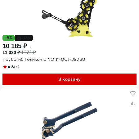
-6%
-13%
10 185 ₽
11 774 ₽
11 020 ₽
Трубогиб Геликон DINO 11-001-39728
4.3
(7)
В корзину