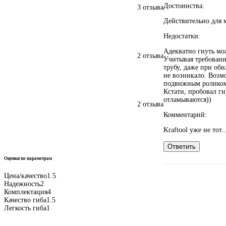
Достоинства:
3 отзыва
Действительно для 
Недостатки:
Адекватно гнуть мо
2 отзыва
Учитывая требовани
трубу, даже при об
не возникало. Возм
подвижным роликом
Кстати, пробовал гн
отламываются))
2 отзыва
Комментарий:
Kraftool уже не тот..
Ответить
Оценки по параметрам
Цена/качество
1.5
Надежность
2
Комплектация
4
Качество гиба
1.5
Легкость гиба
1