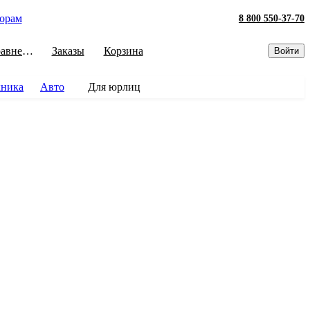
орам
8 800 550-37-70
Сравнение
Заказы
Корзина
Войти
хника
Авто
Для юрлиц