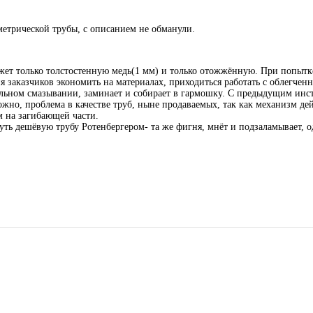
метрической трубы, с описанием не обманули.
жет только толстостенную медь(1 мм) и только отожжённую. При попытке
я заказчиков экономить на материалах, приходиться работать с облегче
ильном смазывании, заминает и собирает в гармошку. С предыдущим инс
ожно, проблема в качестве труб, ныне продаваемых, так как механизм де
 на загибающей части.
уть дешёвую трубу Ротенбергером- та же фигня, мнёт и подзаламывает, 