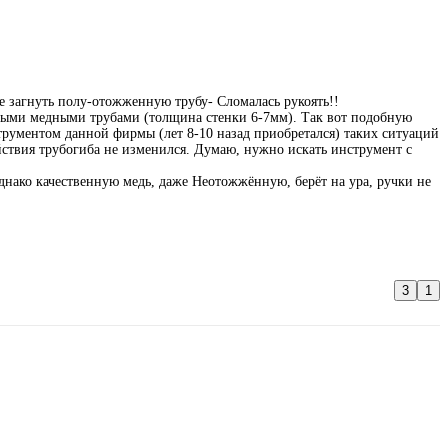
 загнуть полу-отожженную трубу- Сломалась рукоять!!
нными медными трубами (толщина стенки 6-7мм). Так вот подобную
трументом данной фирмы (лет 8-10 назад приобретался) таких ситуаций
йствия трубогиба не изменился. Думаю, нужно искать инструмент с
однако качественную медь, даже Неотожжённую, берёт на ура, ручки не
3
1