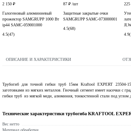
2 150 ₽
87 ₽
/шт
225
Галогеновый алюминиевый
Защитные закрытые очки
Уте
прожектор SAMGRUPP 1000 Вт
SAMGRUPP SAMC-073000001
лат
ip44 SAMC-059001000
JLW
4.5
(68)
4.5
(47)
4.9
ОПИСАНИЕ И ХАРАКТЕРИСТИКИ
ОТ
Трубогиб для точной гибки труб 15мм Kraftool EXPERT 23504-15
заготовками из мягких металлов. Гиочный сегмент имеет насечки с гра
гибки труб из мягкой меди, алюминия, тонкостенной стали под углом д
Технические характеристики трубогиба KRAFTOOL EXPE
Вес нетто
Материал обработки