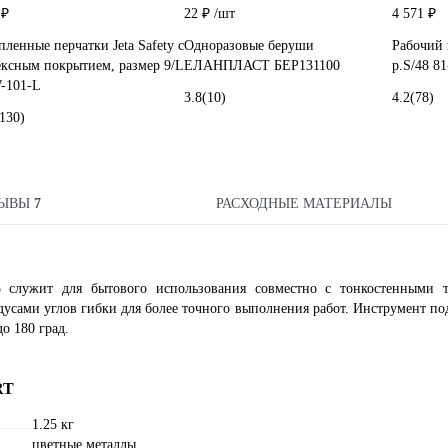
 ₽
22 ₽
/шт
4 571 ₽
пленные перчатки Jeta Safety с
Одноразовые беруши
Рабочий 
ексным покрытием, размер 9/L
ЕЛАНПЛАСТ БЕР131100
p.S/48 8
-101-L
3.8
(10)
4.2
(78)
(130)
ЗЫВЫ
7
РАСХОДНЫЕ МАТЕРИАЛЫ
 служит для бытового использования совместно с тонкостенными 
дусами углов гибки для более точного выполнения работ. Инструмент по
о 180 град.
RT
1.25 кг
цветные металлы