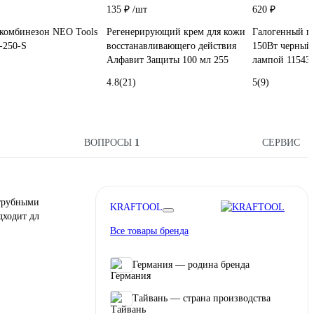
135 ₽
/шт
620 ₽
комбинезон NEO Tools
Регенерирующий крем для кожи
Галогенный п
1-250-S
восстанавливающего действия
150Вт черный 
Алфавит Защиты 100 мл 255
лампой 11543
4.8
(21)
5
(9)
ВОПРОСЫ
1
СЕРВИС
трубными
KRAFTOOL
дходит дл
Все товары бренда
Германия — родина бренда
Тайвань — страна производства