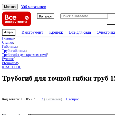
306 магазинов
Москва
Каталог
Инструмент
Крепеж
Всё для сада
Электрик
Акции
Главная
/
Станки
/
Гибочные
/
Трубогибочные
/
Трубогибы для круглых труб
/
Ручные
/
Рычажные
/
KRAFTOOL
Трубогиб для точной гибки труб 
Код товара:
15505563
3
(7 отзывов)
1 вопрос