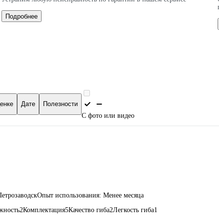
Подробнее
енке
Дате
Полезности
С фото или видео
 Петрозаводск
Опыт использования: Менее месяца
жность
2
Комплектация
5
Качество гиба
2
Легкость гиба
1