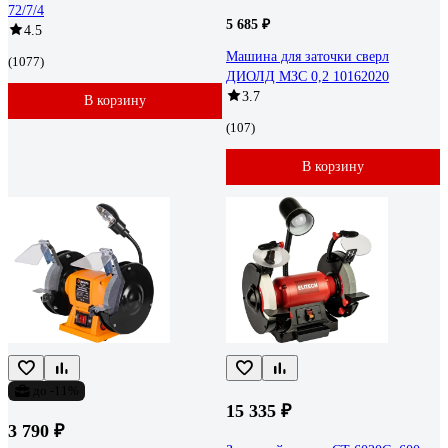
72/7/4
5 685 ₽
4.5
Машина для заточки сверл
(1077)
ДИОЛД МЗС 0,2 10162020
3.7
В корзину
(107)
В корзину
до -11%
15 335 ₽
3 790 ₽