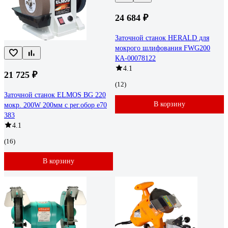
24 684 ₽
Заточной станок HERALD для
мокрого шлифования FWG200
КА-00078122
4.1
21 725 ₽
(12)
Заточной станок ELMOS BG 220
В корзину
мокр. 200W 200мм с рег.обор e70
383
4.1
(16)
В корзину