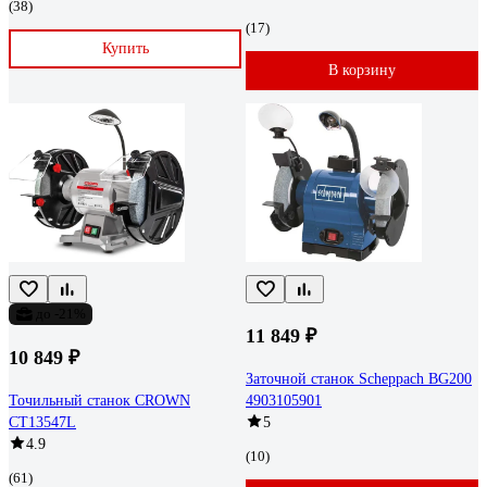
(38)
(17)
Купить
В корзину
до -21%
11 849 ₽
10 849 ₽
Заточной станок Scheppach BG200
Точильный станок CROWN
4903105901
CT13547L
5
4.9
(10)
(61)