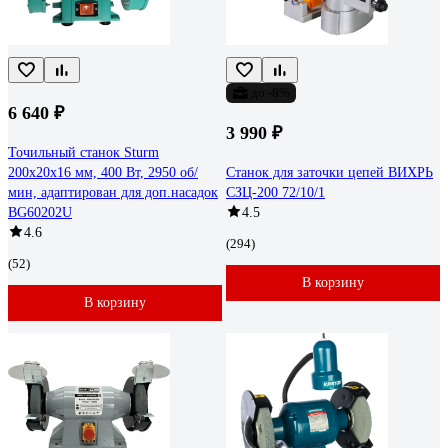
до -8%
6 640 ₽
3 990 ₽
Точильный станок Sturm
200х20х16 мм, 400 Вт, 2950 об/
Станок для заточки цепей ВИХРЬ
мин, адаптирован для доп.насадок
СЗЦ-200 72/10/1
BG60202U
4.5
4.6
(294)
(52)
В корзину
В корзину