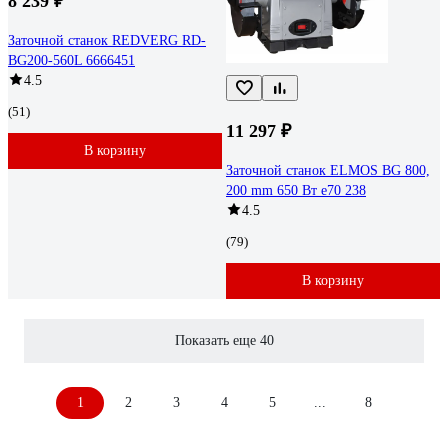
8 239 ₽
Заточной станок REDVERG RD-
BG200-560L 6666451
4.5
(51)
11 297 ₽
В корзину
Заточной станок ELMOS BG 800,
200 mm 650 Вт e70 238
4.5
(79)
В корзину
Показать еще 40
1
2
3
4
5
...
8