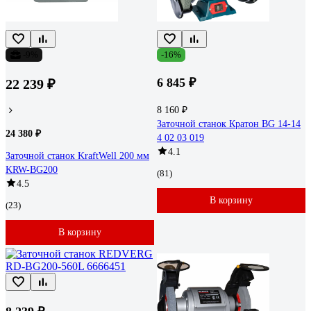
-9%
-16%
6 845 ₽
22 239 ₽
8 160 ₽
Заточной станок Кратон BG 14-14
24 380 ₽
4 02 03 019
4.1
Заточной станок KraftWell 200 мм
KRW-BG200
(81)
4.5
В корзину
(23)
В корзину