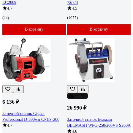
EG2009
72/7/3
4.7
4.5
(44)
(1077)
В корзину
В корзину
до -5%
6 136 ₽
26 990 ₽
Заточной станок Gigant
Professional D-200мм GPES-200
Заточной станок Белмаш
4.7
BELMASH WPG-250/200VS S260A
4.6