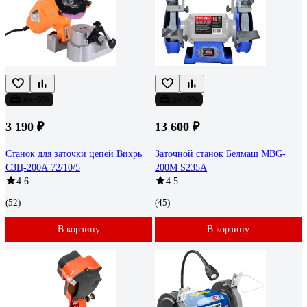
до -5%
до -5%
3 190 ₽
13 600 ₽
Станок для заточки цепей Вихрь
Заточной станок Белмаш MBG-
СЗЦ-200А 72/10/5
200M S235A
4.6
4.5
(52)
(45)
В корзину
В корзину