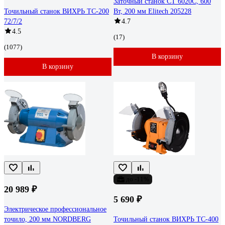
Заточный станок СТ 6020С, 600
Точильный станок ВИХРЬ ТС-200
Вт, 200 мм Elitech 205228
72/7/2
4.7
4.5
(17)
(1077)
В корзину
В корзину
до -11%
20 989 ₽
5 690 ₽
Электрическое профессиональное
точило, 200 мм NORDBERG
Точильный станок ВИХРЬ ТС-400