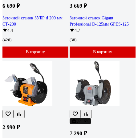
6 690 ₽
3 669 ₽
Заточной станок ЗУБР d 200 мм
Заточной станок Gigant
СТ-200
Professional D-125мм GPES-125
4.4
4.7
(426)
(38)
В корзину
В корзину
до -6%
2 990 ₽
7 290 ₽