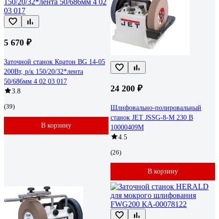
5 670 ₽
Заточной станок Кратон BG 14-05
200Вт, р/к 150/20/32*лента
50/686мм 4 02 03 017
24 200 ₽
3.8
(39)
Шлифовально-полировальный
станок JET JSSG-8-M 230 В
В корзину
10000409M
4.5
(26)
В корзину