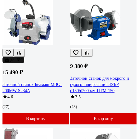
до -6%
9 380 ₽
15 490 ₽
Заточной станок для мокрого и
Заточной станок Белмаш MBG-
сухого шлифования ЗУБР
200MW S234A
d150/d200 мм ПТМ-150
4.6
3.5
(27)
(43)
В корзину
В корзину