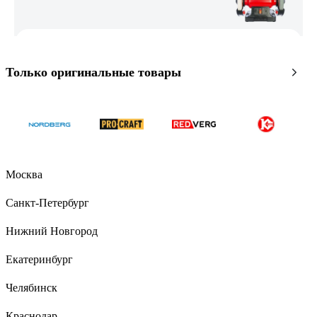
Эдуард
14.03.2018
Мощный, поддается настройке для проф. использования.
Только оригинальные товары
39 отзывов
Отзыв о заточном станке Ставр СЗЭ-200/450 П
Профессионал
Москва
Дамир
22.02.2020
Санкт-Петербург
11кг весу =&gt; почти не греется, ось сбалансирована, 450вт
реальных, толстые кожухи, 16мм и 32мм посадочные
Нижний Новгород
диаметры, солидная масса корпуса позволяет вместо одного
круга присобачить гриндер.
Екатеринбург
Челябинск
Краснодар