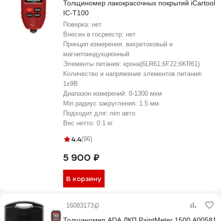
Толщиномер лакокрасочных покрытий iCartool
IC-T100
Поверка:
нет
Внесен в госреестр:
нет
Принцип измерения:
вихретоковый и
магнитоиндукционный
Элементы питания:
крона(6LR61;6F22;6KR61)
Количество и напряжение элементов питания:
1х9B
Диапазон измерений:
0-1300 мкм
Min радиус закругления:
1.5 мм
Подходит для:
лкп авто
Вес нетто:
0.1 кг
4.4
(96)
5 900 ₽
В корзину
16083173
Толщиномер ADA ЛКП PaintMeter 1500 А00581