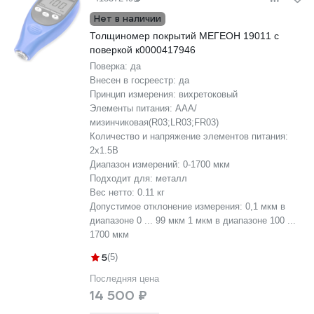
Нет в наличии
Толщиномер покрытий МЕГЕОН 19011 с
поверкой к0000417946
Поверка:
да
Внесен в госреестр:
да
Принцип измерения:
вихретоковый
Элементы питания:
AAA/
мизинчиковая(R03;LR03;FR03)
Количество и напряжение элементов питания:
2х1.5B
Диапазон измерений:
0-1700 мкм
Подходит для:
металл
Вес нетто:
0.11 кг
Допустимое отклонение измерения:
0,1 мкм в
диапазоне 0 ... 99 мкм 1 мкм в диапазоне 100 ...
1700 мкм
5
(5)
Последняя цена
14 500 ₽