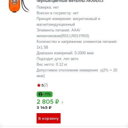
черные/цветные металлы AKAA003
Поверка:
нет
Внесен в госреестр:
нет
Принцип измерения:
вихретоковый и
магнитоиндукционный
Элементы питания:
AAA/
мизинчиковая(R03;LR03;FR03)
Количество и напряжение элементов питания:
2х1.5B
Диапазон измерений:
0-2000 мкм
Подходит для:
лкп авто
Вес нетто:
0.12 кг
Допустимое отклонение измерения:
±(2% + 20
мкм)
5
(2)
-11%
2 805 ₽
3 145 ₽
В корзину