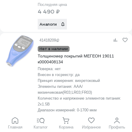
Последняя цена
4 490 ₽
Аналоги
41418209
Нет в наличии
Толщиномер покрытий МЕГЕОН 19011
к0000408134
Поверка:
нет
Внесен в госреестр:
да
Принцип измерения:
вихретоковый
Элементы питания:
AAA/
мизинчиковая(R03;LR03;FR03)
Количество и напряжение элементов питания:
2х1.5B
Диапазон измерений:
0-1700 мкм
Подходит для:
лкп авто
Вес нетто:
0.11 кг
Главная
Каталог
Корзина
Избранное
Профиль
Допустимое отклонение измерения:
0,1 мкм в