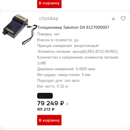
В корзину
17514354
Толщиномер Salutron D4 8127000007
Поверка:
нет
Внесен в госреестр:
да
Принцип измерения:
вихретоковый
Элементы питания:
крона(6LR61;6F22;6KR61)
Количество и напряжение элементов питания:
1х9B
Диапазон измерений:
0-4800 мкм
Min радиус закругления:
5 мм
Подходит для:
лкп авто
Вес нетто:
0.15 кг
-7%
79 249 ₽
85 213 ₽
В корзину