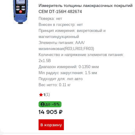
Измеритель толщины лакокрасочных покрытий
СЕМ DT-156H 482674
Поверка:
нет
Внесен в госреестр:
нет
Принцип измерения:
вихретоковый и
магнитоиндукционный
Элементы питания:
AAA/
мизинчиковая(R03;LR03;FR03)
Количество и напряжение элементов питания:
2х1.5B
Диапазон измерений:
0-1350 мкм
Min радиус закругления:
1.5 мм
Подходит для:
лкп авто
Вес нетто:
0.11 кг
1
(1)
до -6%
14 905 ₽
В корзину