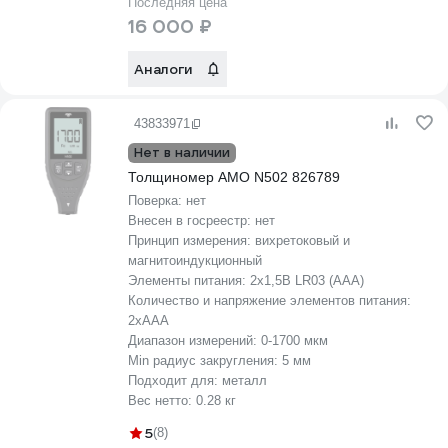
Последняя цена
16 000 ₽
Аналоги
43833971
Нет в наличии
Толщиномер AMO N502 826789
Поверка:
нет
Внесен в госреестр:
нет
Принцип измерения:
вихретоковый и
магнитоиндукционный
Элементы питания:
2х1,5В LR03 (ААА)
Количество и напряжение элементов питания:
2хААА
Диапазон измерений:
0-1700 мкм
Min радиус закругления:
5 мм
Подходит для:
металл
Вес нетто:
0.28 кг
5
(8)