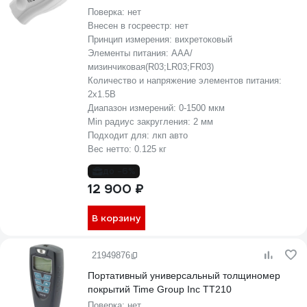
Поверка:
нет
Внесен в госреестр:
нет
Принцип измерения:
вихретоковый
Элементы питания:
AAA/
мизинчиковая(R03;LR03;FR03)
Количество и напряжение элементов питания:
2х1.5B
Диапазон измерений:
0-1500 мкм
Min радиус закругления:
2 мм
Подходит для:
лкп авто
Вес нетто:
0.125 кг
до -6%
12 900 ₽
В корзину
21949876
Портативный универсальный толщиномер
покрытий Time Group Inc TT210
Поверка:
нет