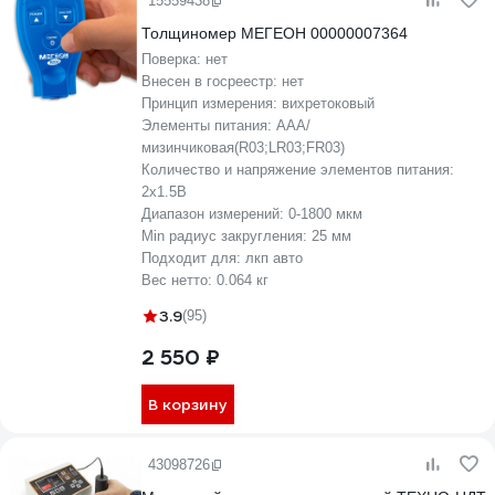
15559438
Толщиномер МЕГЕОН 00000007364
Поверка:
нет
Внесен в госреестр:
нет
Принцип измерения:
вихретоковый
Элементы питания:
AAA/
мизинчиковая(R03;LR03;FR03)
Количество и напряжение элементов питания:
2х1.5B
Диапазон измерений:
0-1800 мкм
Min радиус закругления:
25 мм
Подходит для:
лкп авто
Вес нетто:
0.064 кг
3.9
(95)
2 550 ₽
В корзину
43098726