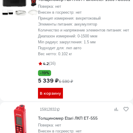
Поверка:
нет
Внесен в госреестр:
нет
Принцип измерения:
вихретоковый
Элементы питания:
аккумулятор
Количество и напряжение элементов питания:
нет
Диапазон измерений:
0-1500 мкм
Min радиус закругления:
1.5 мм
Подходит для:
лкп авто
Вес нетто:
0.102 кг
4.2
(16)
-19%
5 339 ₽
6 590 ₽
В корзину
15912832
Толщиномер Etari ЛКП ЕТ-555
Поверка:
нет
Внесен в госреестр:
нет