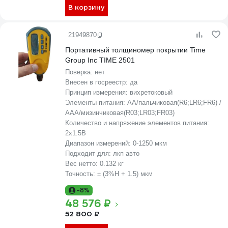
В корзину
21949870
Портативный толщиномер покрытии Time
Group Inc TIME 2501
Поверка:
нет
Внесен в госреестр:
да
Принцип измерения:
вихретоковый
Элементы питания:
AA/пальчиковая(R6;LR6;FR6) /
AAA/мизинчиковая(R03;LR03;FR03)
Количество и напряжение элементов питания:
2х1.5B
Диапазон измерений:
0-1250 мкм
Подходит для:
лкп авто
Вес нетто:
0.132 кг
Точность:
± (3%Н + 1.5) мкм
-8%
48 576 ₽
52 800 ₽