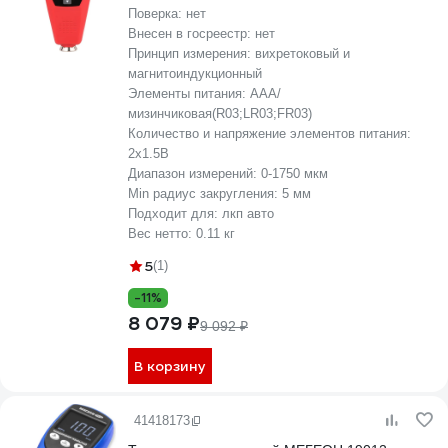
Поверка:
нет
Внесен в госреестр:
нет
Принцип измерения:
вихретоковый и
магнитоиндукционный
Элементы питания:
AAA/
мизинчиковая(R03;LR03;FR03)
Количество и напряжение элементов питания:
2х1.5B
Диапазон измерений:
0-1750 мкм
Min радиус закругления:
5 мм
Подходит для:
лкп авто
Вес нетто:
0.11 кг
5
(1)
-11%
8 079 ₽
9 092 ₽
В корзину
41418173