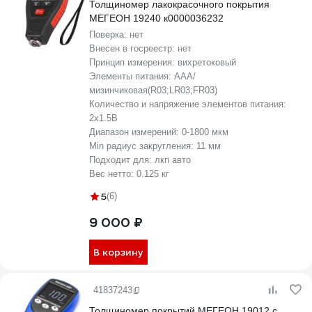
Толщиномер лакокрасочного покрытия
МЕГЕОН 19240 к0000036232
Поверка:
нет
Внесен в госреестр:
нет
Принцип измерения:
вихретоковый
Элементы питания:
AAA/
мизинчиковая(R03;LR03;FR03)
Количество и напряжение элементов питания:
2х1.5B
Диапазон измерений:
0-1800 мкм
Min радиус закругления:
11 мм
Подходит для:
лкп авто
Вес нетто:
0.125 кг
5
(6)
9 000 ₽
В корзину
41837243
Толщиномер покрытий МЕГЕОН 19012 с