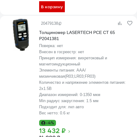
В корзину
20479138
Толщиномер LASERTECH PCE CT 65
P2041381
Поверка:
нет
Внесен в госреестр:
нет
Принцип измерения:
вихретоковый и
магнитоиндукционный
Элементы питания:
AAA/
мизинчиковая(R03;LR03;FR03)
Количество и напряжение элементов питания:
2х1.5B
Диапазон измерений:
0-1350 мкм
Min радиус закругления:
1.5 мм
Подходит для:
лкп авто
Вес нетто:
0.6 кг
-4%
13 432 ₽