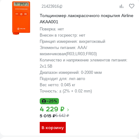
21423916
Толщиномер лакокрасочного покрытия Airline
AKAA001
Поверка:
нет
Внесен в госреестр:
нет
Принцип измерения:
вихретоковый
Элементы питания:
AAA/
мизинчиковая(R03;LR03;FR03)
Количество и напряжение элементов питания:
2х1.5B
Диапазон измерений:
0-2000 мкм
Подходит для:
лкп авто
Вес нетто:
0.045 кг
Точность:
± (2% + 0.02 mm)
-25%
4 229 ₽
5 015 ₽
5 642 ₽
В корзину