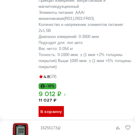
Принцип измерения:
вихретоковый и
магнитоиндукционный
Элементы питания:
AAA/
мизинчиковая(R03;LR03;FR03)
Количество и напряжение элементов питания:
2х1.5B
Диапазон измерений:
0-3000 мкм
Подходит для:
лкп авто
Вес нетто:
0.054 кг
Точность:
0-1000 мкм: ± (1 мкм +2% толщины
покрытия) Выше 1000 мкм: ± (1 мкм +5% толщины
покрытия)
4.8
(19)
-18%
9 012 ₽
11 027 ₽
В корзину
16255173