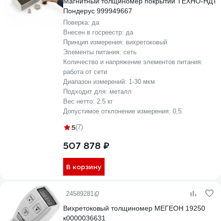
Магнитный толщиномер покрытий ТЕХНО-НДТ
Пондерус 999949667
Поверка:
да
Внесен в госреестр:
да
Принцип измерения:
вихретоковый
Элементы питания:
сеть
Количество и напряжение элементов питания:
работа от сети
Диапазон измерений:
1-30 мкм
Подходит для:
металл
Вес нетто:
2.5 кг
Допустимое отклонение измерения:
0,5
5
(7)
507 878 ₽
В корзину
24589281
Вихретоковый толщиномер МЕГЕОН 19250
к0000036631