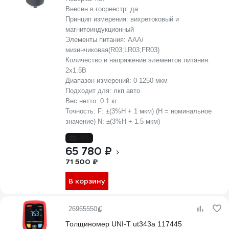
Внесен в госреестр:
да
Принцип измерения:
вихретоковый и
магнитоиндукционный
Элементы питания:
AAA/
мизинчиковая(R03;LR03;FR03)
Количество и напряжение элементов питания:
2х1.5B
Диапазон измерений:
0-1250 мкм
Подходит для:
лкп авто
Вес нетто:
0.1 кг
Точность:
F: ±(3%Н + 1 мкм) (Н = номинальное
значение) N: ±(3%Н + 1.5 мкм)
-8%
65 780 ₽
71 500 ₽
В корзину
26965550
Толщиномер UNI-T ut343a 117445