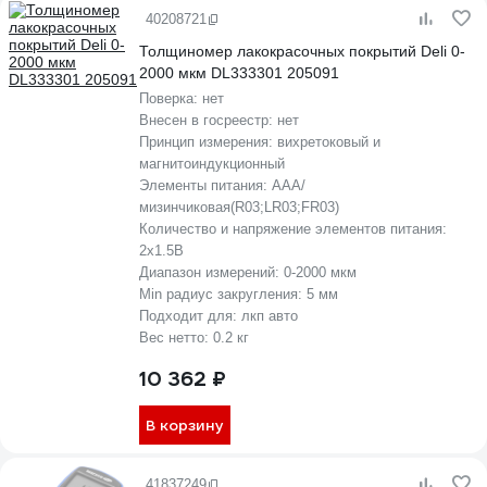
40208721
Толщиномер лакокрасочных покрытий Deli 0-
2000 мкм DL333301 205091
Поверка:
нет
Внесен в госреестр:
нет
Принцип измерения:
вихретоковый и
магнитоиндукционный
Элементы питания:
AAA/
мизинчиковая(R03;LR03;FR03)
Количество и напряжение элементов питания:
2х1.5B
Диапазон измерений:
0-2000 мкм
Min радиус закругления:
5 мм
Подходит для:
лкп авто
Вес нетто:
0.2 кг
10 362 ₽
В корзину
41837249