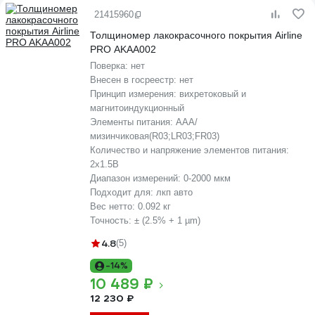
21415960
Толщиномер лакокрасочного покрытия Airline
PRO AKAA002
Поверка:
нет
Внесен в госреестр:
нет
Принцип измерения:
вихретоковый и
магнитоиндукционный
Элементы питания:
AAA/
мизинчиковая(R03;LR03;FR03)
Количество и напряжение элементов питания:
2х1.5B
Диапазон измерений:
0-2000 мкм
Подходит для:
лкп авто
Вес нетто:
0.092 кг
Точность:
± (2.5% + 1 µm)
4.8
(5)
-14%
10 489 ₽
12 230 ₽