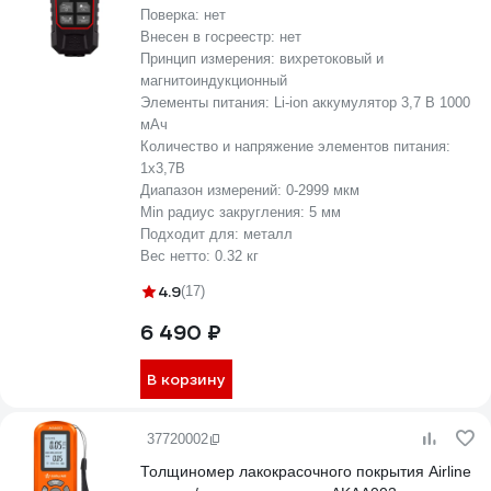
Поверка:
нет
Внесен в госреестр:
нет
Принцип измерения:
вихретоковый и
магнитоиндукционный
Элементы питания:
Li-ion аккумулятор 3,7 В 1000
мАч
Количество и напряжение элементов питания:
1x3,7В
Диапазон измерений:
0-2999 мкм
Min радиус закругления:
5 мм
Подходит для:
металл
Вес нетто:
0.32 кг
4.9
(17)
6 490 ₽
В корзину
37720002
Толщиномер лакокрасочного покрытия Airline