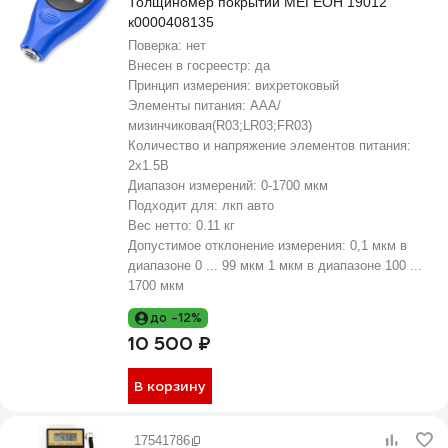
Толщиномер покрытий МЕГЕОН 19012
к0000408135
Поверка:
нет
Внесен в госреестр:
да
Принцип измерения:
вихретоковый
Элементы питания:
AAA/
мизинчиковая(R03;LR03;FR03)
Количество и напряжение элементов питания:
2х1.5B
Диапазон измерений:
0-1700 мкм
Подходит для:
лкп авто
Вес нетто:
0.11 кг
Допустимое отклонение измерения:
0,1 мкм в
диапазоне 0 ... 99 мкм 1 мкм в диапазоне 100 ...
1700 мкм
до -12%
10 500 ₽
В корзину
17541786