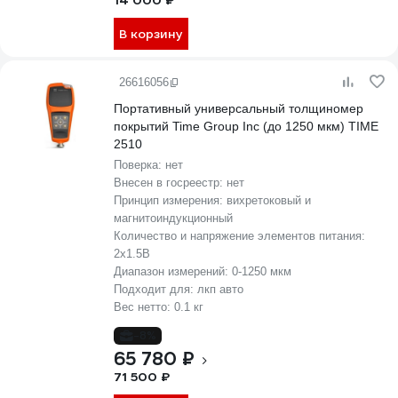
14 000 ₽
В корзину
26616056
Портативный универсальный толщиномер
покрытий Time Group Inc (до 1250 мкм) TIME
2510
Поверка:
нет
Внесен в госреестр:
нет
Принцип измерения:
вихретоковый и
магнитоиндукционный
Количество и напряжение элементов питания:
2х1.5B
Диапазон измерений:
0-1250 мкм
Подходит для:
лкп авто
Вес нетто:
0.1 кг
-8%
65 780 ₽
71 500 ₽