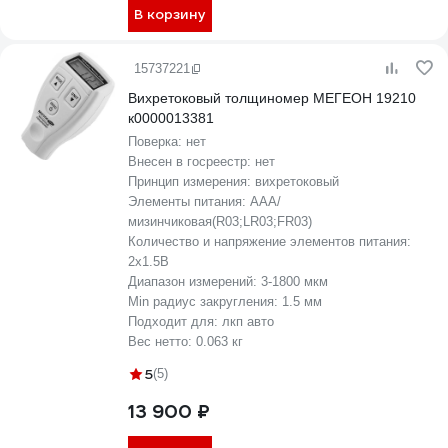
В корзину
15737221
Вихретоковый толщиномер МЕГЕОН 19210
к0000013381
Поверка:
нет
Внесен в госреестр:
нет
Принцип измерения:
вихретоковый
Элементы питания:
AAA/
мизинчиковая(R03;LR03;FR03)
Количество и напряжение элементов питания:
2х1.5B
Диапазон измерений:
3-1800 мкм
Min радиус закругления:
1.5 мм
Подходит для:
лкп авто
Вес нетто:
0.063 кг
5
(5)
13 900 ₽