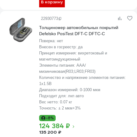
В корзину
22930773
Толщиномер автомобильных покрытий
Defelsko PosiTest DFT-C DFTC-C
Поверка:
нет
Внесен в госреестр:
да
Принцип измерения:
вихретоковый и
магнитоиндукционный
Элементы питания:
AAA/
мизинчиковая(R03;LR03;FR03)
Количество и напряжение элементов питания:
1х1.5B
Диапазон измерений:
0-1000 мкм
Подходит для:
лкп авто
Вес нетто:
0.07 кг
Точность:
± 2 мкм+3%
-8%
124 384 ₽
135 200 ₽