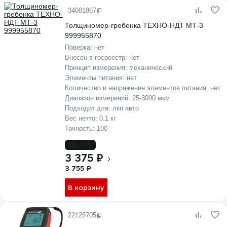
34081867
Толщиномер-гребенка ТЕХНО-НДТ МТ-3
999955870
Поверка:
нет
Внесен в госреестр:
нет
Принцип измерения:
механический
Элементы питания:
нет
Количество и напряжение элементов питания:
нет
Диапазон измерений:
25-3000 мкм
Подходит для:
лкп авто
Вес нетто:
0.1 кг
Точность:
100
-10%
3 375 ₽
3 755 ₽
В корзину
22125705