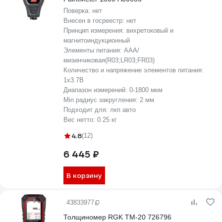
Поверка:
нет
Внесен в госреестр:
нет
Принцип измерения:
вихретоковый и
магнитоиндукционный
Элементы питания:
AAA/
мизинчиковая(R03;LR03;FR03)
Количество и напряжение элементов питания:
1х3.7B
Диапазон измерений:
0-1800 мкм
Min радиус закругления:
2 мм
Подходит для:
лкп авто
Вес нетто:
0.25 кг
4.8
(12)
6 445 ₽
В корзину
43833977
Толщиномер RGK TM-20 726796