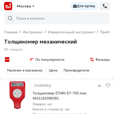
Москва
Для юрлиц
Поиск в каталоге
Главная
/
Инструмент
/
Измерительный инструмент
/
Прибор
Толщиномер механический
58 товаров
По популярности
Фильтры
Наличие в магазинах
Цена
Производители
23185935
Толщиномер ETARI ЕТ-700 max
4631162098381
Поверка:
нет
Внесен в госреестр:
нет