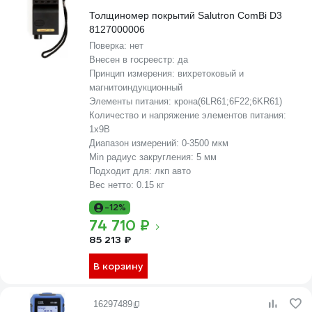
Толщиномер покрытий Salutron ComBi D3
8127000006
Поверка:
нет
Внесен в госреестр:
да
Принцип измерения:
вихретоковый и
магнитоиндукционный
Элементы питания:
крона(6LR61;6F22;6KR61)
Количество и напряжение элементов питания:
1х9B
Диапазон измерений:
0-3500 мкм
Min радиус закругления:
5 мм
Подходит для:
лкп авто
Вес нетто:
0.15 кг
-12%
74 710 ₽
85 213 ₽
В корзину
16297489