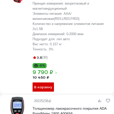
Принцип измерения:
вихретоковый и
магнитоиндукционный
Элементы питания:
AAA/
мизинчиковая(R03;LR03;FR03)
Количество и напряжение элементов питания:
2х1.5B
Диапазон измерений:
0-2000 мкм
Подходит для:
лкп авто
Вес нетто:
0.157 кг
Точность:
3%
3.8
(30)
-6%
9 790 ₽
10 450 ₽
В корзину
20225236
Толщиномер лакокрасочного покрытия ADA
PaintMeter 1800 А00656