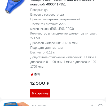
поверкой к0000417951
Поверка:
да
Внесен в госреестр:
да
Принцип измерения:
вихретоковый
Элементы питания:
AAA/
мизинчиковая(R03;LR03;FR03)
Количество и напряжение элементов питания:
2х1.5B
Диапазон измерений:
0-1700 мкм
Подходит для:
металл
Вес нетто:
0.11 кг
Допустимое отклонение измерения:
0,1 мкм в
диапазоне 0 ... 99 мкм 1 мкм в диапазоне 100 ...
1700 мкм
5
(3)
12 500 ₽
В корзину