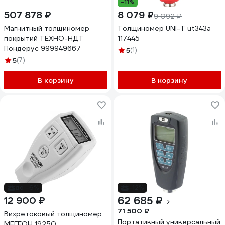
-11%
507 878 ₽
8 079 ₽
9 092 ₽
Магнитный толщиномер
Толщиномер UNI-T ut343a
покрытий ТЕХНО-НДТ
117445
Пондерус 999949667
5
(1)
5
(7)
В корзину
В корзину
до -6%
-12%
62 685 ₽
12 900 ₽
71 500 ₽
Вихретоковый толщиномер
Портативный универсальный
МЕГЕОН 19250