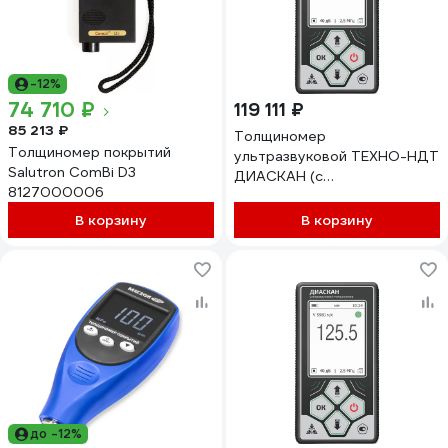
-12%
74 710 ₽
119 111 ₽
85 213 ₽
Толщиномер
Толщиномер покрытий
ультразвуковой ТЕХНО-НДТ
Salutron ComBi D3
ДИАСКАН (с
8127000006
преобразователями 5 МГц и
10 МГц) 999957460
В корзину
В корзину
до -12%