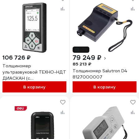
-7%
79 249 ₽
106 726 ₽
85 213 ₽
Толщиномер
Толщиномер Salutron D4
ультразвуковой ТЕХНО-НДТ
8127000007
ДИАСКАН (с
преобразователем 5 МГц)
В корзину
В корзину
999956429