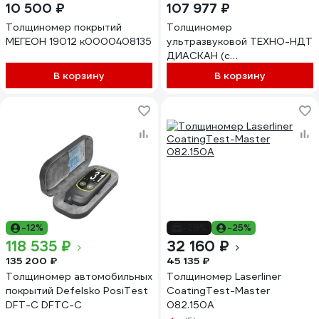
10 500 ₽
107 977 ₽
Толщиномер покрытий
Толщиномер
МЕГЕОН 19012 к0000408135
ультразвуковой ТЕХНО-НДТ
ДИАСКАН (с
преобразователем 10 МГц)
В корзину
В корзину
999957459
-12%
-29%
-25%
118 535 ₽
32 160 ₽
135 200 ₽
45 135 ₽
Толщиномер автомобильных
Толщиномер Laserliner
покрытий Defelsko PosiTest
CoatingTest-Master
DFT-C DFTC-C
082.150A