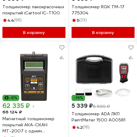
Толщиномер лакокрасочных
Толщиномер RGK TM-17
покрытий iCartool IC-T100
775304
4.4
(96)
5
(33)
В корзину
В корзину
-6%
-19%
62 335 ₽
5 339 ₽
6 590 ₽
66 124 ₽
Толщиномер ADA ЛКП
Магнитный толщиномер
PaintMeter 1500 А00581
покрытий АКА-СКАН
4.2
(16)
МТ-2007 с одним