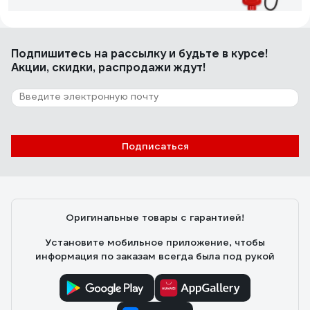
Сергей О.
20.12.2019
Подпишитесь
на рассылку
и будьте в курсе!
Маленький, удобный, точнее чем у диллеров
Акции, скидки, распродажи ждут!
95 отзывов
Отзыв о толщиномере МЕГЕОН
Подписаться
Максим Ш
07.06.2022
не высокая цена и хорошая точность
Оригинальные товары с гарантией!
Установите мобильное приложение, чтобы
информация по заказам всегда была под рукой