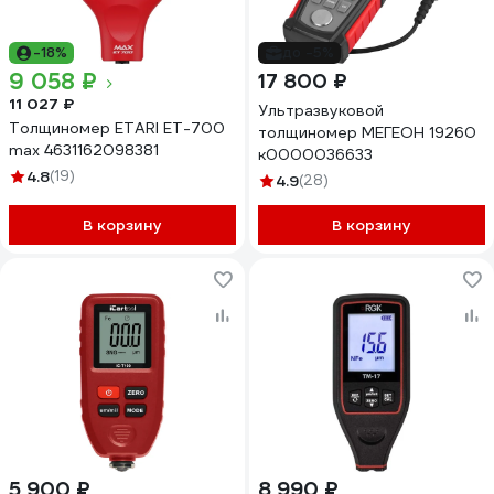
-18%
до -5%
9 058 ₽
17 800 ₽
11 027 ₽
Ультразвуковой
Толщиномер ETARI ЕТ-700
толщиномер МЕГЕОН 19260
max 4631162098381
к0000036633
4.8
(19)
4.9
(28)
В корзину
В корзину
5 900 ₽
8 990 ₽