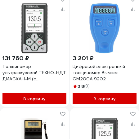
131 760 ₽
3 201 ₽
Толщиномер
Цифровой электронный
ультразвуковой ТЕХНО-НДТ
толщиномер Вымпел
ДИАСКАН-М (с
GM200A 9202
преобразователем 5 МГц)
3.8
(9)
999956654
В корзину
В корзину