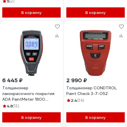
преобразователем ТМ20-01
5
(2)
X460216482
В корзину
В корзину
6 445 ₽
2 990 ₽
Толщиномер
Толщиномер CONDTROL
лакокрасочного покрытия
Paint Сheck 3-7-052
ADA PaintMeter 1800
2.4
(24)
А00656
4.8
(12)
В корзину
В корзину