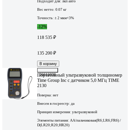
Подходит для:
лкп авто
Вес нетто:
0.07 кг
Точность:
± 2 мкм+3%
-12%
118 535 ₽
135 200 ₽
В корзину
Портативный ультразвуковой толщиномер
26616038
Time Group Inc с датчиком 5,0 МГц TIME
2130
Поверка:
нет
Внесен в госреестр:
да
Принцип измерения:
ультразвуковой
Элементы питания:
AA/пальчиковая(R6;LR6;FR6) /
D(LR20;R20;HR20)