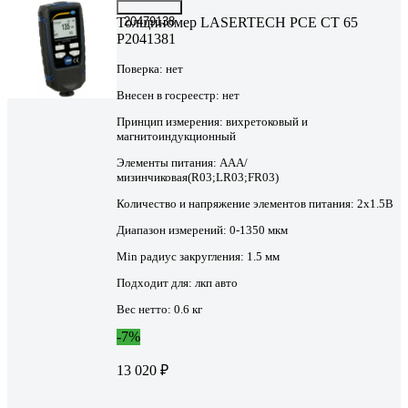
Толщиномер LASERTECH PCE CT 65
20479138
P2041381
Поверка:
нет
Внесен в госреестр:
нет
Принцип измерения:
вихретоковый и
магнитоиндукционный
Элементы питания:
AAA/
мизинчиковая(R03;LR03;FR03)
Количество и напряжение элементов питания:
2х1.5B
Диапазон измерений:
0-1350 мкм
Min радиус закругления:
1.5 мм
Подходит для:
лкп авто
Вес нетто:
0.6 кг
-7%
13 020 ₽