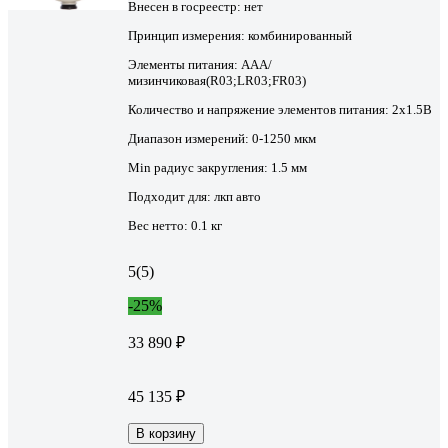
Внесен в госреестр:
нет
Принцип измерения:
комбинированный
Элементы питания:
AAA/
мизинчиковая(R03;LR03;FR03)
Количество и напряжение элементов питания:
2х1.5B
Диапазон измерений:
0-1250 мкм
Min радиус закругления:
1.5 мм
Подходит для:
лкп авто
Вес нетто:
0.1 кг
5
(5)
-25%
33 890 ₽
45 135 ₽
В корзину