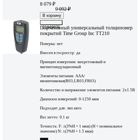
8 079 ₽
9 092 ₽
В корзину
Портативный универсальный толщиномер
21949876
покрытий Time Group Inc TT210
Поверка:
нет
Внесен в госреестр:
да
Принцип измерения:
вихретоковый и
магнитоиндукционный
Элементы питания:
AAA/
мизинчиковая(R03;LR03;FR03)
Количество и напряжение элементов питания:
2х1.5B
Диапазон измерений:
0-1250 мкм
Подходит для:
лкп авто
Вес нетто:
0.1 кг
Точность:
F: ±(3%Н + 1 мкм) (Н = номинальное
значение) N: ±(3%Н + 1.5 мкм)