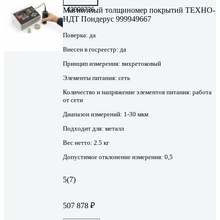
Магнитный толщиномер покрытий ТЕХНО-
43098726
НДТ Пондерус 999949667
Поверка:
да
Внесен в госреестр:
да
Принцип измерения:
вихретоковый
Элементы питания:
сеть
Количество и напряжение элементов питания:
работа
от сети
Диапазон измерений:
1-30 мкм
Подходит для:
металл
Вес нетто:
2.5 кг
Допустимое отклонение измерения:
0,5
5
(7)
507 878 ₽