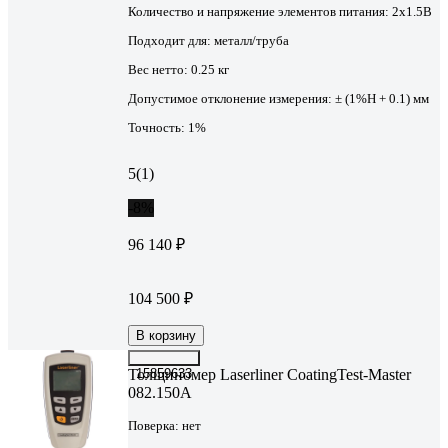
Количество и напряжение элементов питания:
2х1.5B
Подходит для:
металл/труба
Вес нетто:
0.25 кг
Допустимое отклонение измерения:
± (1%Н + 0.1) мм
Точность:
1%
5
(1)
-8%
96 140 ₽
104 500 ₽
В корзину
Толщиномер Laserliner CoatingTest-Master
15859633
082.150A
Поверка:
нет