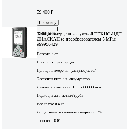
59 400 ₽
В корзину
Толщиномер ультразвуковой ТЕХНО-НДТ
34081963
ДИАСКАН (с преобразователем 5 МГц)
999956429
Поверка:
нет
Внесен в госреестр:
да
Принцип измерения:
ультразвуковой
Элементы питания:
аккумулятор
Диапазон измерений:
1000-300000 мкм
Подходит для:
металл/труба
Вес нетто:
0.4 кг
Допустимое отклонение измерения:
3%
Точность:
0,01