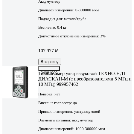
Аккумулятор
Диапазон измерений:
0-300000 мкм
Подходит для:
металл/труба
Вес нетто:
0.4 кг
Допустимое отклонение измерения:
3%
107 977 ₽
В корзину
Толщиномер ультразвуковой ТЕХНО-НДТ
34081969
ДИАСКАН-М (с преобразователями 5 МГц и
10 МГц) 999957462
Поверка:
нет
Внесен в госреестр:
да
Принцип измерения:
ультразвуковой
Элементы питания:
аккумулятор
Диапазон измерений:
1000-300000 мкм