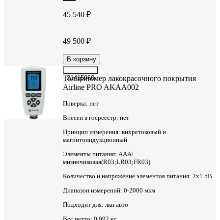
45 540 ₽
49 500 ₽
В корзину
Толщиномер лакокрасочного покрытия
21415960
Airline PRO AKAA002
Поверка:
нет
Внесен в госреестр:
нет
Принцип измерения:
вихретоковый и
магнитоиндукционный
Элементы питания:
AAA/
мизинчиковая(R03;LR03;FR03)
Количество и напряжение элементов питания:
2х1.5B
Диапазон измерений:
0-2000 мкм
Подходит для:
лкп авто
Вес нетто:
0.092 кг