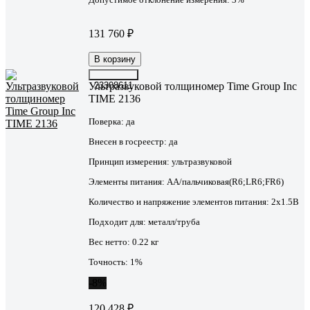
131 760 ₽
В корзину
Ультразвуковой толщиномер Time Group Inc
23308611
TIME 2136
Поверка:
да
Внесен в госреестр:
да
Принцип измерения:
ультразвуковой
Элементы питания:
AA/пальчиковая(R6;LR6;FR6)
Количество и напряжение элементов питания:
2х1.5B
Подходит для:
металл/труба
Вес нетто:
0.22 кг
Точность:
1%
-8%
120 428 ₽