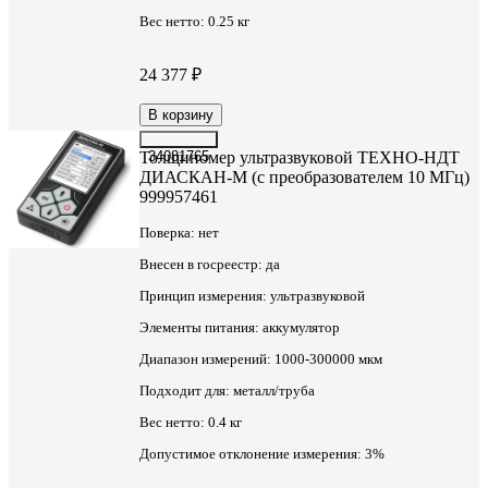
Вес нетто:
0.25 кг
24 377 ₽
В корзину
Толщиномер ультразвуковой ТЕХНО-НДТ
34081765
ДИАСКАН-М (с преобразователем 10 МГц)
999957461
Поверка:
нет
Внесен в госреестр:
да
Принцип измерения:
ультразвуковой
Элементы питания:
аккумулятор
Диапазон измерений:
1000-300000 мкм
Подходит для:
металл/труба
Вес нетто:
0.4 кг
Допустимое отклонение измерения:
3%