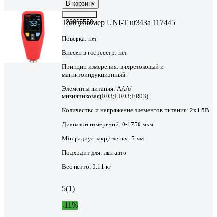
В корзину
Толщиномер UNI-T ut343a 117445
26965550
Поверка:
нет
Внесен в госреестр:
нет
Принцип измерения:
вихретоковый и
магнитоиндукционный
Элементы питания:
AAA/
мизинчиковая(R03;LR03;FR03)
Количество и напряжение элементов питания:
2х1.5B
Диапазон измерений:
0-1750 мкм
Min радиус закругления:
5 мм
Подходит для:
лкп авто
Вес нетто:
0.11 кг
5
(1)
-11%