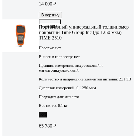
14 000 ₽
В корзину
Портативный универсальный толщиномер
26616056
покрытий Time Group Inc (до 1250 мкм)
TIME 2510
Поверка:
нет
Внесен в госреестр:
нет
Принцип измерения:
вихретоковый и
магнитоиндукционный
Количество и напряжение элементов питания:
2х1.5B
Диапазон измерений:
0-1250 мкм
Подходит для:
лкп авто
Вес нетто:
0.1 кг
-8%
65 780 ₽