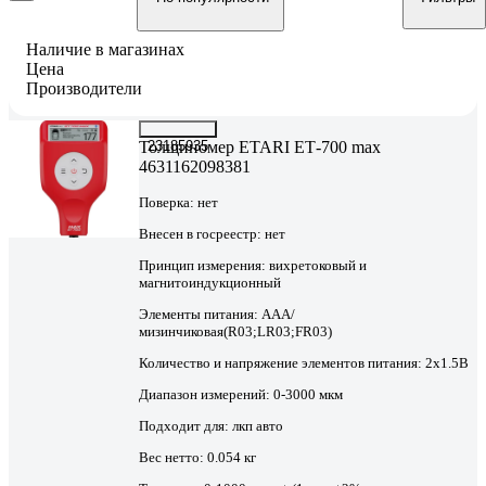
Наличие в магазинах
Цена
Производители
Толщиномер ETARI ЕТ-700 max
23185935
4631162098381
Поверка:
нет
Внесен в госреестр:
нет
Принцип измерения:
вихретоковый и
магнитоиндукционный
Элементы питания:
AAA/
мизинчиковая(R03;LR03;FR03)
Количество и напряжение элементов питания:
2х1.5B
Диапазон измерений:
0-3000 мкм
Подходит для:
лкп авто
Вес нетто:
0.054 кг