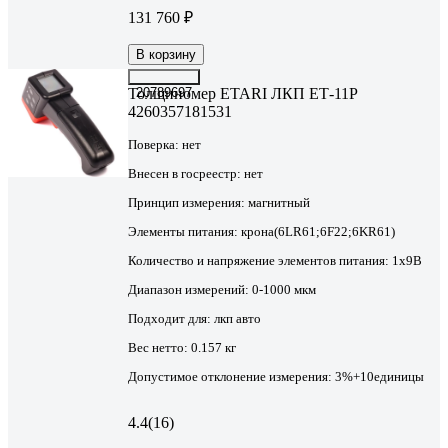
131 760 ₽
В корзину
Толщиномер ETARI ЛКП ЕТ-11Р
20789697
4260357181531
Поверка:
нет
Внесен в госреестр:
нет
Принцип измерения:
магнитный
Элементы питания:
крона(6LR61;6F22;6KR61)
Количество и напряжение элементов питания:
1х9B
Диапазон измерений:
0-1000 мкм
Подходит для:
лкп авто
Вес нетто:
0.157 кг
Допустимое отклонение измерения:
3%+10единицы
4.4
(16)