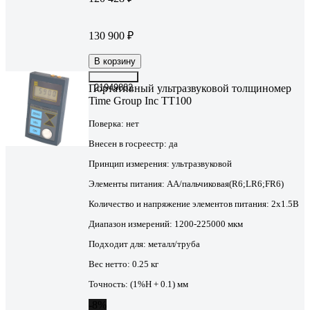
130 900 ₽
В корзину
Портативный ультразвуковой толщиномер
21949882
Time Group Inc TT100
Поверка:
нет
Внесен в госреестр:
да
Принцип измерения:
ультразвуковой
Элементы питания:
AA/пальчиковая(R6;LR6;FR6)
Количество и напряжение элементов питания:
2х1.5B
Диапазон измерений:
1200-225000 мкм
Подходит для:
металл/труба
Вес нетто:
0.25 кг
Точность:
(1%Н + 0.1) мм
-8%