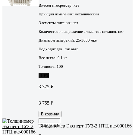
Внесен в госреестр:
нет
Принцип измерения:
механический
Элементы питания:
нет
Количество и напряжение элементов питания:
нет
Диапазон измерений:
25-3000 мкм
Подходит для:
лкп авто
Вес нетто:
0.1 кг
Точность:
100
-10%
3 375 ₽
3 755 ₽
В корзину
Толщиномер Эксперт ТУЗ-2 НТЦ ntc-000166
37309548