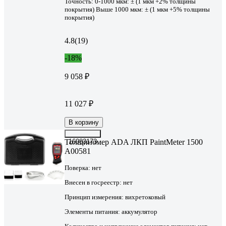
Точность:
0-1000 мкм: ± (1 мкм +2% толщины
покрытия) Выше 1000 мкм: ± (1 мкм +5% толщины
покрытия)
4.8
(19)
-18%
9 058 ₽
11 027 ₽
В корзину
Толщиномер ADA ЛКП PaintMeter 1500
16083173
А00581
Поверка:
нет
Внесен в госреестр:
нет
Принцип измерения:
вихретоковый
Элементы питания:
аккумулятор