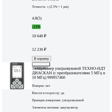
Точность:
± (2.5% + 1 µm)
4.8
(5)
-13%
10 640 ₽
12 230 ₽
В корзину
Толщиномер ультразвуковой ТЕХНО-НДТ
34081861
ДИАСКАН (с преобразователями 5 МГц и
10 МГц) 999957460
Поверка:
нет
Внесен в госреестр:
да
Принцип измерения:
ультразвуковой
Элементы питания:
аккумулятор