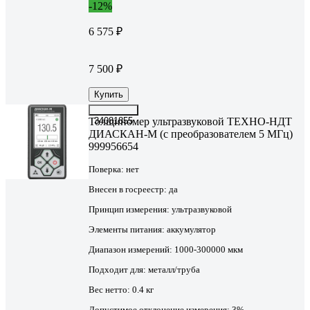
-12%
6 575 ₽
7 500 ₽
Купить
Толщиномер ультразвуковой ТЕХНО-НДТ
34081855
ДИАСКАН-М (с преобразователем 5 МГц)
999956654
Поверка:
нет
Внесен в госреестр:
да
Принцип измерения:
ультразвуковой
Элементы питания:
аккумулятор
Диапазон измерений:
1000-300000 мкм
Подходит для:
металл/труба
Вес нетто:
0.4 кг
Допустимое отклонение измерения:
3%