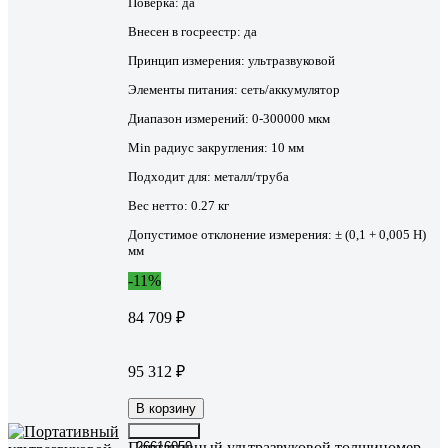
Поверка:
да
Внесен в госреестр:
да
Принцип измерения:
ультразвуковой
Элементы питания:
сеть/аккумулятор
Диапазон измерений:
0-300000 мкм
Min радиус закругления:
10 мм
Подходит для:
металл/труба
Вес нетто:
0.27 кг
Допустимое отклонение измерения:
± (0,1 + 0,005 Н)
мм
-11%
84 709 ₽
95 312 ₽
В корзину
Портативный ультразвуковой толщиномер
26616050