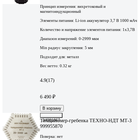
Принцип измерения:
вихретоковый и
магнитоиндукционный
Элементы питания:
Li-ion аккумулятор 3,7 В 1000 мАч
Количество и напряжение элементов питания:
1x3,7В
Диапазон измерений:
0-2999 мкм
Min радиус закругления:
5 мм
Подходит для:
металл
Вес нетто:
0.32 кг
4.9
(17)
6 490 ₽
В корзину
Толщиномер-гребенка ТЕХНО-НДТ МТ-3
34081867
999955870
Поверка:
нет