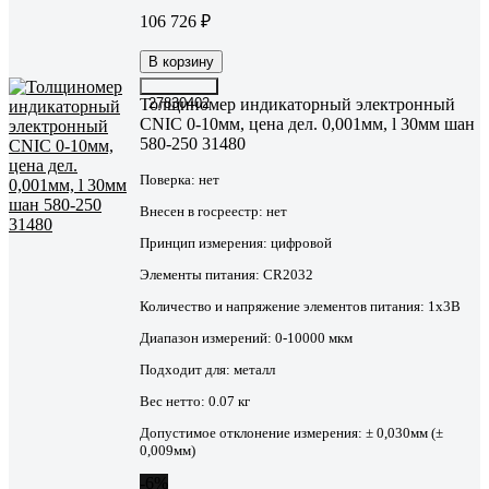
106 726 ₽
В корзину
Толщиномер индикаторный электронный
27830402
CNIC 0-10мм, цена дел. 0,001мм, l 30мм шан
580-250 31480
Поверка:
нет
Внесен в госреестр:
нет
Принцип измерения:
цифровой
Элементы питания:
CR2032
Количество и напряжение элементов питания:
1x3В
Диапазон измерений:
0-10000 мкм
Подходит для:
металл
Вес нетто:
0.07 кг
Допустимое отклонение измерения:
± 0,030мм (±
0,009мм)
-6%