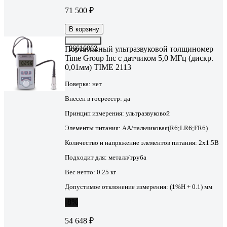
71 500 ₽
В корзину
Портативный ультразвуковой толщиномер
26616062
Time Group Inc с датчиком 5,0 МГц (дискр.
0,01мм) TIME 2113
Поверка:
нет
Внесен в госреестр:
да
Принцип измерения:
ультразвуковой
Элементы питания:
AA/пальчиковая(R6;LR6;FR6)
Количество и напряжение элементов питания:
2х1.5B
Подходит для:
металл/труба
Вес нетто:
0.25 кг
Допустимое отклонение измерения:
(1%Н + 0.1) мм
-8%
54 648 ₽