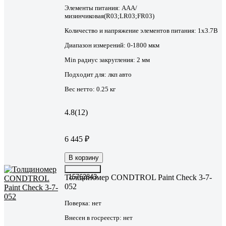
Элементы питания:
AAA/
мизинчиковая(R03;LR03;FR03)
Количество и напряжение элементов питания:
1х3.7B
Диапазон измерений:
0-1800 мкм
Min радиус закругления:
2 мм
Подходит для:
лкп авто
Вес нетто:
0.25 кг
4.8
(12)
6 445 ₽
В корзину
Толщиномер CONDTROL Paint Сheck 3-7-
15762843
052
Поверка:
нет
Внесен в госреестр:
нет