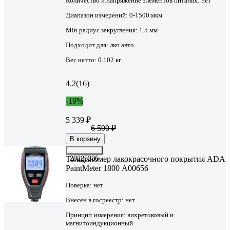
Количество и напряжение элементов питания:
нет
Диапазон измерений:
0-1500 мкм
Min радиус закругления:
1.5 мм
Подходит для:
лкп авто
Вес нетто:
0.102 кг
4.2
(16)
-19%
5 339 ₽
6 590 ₽
В корзину
Толщиномер лакокрасочного покрытия ADA
20225236
PaintMeter 1800 А00656
Поверка:
нет
Внесен в госреестр:
нет
Принцип измерения:
вихретоковый и
магнитоиндукционный