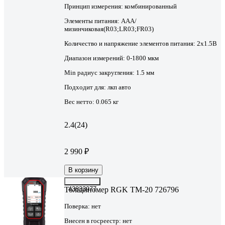
Принцип измерения:
комбинированный
Элементы питания:
AAA/
мизинчиковая(R03;LR03;FR03)
Количество и напряжение элементов питания:
2х1.5B
Диапазон измерений:
0-1800 мкм
Min радиус закругления:
1.5 мм
Подходит для:
лкп авто
Вес нетто:
0.065 кг
2.4
(24)
2 990 ₽
В корзину
Толщиномер RGK TM-20 726796
43833977
Поверка:
нет
Внесен в госреестр:
нет