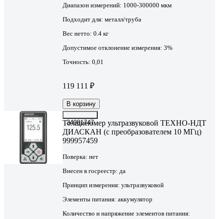
Диапазон измерений:
1000-300000 мкм
Подходит для:
металл/труба
Вес нетто:
0.4 кг
Допустимое отклонение измерения:
3%
Точность:
0,01
119 111 ₽
В корзину
Толщиномер ультразвуковой ТЕХНО-НДТ
34081747
ДИАСКАН (с преобразователем 10 МГц)
999957459
Поверка:
нет
Внесен в госреестр:
да
Принцип измерения:
ультразвуковой
Элементы питания:
аккумулятор
Количество и напряжение элементов питания: