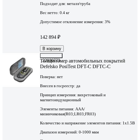
Подходит для:
металл/труба
Вес нетто:
0.4 кг
Допустимое отклонение измерения:
3%
142 894 ₽
В корзину
Толщиномер автомобильных покрытий
22930773
Defelsko PosiTest DFT-C DFTC-C
Поверка:
нет
Внесен в госреестр:
да
Принцип измерения:
вихретоковый и
магнитоиндукционный
Элементы питания:
AAA/
мизинчиковая(R03;LR03;FR03)
Количество и напряжение элементов питания:
1х1.5B
Диапазон измерений:
0-1000 мкм