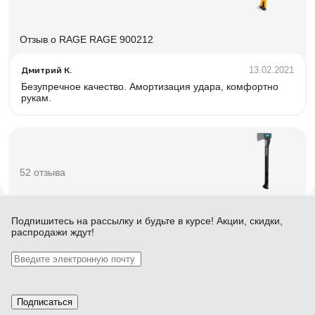
Отзыв о RAGE RAGE 900212
Дмитрий К.
13.02.2021
Безупречное качество. Амортизация удара, комфортно
рукам.
52 отзыва
Отзыв о Gardena 1400 A 08716-48.000.00
Подпишитесь
на рассылку
и будьте в курсе! Акции, скидки,
распродажи ждут!
Eugene
10.07.2018
Отличная балансировка, пустотелая ручка из пластика
хорошо амортизирует удары, благодаря тефлоновому
покрытию топор не застревает в древесине
Подписаться