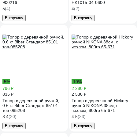
900216
HK1015-04-0600
5
(4)
4
(2)
В корзину
В корзину
-5%
-10%
796 ₽
2 280 ₽
835 ₽
2 530 ₽
Топор с деревянной ручкой,
Топор c деревянной Hickory
0.6 кг Biber Стандарт 85101
ручкой NIKONA 38см, с
тов-085208
чехлом, 800гр 65-671
3.4
(20)
4.5
(33)
В корзину
В корзину