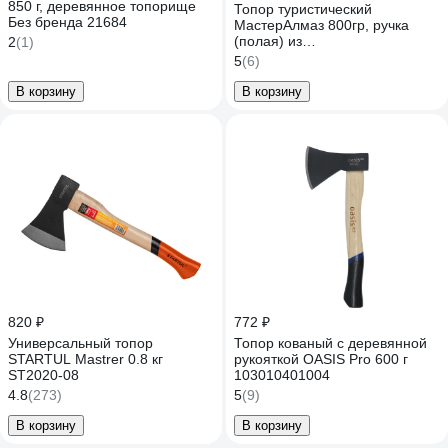
850 г, деревянное топорище
Топор туристический
Без бренда 21684
МастерАлмаз 800гр, ручка
(полая) из
2
(1)
высококачественного нейлона
5
(6)
10509841/1
В корзину
В корзину
820 ₽
772 ₽
Универсальный топор
Топор кованый с деревянной
STARTUL Mastrer 0.8 кг
рукояткой OASIS Pro 600 г
ST2020-08
103010401004
4.8
(273)
5
(9)
В корзину
В корзину