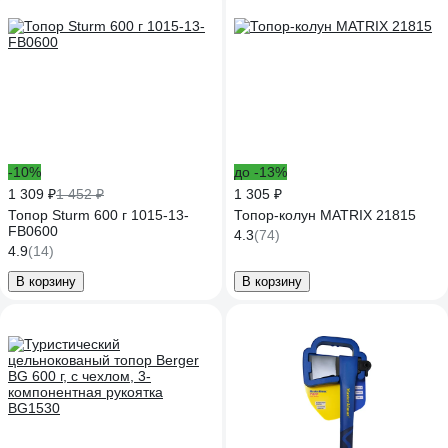
-10%
до -13%
1 309 ₽
1 452 ₽
1 305 ₽
Топор Sturm 600 г 1015-13-
Топор-колун MATRIX 21815
FB0600
4.3
(74)
4.9
(14)
В корзину
В корзину