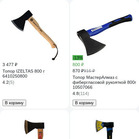
-13%
3 477 ₽
800 ₽
870 ₽
916 ₽
Топор IZELTAS 800 г
6410250800
Топор МастерАлмаз с
4.2
(5)
фибергласовой рукояткой 800г
10507066
4.8
(114)
В корзину
В корзину