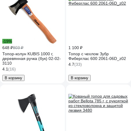
-19%
648 ₽
803 ₽
1 100 ₽
Топор-колун KUBIS 1000 г,
Топор с чехлом Зубр
деревянная ручка (бук) 02-02-
Фиберглас 600 2061-06D_z02
3110
4.7
(33)
4.1
(16)
В корзину
В корзину