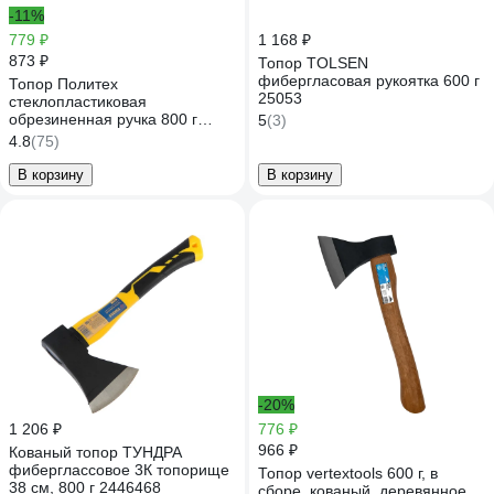
-11%
779 ₽
1 168 ₽
873 ₽
Топор TOLSEN
фибергласовая рукоятка 600 г
Топор Политех
25053
стеклопластиковая
обрезиненная ручка 800 г
5
(3)
2544508
4.8
(75)
В корзину
В корзину
-20%
1 206 ₽
776 ₽
966 ₽
Кованый топор ТУНДРА
фиберглассовое 3К топорище
Топор vertextools 600 г, в
38 см, 800 г 2446468
сборе, кованый, деревянное