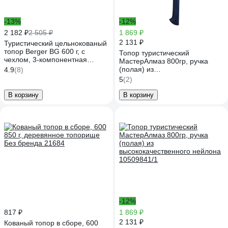
-13%
-12%
2 182 ₽
2 505 ₽
1 869 ₽
2 131 ₽
Туристический цельнокованый
топор Berger BG 600 г, с
Топор туристический
чехлом, 3-компонентная
МастерАлмаз 800гр, ручка
рукоятка BG1530
(полая) из
4.9
(8)
высококачественного нейлона
5
(2)
10509843
В корзину
В корзину
-12%
817 ₽
1 869 ₽
2 131 ₽
Кованый топор в сборе, 600