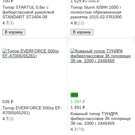
700 ₽
1 529 ₽
1 696 ₽
Топор STARTUL 0,8кг с
Топор Sturm КЛИН 1000 г
фибергласовой рукояткой
полностью обрезиненная
STANDART ST2404-08
рукоятка 1015-02-FR1000
4.7
(3)
4.8
(22)
В корзину
В корзину
-6%
526 ₽
1 397 ₽
1 491 ₽
Топор EVERFORCE 500гр EF-
A7005(65261)
Кованый топор ТУНДРА
фиберглассовое 3К топорище
4.7
(3)
38 см, 1000 г 2446469
4.7
(78)