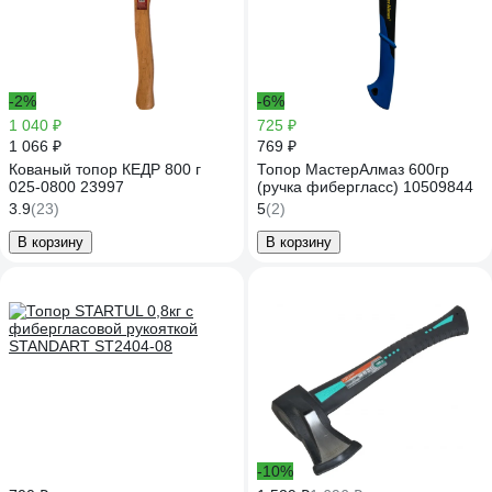
-2%
-6%
1 040 ₽
725 ₽
1 066 ₽
769 ₽
Кованый топор КЕДР 800 г
Топор МастерАлмаз 600гр
025-0800 23997
(ручка фибергласс) 10509844
3.9
(23)
5
(2)
В корзину
В корзину
-10%