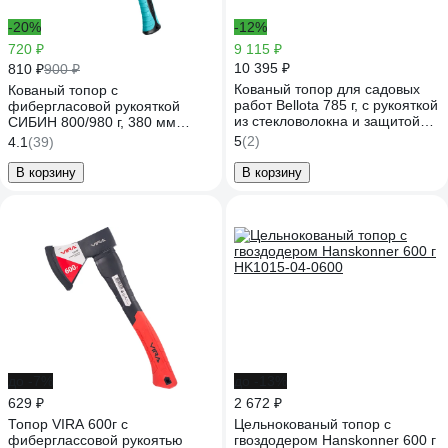
-20%
-12%
720 ₽
9 115 ₽
10 395 ₽
810 ₽
900 ₽
Кованый топор для садовых
Кованый топор с
работ Bellota 785 г, с рукояткой
фибергласовой рукояткой
из стекловолокна и защитой
СИБИН 800/980 г, 380 мм
лезвия 3480
2080-08
5
(2)
4.1
(39)
В корзину
В корзину
до -7%
до -13%
629 ₽
2 672 ₽
Топор VIRA 600г с
Цельнокованый топор с
фиберглассовой рукоятью
гвоздодером Hanskonner 600 г