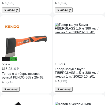
4.6
(820)
4.6
(304)
В корзину
В корзину
-32%
-28%
557 ₽
1 329 ₽
618 ₽
816 ₽
Топор-колун Stayer
FIBERGLASS 1.5 кг 380 мм /
Топор c фиберглассовой
голова 1 кг/ 20623-10_z01
ручкой KENDO 565 г 25462
4.4
(113)
4.5
(24)
В корзину
В корзину