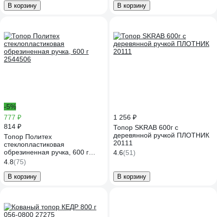
В корзину
В корзину
-5%
777 ₽
1 256 ₽
814 ₽
Топор SKRAB 600г с
деревянной ручкой ПЛОТНИК
Топор Политех
20111
стеклопластиковая
обрезиненная ручка, 600 г
4.6
(51)
2544506
4.8
(75)
В корзину
В корзину