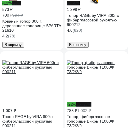
-12%
-28%
до -5%
573 ₽
1 299 ₽
700 ₽
794 ₽
Топор RAGE by VIRA 800г с
фиберглассовой рукоятью
Кованый топор 800 г.
900212
деревянное топорище SPARTA
21610
4.6
(820)
4.2
(78)
В корзину
В корзину
-22%
до -27%
1 007 ₽
785 ₽
1 002 ₽
Топор RAGE by VIRA 600г с
Топор, фибергласовое
фиберглассовой рукоятью
топорище Вихрь Т1000Ф
900211
73/2/2/9