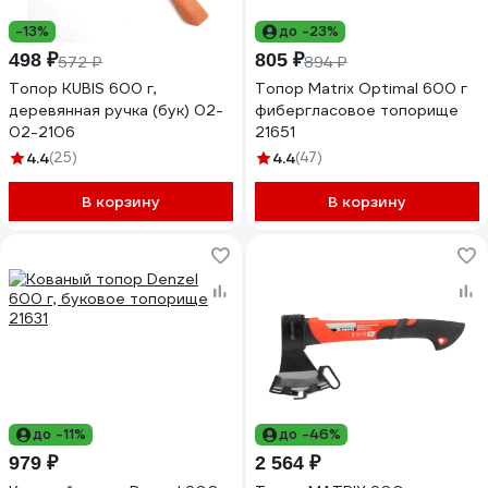
-13%
до -23%
498 ₽
805 ₽
572 ₽
894 ₽
Топор KUBIS 600 г,
Топор Matrix Optimal 600 г
деревянная ручка (бук) 02-
фибергласовое топорище
02-2106
21651
4.4
(25)
4.4
(47)
В корзину
В корзину
до -11%
до -46%
979 ₽
2 564 ₽