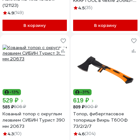
KRAFTOOL в чехле 20645-
(121123)
06
4.5
(35)
4.9
(149)
В корзину
В корзину
-13%
-31%
529 ₽
619 ₽
606 ₽
900 ₽
585 ₽
809 ₽
Кованый топор с округлым
Топор, фибергласовое
лезвием СИБИН Турист 390
топорище Вихрь Т600Ф
мм 20673
73/2/2/7
4.3
(10)
4.6
(304)