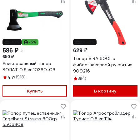
-10%
-5%
до -3%
586 ₽
629 ₽
650 ₽
Топор VIRA 600г с
Универсальный топор
фиберглассовой рукоятью
ВОЛАТ 0.6 кг 10360-06
900216
4.7
(1918)
5
(4)
Купить
В корзину