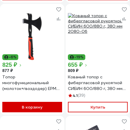
-6%
-19%
825 ₽
655 ₽
877 ₽
809 ₽
Топор
Кованый топор с
многофункциональный
фибергласовой рукояткой
(молоток+гвоздодер) ЕРМАК
СИБИН 600/880 г, 380 мм
600 г, с 2-х компонентной
2080-06
4.1
(39)
рукояткой, 617-368
В корзину
Купить