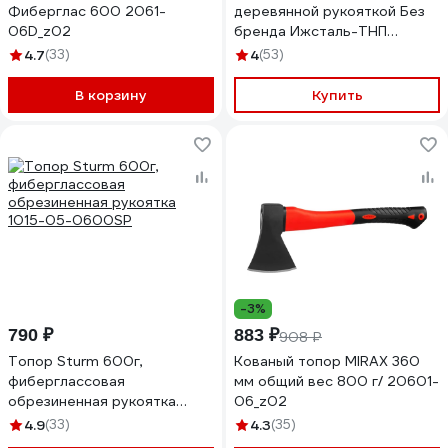
Фиберглас 600 2061-
деревянной рукояткой Без
06D_z02
бренда Ижсталь-ТНП
Викинг-Премиум 600 г
4.7
(33)
4
(53)
20725
В корзину
Купить
-3%
790 ₽
883 ₽
908 ₽
Топор Sturm 600г,
Кованый топор MIRAX 360
фиберглассовая
мм общий вес 800 г/ 20601-
обрезиненная рукоятка
06_z02
1015-05-0600SP
4.9
(33)
4.3
(35)