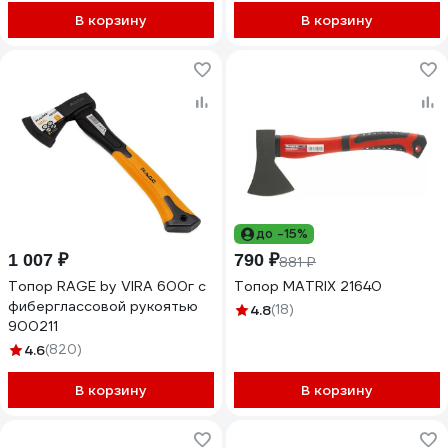
В корзину
В корзину
до -15%
1 007 ₽
790 ₽
881 ₽
Топор RAGE by VIRA 600г с
Топор MATRIX 21640
фиберглассовой рукоятью
4.8
(18)
900211
4.6
(820)
В корзину
В корзину