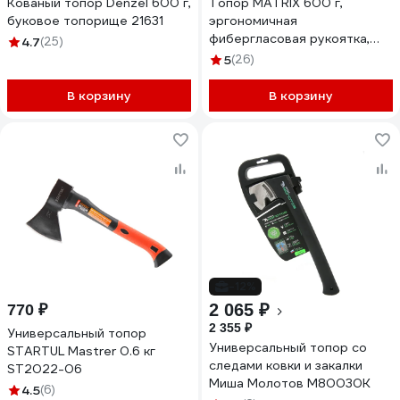
Кованый топор Denzel 600 г,
Топор MATRIX 600 г,
буковое топорище 21631
эргономичная
фибергласовая рукоятка,
4.7
(25)
360 мм 21411
5
(26)
В корзину
В корзину
-12%
2 065 ₽
770 ₽
2 355 ₽
Универсальный топор
Универсальный топор со
STARTUL Mastrer 0.6 кг
следами ковки и закалки
ST2022-06
Миша Молотов М80030К
4.5
(6)