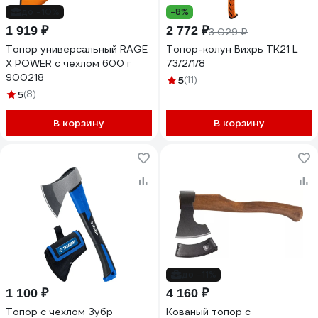
до -10%
-8%
1 919 ₽
2 772 ₽
3 029 ₽
Топор универсальный RAGE
Топор-колун Вихрь TК21 L
X POWER с чехлом 600 г
73/2/1/8
900218
5
(11)
5
(8)
В корзину
В корзину
до -11%
1 100 ₽
4 160 ₽
Топор с чехлом Зубр
Кованый топор с