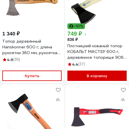
-10%
749 ₽
1 340 ₽
836 ₽
Топор деревянный
Плотницкий кованый топор
Hanskonner 600 г, длина
КОБАЛЬТ МАСТЕР 600 г,
рукоятки 360 мм, рукоятка
деревянное топорище 906-
гикори HK1015-02-WD0600
4.9
(36)
708
4.4
(37)
Купить
В корзину