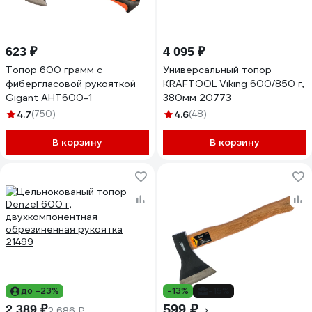
623 ₽
4 095 ₽
Топор 600 грамм с
Универсальный топор
фибергласовой рукояткой
KRAFTOOL Viking 600/850 г,
Gigant AHT600-1
380мм 20773
4.7
(750)
4.6
(48)
В корзину
В корзину
до -23%
-13%
-15%
599 ₽
2 389 ₽
2 686 ₽