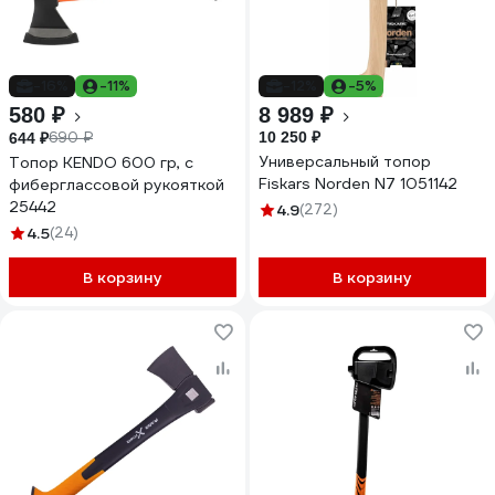
-16%
-11%
-12%
-5%
580 ₽
8 989 ₽
690 ₽
10 250 ₽
644 ₽
Универсальный топор
Топор KENDO 600 гр, c
Fiskars Norden N7 1051142
фиберглассовой рукояткой
25442
4.9
(272)
4.5
(24)
В корзину
В корзину