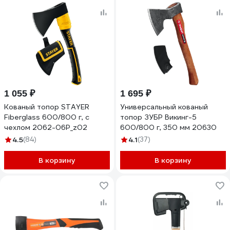
1 055 ₽
1 695 ₽
Кованый топор STAYER
Универсальный кованый
Fiberglass 600/800 г, с
топор ЗУБР Викинг-5
чехлом 2062-06P_z02
600/800 г, 350 мм 20630
4.5
(84)
4.1
(37)
В корзину
В корзину