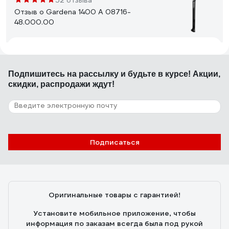
52 отзыва
Отзыв о Gardena 1400 A 08716-
48.000.00
10.07.2018
Eugene
Отличная балансировка, пустотелая ручка из
Подпишитесь
на рассылку
и будьте в курсе! Акции,
пластика хорошо амортизирует удары, благодаря
скидки, распродажи ждут!
тефлоновому покрытию топор не застревает в
древесине
283 отзыва
Отзыв о Fiskars X17 - M 1015641 (122463)
Подписаться
05.02.2018
Сергей
Топор-колун, конечно, хорош. Сказочно хорош.
Оригинальные товары с гарантией!
Установите мобильное приложение, чтобы
информация по заказам всегда была под рукой