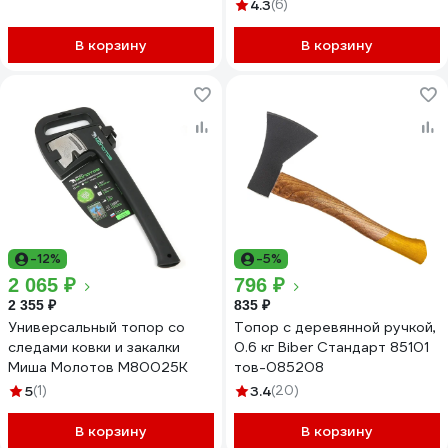
4.3
(6)
В корзину
В корзину
-12%
-5%
2 065 ₽
796 ₽
2 355 ₽
835 ₽
Универсальный топор со
Топор с деревянной ручкой,
следами ковки и закалки
0.6 кг Biber Стандарт 85101
Миша Молотов М80025К
тов-085208
5
(1)
3.4
(20)
В корзину
В корзину