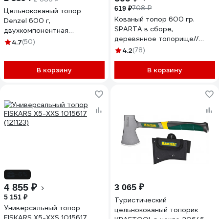
708 ₽
619 ₽
Цельнокованый топор
Кованый топор 600 гр.
Denzel 600 г,
SPARTA в сборе,
двухкомпонентная
деревянное топорище//
обрезиненная рукоятка
4.7
(50)
21605
21499
4.2
(78)
В корзину
В корзину
-6%
4 855 ₽
3 065 ₽
5 151 ₽
Туристический
Универсальный топор
цельнокованый топорик
FISKARS X5-XXS 1015617