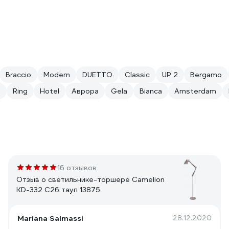
Braccio
Modern
DUETTO
Classic
UP 2
Bergamo
e
Ring
Hotel
Аврора
Gela
Bianca
Amsterdam
16 отзывов
Отзыв о светильнике-торшере Camelion
KD-332 C26 тауп 13875
Mariana Salmassi
28.12.2020