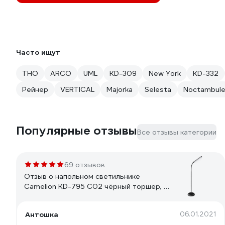
Часто ищут
ТНО
ARCO
UML
KD-309
New York
KD-332
Рейнер
VERTICAL
Majorka
Selesta
Noctambul
Популярные отзывы
Все отзывы категории
69 отзывов
Отзыв о напольном светильнике
Camelion KD-795 C02 чёрный торшер, 6
Вт 230В,сенс. вкл-е, 4 уровня ярк,4000К
12495
Антошка
06.01.2021