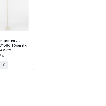
й светильник
 01080 1 белый с
 a047203
7