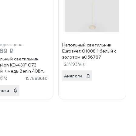
едняя цена
Напольный светильник
69 ₽
Eurosvet 01088 1 белый с
золотом a056787
льный светильник
21419344
lion KD-431F С73
й + медь Berlin 40Вт
Аналоги
лл 13090
8
(14)
15788861
логи