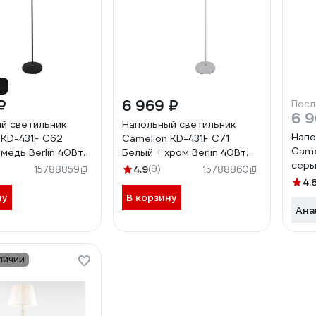
%
₽
6 969 ₽
Посл
6 9
й светильник
Напольный светильник
Напо
 KD-431F С62
Camelion KD-431F С71
Came
медь Berlin 40Вт
Белый + хром Berlin 40Вт
серы
3089
металл 13091
4.9
(9)
15788859
15788860
мета
4.
ну
В корзину
Ана
личии