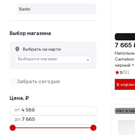
Berlin
Выбор магазина
до -9
7 665 
Выбрать на карте
Напольны
Выберите магазин
Camelion
черный + 
металл 1
5
(12)
Забрать сегодня
В корзи
Цена, ₽
от
Нет в на
до