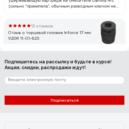
удерживающую картридж на смесителе Damixa Arc
(сильно "прикипела", обычным разводным ключом не
получалось). С задачей справилась на "ура"! Отличная
альтернатива вызову "сертифицированного мастера"
с "сертифицированным ключом" Damixa за 1500 руб :)
13 отзывов
Отзыв о торцевой головке Inforce 17 мм;
1/2DR 11-01-625
Евгений У.
14.11.2022
Подпишитесь
на рассылку
и будьте в курсе!
Отличный материал, силовой. Есть скос для работы в
Акции, скидки, распродажи ждут!
трудных местах. Есть зубцы на гранях, для улучшения
зацепа за старый-подслизанный крепеж.
17 отзывов
Подписаться
Отзыв о бите GRAFF SW 8x45 мм
GBN0845
Дмитрий Морозов
23.08.2020