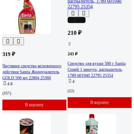
-14%
210 ₽
319 ₽
243 ₽
Средство для кухни 500 г Sanita
Чистящее средство мгновенного
Спрей 1 минута, распылитель,
действия Sanita Жироудалитель
1789 601940 22795 25354
GOLD 500 мл 22804 25360
4
4.8
(22)
(357)
В корзину
В корзину