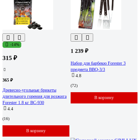
-14%
1 239 ₽
315 ₽
Набор для барбекю Forester 3
предмета BBQ-3/3
4.8
365 ₽
(72)
Древесно-угольные брикеты
длительного горения для розжига
В корзину
Forester 1.8 кг BC-930
4.4
(16)
В корзину