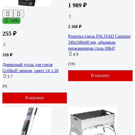
1 989 ₽
-18%
2 260 ₽
255 ₽
Решетка-гриль PALISAD Camping
340x340x60 мм, объемная,
нержавеющая сталь 69647
4.9
310 ₽
(19)
Древесный уголь для гриля
Grillkoff эконом, пакет 14 л 26
В корзину
3.7
(9)
В корзину