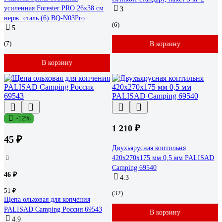
усиленная Forester PRO 26х38 см
3
нерж. сталь (6) BQ-N03Pro
(6)
5
(7)
В корзину
В корзину
-12%
1 210 ₽
45 ₽
Двухъярусная коптильня
420х270х175 мм 0,5 мм PALISAD
Camping 69540
46 ₽
4.3
51 ₽
(32)
Щепа ольховая для копчения
PALISAD Camping Россия 69543
В корзину
4.9