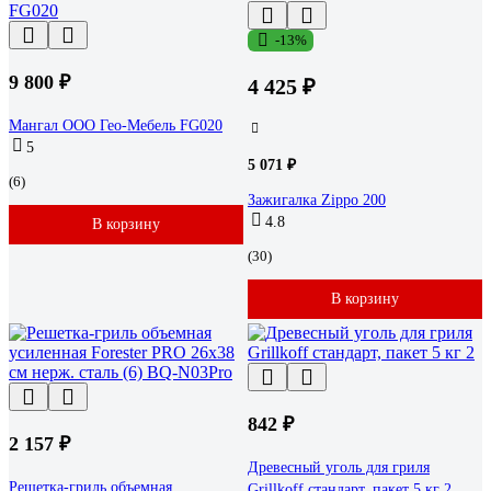
-13%
9 800 ₽
4 425 ₽
Мангал ООО Гео-Мебель FG020
5
5 071 ₽
(6)
Зажигалка Zippo 200
4.8
В корзину
(30)
В корзину
842 ₽
2 157 ₽
Древесный уголь для гриля
Решетка-гриль объемная
Grillkoff стандарт, пакет 5 кг 2