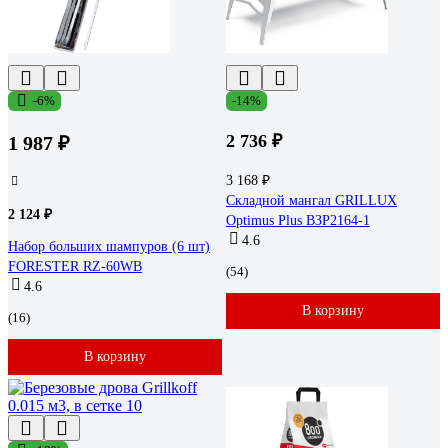
-6%
-14%
2 736 ₽
1 987 ₽
3 168 ₽
Складной мангал GRILLUX
2 124 ₽
Optimus Plus ВЗР2164-1
4.6
Набор больших шампуров (6 шт)
FORESTER RZ-60WB
(54)
4.6
В корзину
(16)
В корзину