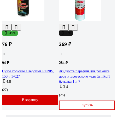
-19%
-5%
76 ₽
269 ₽
94 ₽
284 ₽
Сухое горючее Следопыт RUNIS,
Жидкость парафин для розжига
150 г 1-027
дров и древесного угля Grillkoff
4.8
бутылка 1 л 7
3.4
(27)
(25)
В корзину
Купить