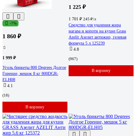
1 225 ₽
1 701 ₽
245 ₽/л
-7%
Средство для удаления жира
нагара и копоти на кухне Grass
1 860 ₽
Azelit Азелит антижир, гелевая
формула 5 л 125239
4.8
1 999 ₽
(967)
Уголь брикеты 800 Degrees Долгое
В корзину
Горение, мешок 8 кг 800DGR-
ELH08
4.1
(18)
В корзину