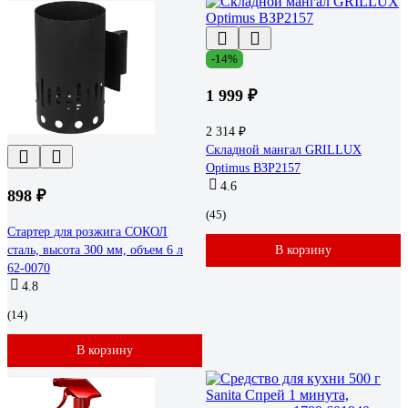
-14%
1 999 ₽
2 314 ₽
Складной мангал GRILLUX
Optimus ВЗР2157
4.6
898 ₽
(45)
Стартер для розжига СОКОЛ
сталь, высота 300 мм, объем 6 л
В корзину
62-0070
4.8
(14)
В корзину