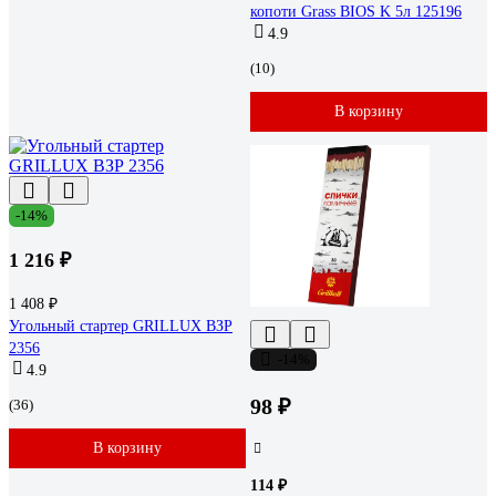
копоти Grass BIOS K 5л 125196
4.9
(10)
В корзину
-14%
1 216 ₽
1 408 ₽
Угольный стартер GRILLUX ВЗР
2356
-14%
4.9
98 ₽
(36)
В корзину
114 ₽