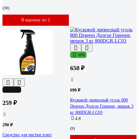
(38)
В корзину по 5
-6%
650 ₽
-11%
690 ₽
Кусковой древесный уголь 800
259 ₽
Degrees Долгое Горение, мешок 3
кг 800DGR-LC03
4.8
290 ₽
(9)
Средство для чистки плит,