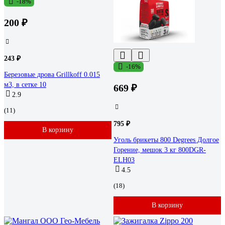
-18%
200 ₽
243 ₽
-16%
Березовые дрова Grillkoff 0.015
м3, в сетке 10
669 ₽
2.9
(11)
795 ₽
В корзину
Уголь брикеты 800 Degrees Долгое
Горение, мешок 3 кг 800DGR-
ELH03
4.5
(18)
В корзину