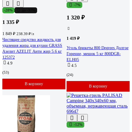
-7%
-28%
до -37%
1 320 ₽
1 335 ₽
1 849 ₽
238.39 ₽/л
1 419 ₽
Чистящее средство жидкость для
удаления жира для кухни GRASS
Уголь брикеты 800 Degrees Долгое
Азелит AZELIT Анти жир 5.6 кг
Горение, мешок 5 кг 800DGR-
125372
ELH05
4.9
4.5
(53)
(24)
В корзину
В корзину
-12%