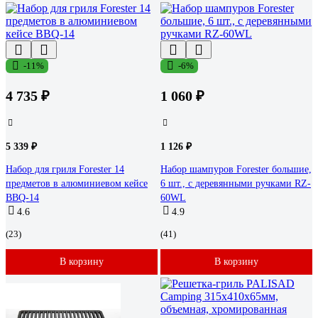
-11%
-6%
4 735 ₽
1 060 ₽
5 339 ₽
1 126 ₽
Набор для гриля Forester 14
Набор шампуров Forester большие,
предметов в алюминиевом кейсе
6 шт., с деревянными ручками RZ-
BBQ-14
60WL
4.6
4.9
(23)
(41)
В корзину
В корзину