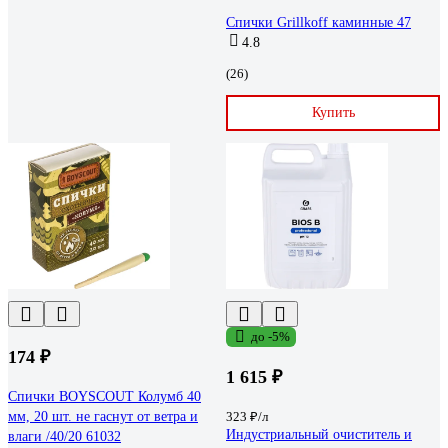
Спички Grillkoff каминные 47
4.8
(26)
Купить
до -5%
174 ₽
1 615 ₽
Спички BOYSCOUT Колумб 40
мм, 20 шт. не гаснут от ветра и
323 ₽/л
Индустриальный очиститель и
влаги /40/20 61032