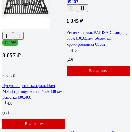
1 345 ₽
Решетка-гриль PALISAD Camping
315x410х65мм, объемная,
-9%
хромированная 69562
4.8
3 057 ₽
(20)
В корзину
3 375 ₽
Чугунная решетка гриль Davr
Metall прямоугольная 460x400 мм
решетка400х460
4.8
(30)
В корзину