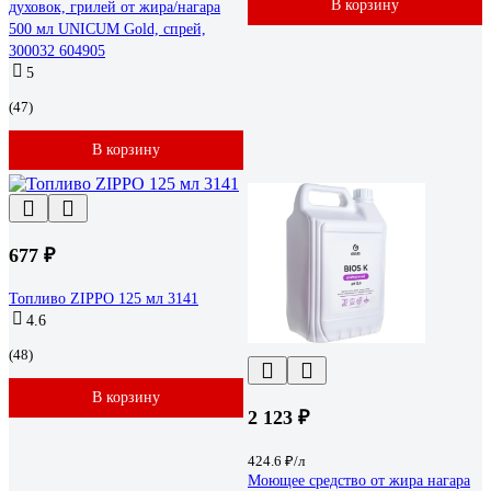
В корзину
духовок, грилей от жира/нагара
500 мл UNICUM Gold, спрей,
300032 604905
5
(47)
В корзину
677 ₽
Топливо ZIPPO 125 мл 3141
4.6
(48)
В корзину
2 123 ₽
424.6 ₽/л
Моющее средство от жира нагара