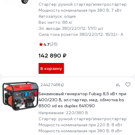
Стартер:
ручной стартер/электростартер
Мощность номинальная при 380 В:
7 кВт
Автозапуск:
опция
Вес нетто:
86 кг
Эл. выходы 380/220/12:
1/1/0 шт
Сила тока розеток 380/220/12:
16/32/- А
4.7
(26)
142 890 ₽
В корзину
24427468
Бензиновый генератор Fubag 8,5 кВт при
400/230 В, эл.стартер, мед. обмотка bs
8500 xd es duplex 641090
Напряжение:
220/380 В
Стартер:
ручной стартер/электростартер
Мощность номинальная при 220 В:
8 кВт
Мощность номинальная при 380 В:
8 кВт