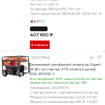
Вес нетто:
240 кг
Эл. выходы 380/220/12:
1/2/- шт
Сила тока розеток 380/220/12:
32/16-32/- А
4.7
(20)
до -3%
407 650 ₽
В корзину
29220914
Бензиновый трехфазный генератор Gigant
(8 кВт; эл.стартер; ATS; колёса и ручки)
GGL-8000Е-3
Все продумано: IP23, защита розеток, датчик
уровня масла, электростартер, АВР
Напряжение:
220/380 В
Стартер:
ручной стартер/электростартер
Мощность номинальная при 220 В:
2.5 кВт
Мощность номинальная при 380 В:
7.5 кВт