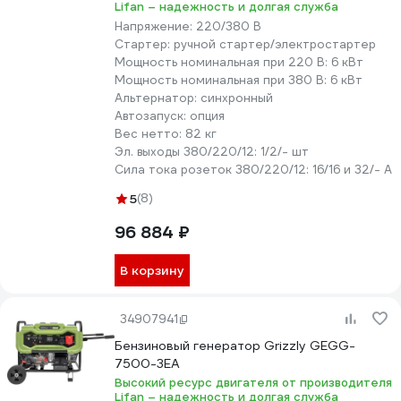
Lifan – надежность и долгая служба
Напряжение:
220/380 В
Стартер:
ручной стартер/электростартер
Мощность номинальная при 220 В:
6 кВт
Мощность номинальная при 380 В:
6 кВт
Альтернатор:
синхронный
Автозапуск:
опция
Вес нетто:
82 кг
Эл. выходы 380/220/12:
1/2/- шт
Сила тока розеток 380/220/12:
16/16 и 32/- А
5
(8)
96 884 ₽
В корзину
34907941
Бензиновый генератор Grizzly GEGG-
7500-3EA
Высокий ресурс двигателя от производителя
Lifan – надежность и долгая служба