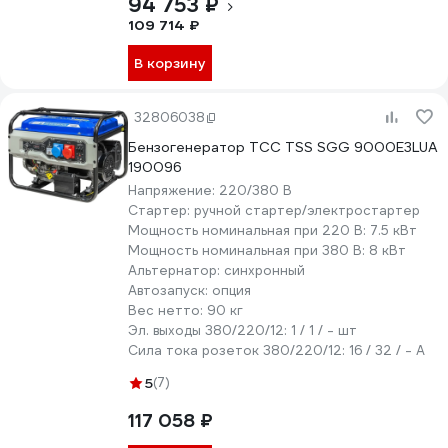
94 753 ₽
109 714 ₽
В корзину
32806038
Бензогенератор ТСС TSS SGG 9000E3LUA
190096
Напряжение:
220/380 В
Стартер:
ручной стартер/электростартер
Мощность номинальная при 220 В:
7.5 кВт
Мощность номинальная при 380 В:
8 кВт
Альтернатор:
синхронный
Автозапуск:
опция
Вес нетто:
90 кг
Эл. выходы 380/220/12:
1 / 1 / - шт
Сила тока розеток 380/220/12:
16 / 32 / - А
5
(7)
117 058 ₽