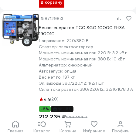
В корзину
15871298
Бензогенератор ТСС SGG 10000 EH3A
190010
Напряжение:
220/380 В
Стартер:
электростартер
Мощность номинальная при 220 В:
3.2 кВт
Мощность номинальная при 380 В:
10 кВт
Альтернатор:
синхронный
Автозапуск:
опция
Вес нетто:
197 кг
Эл. выходы 380/220/12:
1/2/1 шт
Сила тока розеток 380/220/12:
32/16;16/8.3 А
4.4
(20)
-6%
до -8%
212 235 ₽
226 422 ₽
В корзину
Главная
Каталог
Корзина
Избранное
Профиль