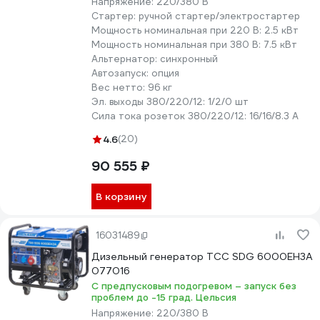
Напряжение:
220/380 В
Стартер:
ручной стартер/электростартер
Мощность номинальная при 220 В:
2.5 кВт
Мощность номинальная при 380 В:
7.5 кВт
Альтернатор:
синхронный
Автозапуск:
опция
Вес нетто:
96 кг
Эл. выходы 380/220/12:
1/2/0 шт
Сила тока розеток 380/220/12:
16/16/8.3 А
4.6
(20)
90 555 ₽
В корзину
16031489
Дизельный генератор ТСС SDG 6000EH3A
077016
С предпусковым подогревом – запуск без
проблем до -15 град. Цельсия
Напряжение:
220/380 В