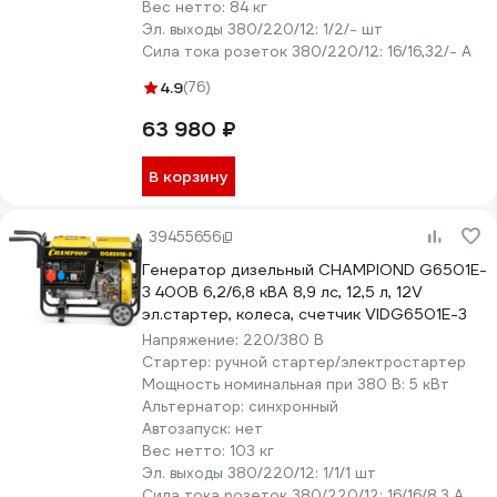
Вес нетто:
84 кг
Эл. выходы 380/220/12:
1/2/- шт
Сила тока розеток 380/220/12:
16/16,32/- А
4.9
(76)
63 980 ₽
В корзину
39455656
Генератор дизельный CHAMPIOND G6501E-
3 400В 6,2/6,8 кВА 8,9 лс, 12,5 л, 12V
эл.стартер, колеса, счетчик VIDG6501E-3
Напряжение:
220/380 В
Стартер:
ручной стартер/электростартер
Мощность номинальная при 380 В:
5 кВт
Альтернатор:
синхронный
Автозапуск:
нет
Вес нетто:
103 кг
Эл. выходы 380/220/12:
1/1/1 шт
Сила тока розеток 380/220/12:
16/16/8.3 А