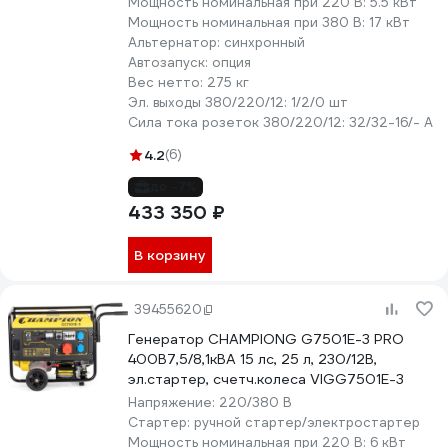
Мощность номинальная при 220 В:
5.5 кВт
Мощность номинальная при 380 В:
17 кВт
Альтернатор:
синхронный
Автозапуск:
опция
Вес нетто:
275 кг
Эл. выходы 380/220/12:
1/2/0 шт
Сила тока розеток 380/220/12:
32/32-16/- А
4.2
(6)
до -7%
433 350 ₽
В корзину
39455620
Генератор CHAMPIONG G7501E-3 PRO
400В7,5/8,1кВА 15 лс, 25 л, 230/12В,
эл.стартер, счетч.колеса VIGG7501E-3
Напряжение:
220/380 В
Стартер:
ручной стартер/электростартер
Мощность номинальная при 220 В:
6 кВт