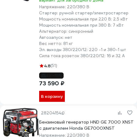
вариант для загородного дома
Напряжение:
220/380 В
Стартер:
ручной стартер/электростартер
Мощность номинальная при 220 В:
2.5 кВт
Мощность номинальная при 380 В:
7 кВт
Альтернатор:
синхронный
Автозапуск:
нет
Вес нетто:
81 кг
Эл. выходы 380/220/12:
220 -1 и 380-1 шт
Сила тока розеток 380/220/12:
16 и 32 А
4.8
(51)
до -15%
73 590 ₽
В корзину
28204154
Бензиновый генератор HND GE 7000 XNST
с двигателем Honda GE7000XNST
Напряжение:
220/380 В