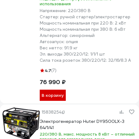
использования
Напряжение:
220/380 В
Стартер:
ручной стартер/электростартер
Мощность номинальная при 220 В:
2 кВт
Мощность номинальная при 380 В:
6 кВт
Альтернатор:
синхронный
Автозапуск:
опция
Вес нетто:
91.9 кг
Эл. выходы 380/220/12:
1/1/1 шт
Сила тока розеток 380/220/12:
32/16/8.3 А
4.7
(7)
76 990 ₽
В корзину
15838254
Электрогенератор Huter DY9500LX-3
64/1/41
220/380 В, макс. мощность 8 кВт – отличный