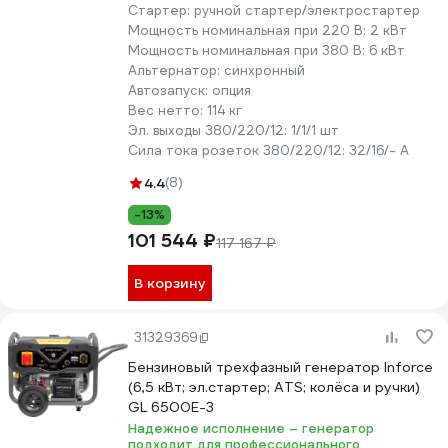
Стартер:
ручной стартер/электростартер
Мощность номинальная при 220 В:
2 кВт
Мощность номинальная при 380 В:
6 кВт
Альтернатор:
синхронный
Автозапуск:
опция
Вес нетто:
114 кг
Эл. выходы 380/220/12:
1/1/1 шт
Сила тока розеток 380/220/12:
32/16/- А
4.4
(8)
-13%
101 544 ₽
117 167 ₽
В корзину
31329369
Бензиновый трехфазный генератор Inforce
(6,5 кВт; эл.стартер; ATS; колёса и ручки)
GL 6500E-3
Надежное исполнение – генератор
подходит для профессионального