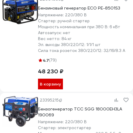
Бензиновый генератор ECO PE-8501S3
Напряжение:
220/380 В
Стартер:
ручной стартер
Мощность номинальная при 380 В:
6 кВт
Автозапуск:
нет
Вес нетто:
84 кг
Эл. выходы 380/220/12:
1/1/1 шт
Сила тока розеток 380/220/12:
32/16/8.3 А
4.7
(79)
48 230 ₽
В корзину
23395215
Бензогенератор ТСС SGG 18000EH3LA
190069
Напряжение:
220/380 В
Стартер:
электростартер