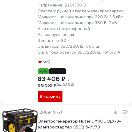
Напряжение:
220/380 В
Стартер:
ручной стартер/электростартер
Мощность номинальная при 220 В:
2.5 кВт
Мощность номинальная при 380 В:
7 кВт
Альтернатор:
синхронный
Автозапуск:
опция
Вес нетто:
92 кг
Эл. выходы 380/220/12:
1/1/0 шт
Сила тока розеток 380/220/12:
16/16/0 А
5
(8)
-5%
-12%
83 406 ₽
90 555 ₽
94 936 ₽
В корзину
20694417
Электрогенератор Huter DY11000LX-3-
электростартер 380В 64/1/73