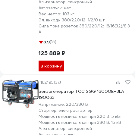
Альтернатор:
синхронный
Автозапуск:
нет
Вес нетто:
103 кг
Эл. выходы 380/220/12:
1/2/0 шт
Сила тока розеток 380/220/12:
16/16(32)/8.3
А
3.9
(15)
125 889 ₽
В корзину
16219513
Бензогенератор ТСС SGG 16000EH3LA
190063
Напряжение:
220/380 В
Стартер:
электростартер
Мощность номинальная при 220 В:
5 кВт
Мощность номинальная при 380 В:
15 кВт
Альтернатор:
синхронный
Автозапуск:
опция