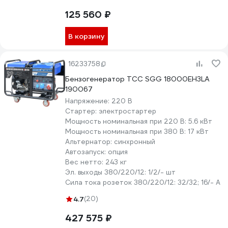
125 560 ₽
В корзину
16233758
Бензогенератор ТСС SGG 18000EH3LA
190067
Напряжение:
220 В
Стартер:
электростартер
Мощность номинальная при 220 В:
5.6 кВт
Мощность номинальная при 380 В:
17 кВт
Альтернатор:
синхронный
Автозапуск:
опция
Вес нетто:
243 кг
Эл. выходы 380/220/12:
1/2/- шт
Сила тока розеток 380/220/12:
32/32; 16/- А
4.7
(20)
427 575 ₽