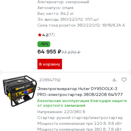
Альтернатор:
синхронный
Автозапуск:
опция
Вес нетто:
84.2 кг
Эл. выходы 380/220/12:
1/1/1 шт
Сила тока розеток 380/220/12:
16/16/8,3А А
4.2
(17)
-16%
64 955 ₽
77 270 ₽
В корзину
20694711
Электрогенератор Huter DY9500LX-3
PRO-электростартер 380В/220В 64/1/77
Безопасная эксплуатация благодаря защите
от короткого замыкания
Напряжение:
220/380 В
Стартер:
ручной стартер/электростартер
Мощность номинальная при 220 В:
6.8 кВт
Мощность номинальная при 380 В:
7.8 кВт