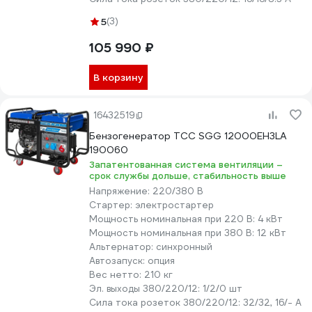
5
(3)
105 990 ₽
В корзину
16432519
Бензогенератор ТСС SGG 12000EH3LA
190060
Запатентованная система вентиляции –
срок службы дольше, стабильность выше
Напряжение:
220/380 В
Стартер:
электростартер
Мощность номинальная при 220 В:
4 кВт
Мощность номинальная при 380 В:
12 кВт
Альтернатор:
синхронный
Автозапуск:
опция
Вес нетто:
210 кг
Эл. выходы 380/220/12:
1/2/0 шт
Сила тока розеток 380/220/12:
32/32, 16/- А