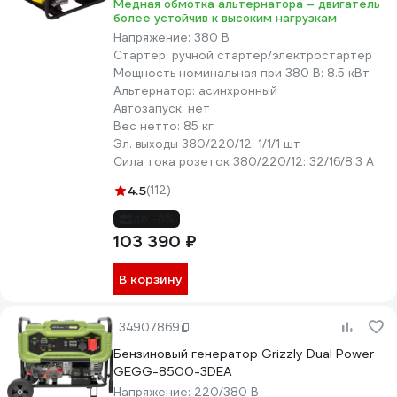
Медная обмотка альтернатора – двигатель
более устойчив к высоким нагрузкам
Напряжение:
380 В
Стартер:
ручной стартер/электростартер
Мощность номинальная при 380 В:
8.5 кВт
Альтернатор:
асинхронный
Автозапуск:
нет
Вес нетто:
85 кг
Эл. выходы 380/220/12:
1/1/1 шт
Сила тока розеток 380/220/12:
32/16/8.3 А
4.5
(112)
до -8%
103 390 ₽
В корзину
34907869
Бензиновый генератор Grizzly Dual Power
GEGG-8500-3DEA
Напряжение:
220/380 В