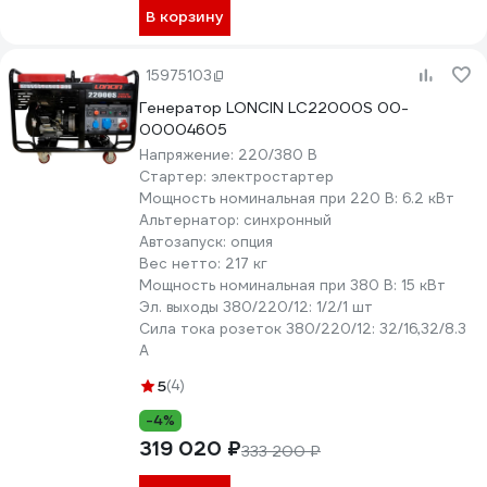
В корзину
15975103
Генератор LONCIN LC22000S 00-
00004605
Напряжение:
220/380 В
Стартер:
электростартер
Мощность номинальная при 220 В:
6.2 кВт
Альтернатор:
синхронный
Автозапуск:
опция
Вес нетто:
217 кг
Мощность номинальная при 380 В:
15 кВт
Эл. выходы 380/220/12:
1/2/1 шт
Сила тока розеток 380/220/12:
32/16,32/8.3
А
5
(4)
-4%
319 020 ₽
333 200 ₽