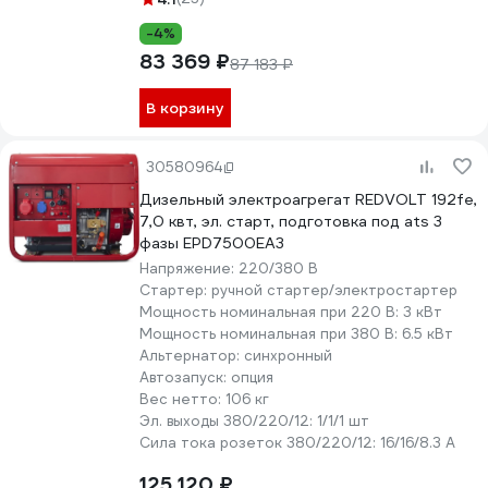
-4%
83 369 ₽
87 183 ₽
В корзину
30580964
Дизельный электроагрегат REDVOLT 192fe,
7,0 квт, эл. старт, подготовка под ats 3
фазы EPD7500EA3
Напряжение:
220/380 В
Стартер:
ручной стартер/электростартер
Мощность номинальная при 220 В:
3 кВт
Мощность номинальная при 380 В:
6.5 кВт
Альтернатор:
синхронный
Автозапуск:
опция
Вес нетто:
106 кг
Эл. выходы 380/220/12:
1/1/1 шт
Сила тока розеток 380/220/12:
16/16/8.3 А
125 120 ₽