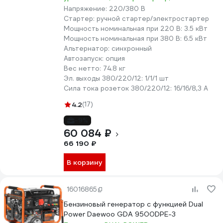
Напряжение:
220/380 В
Стартер:
ручной стартер/электростартер
Мощность номинальная при 220 В:
3.5 кВт
Мощность номинальная при 380 В:
6.5 кВт
Альтернатор:
синхронный
Автозапуск:
опция
Вес нетто:
74.8 кг
Эл. выходы 380/220/12:
1/1/1 шт
Сила тока розеток 380/220/12:
16/16/8,3 А
4.2
(17)
-9%
60 084 ₽
66 190 ₽
В корзину
16016865
Бензиновый генератор с функцией Dual
Power Daewoo GDA 9500DPE-3