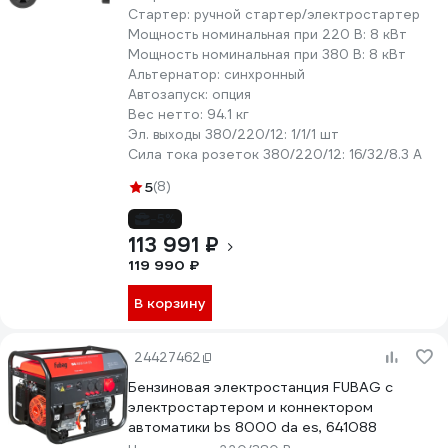
Стартер:
ручной стартер/электростартер
Мощность номинальная при 220 В:
8 кВт
Мощность номинальная при 380 В:
8 кВт
Альтернатор:
синхронный
Автозапуск:
опция
Вес нетто:
94.1 кг
Эл. выходы 380/220/12:
1/1/1 шт
Сила тока розеток 380/220/12:
16/32/8.3 А
5
(8)
-5%
113 991 ₽
119 990 ₽
В корзину
24427462
Бензиновая электростанция FUBAG с
электростартером и коннектором
автоматики bs 8000 da es, 641088