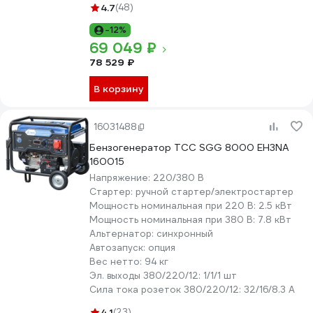
4.7
(48)
-12%
69 049 ₽
78 529 ₽
В корзину
16031488
Бензогенератор ТСС SGG 8000 EH3NA
160015
Напряжение:
220/380 В
Стартер:
ручной стартер/электростартер
Мощность номинальная при 220 В:
2.5 кВт
Мощность номинальная при 380 В:
7.8 кВт
Альтернатор:
синхронный
Автозапуск:
опция
Вес нетто:
94 кг
Эл. выходы 380/220/12:
1/1/1 шт
Сила тока розеток 380/220/12:
32/16/8.3 А
4.1
(23)