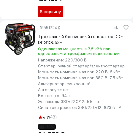
В корзину
15551724
Трехфазный бензиновый генератор DDE
DPG10553E
Одинаковая мощность в 7,5 кВА при
однофазном и трехфазном подключении
Напряжение:
220/380 В
Стартер:
ручной стартер/электростартер
Мощность номинальная при 220 В:
6 кВт
Мощность номинальная при 380 В:
7.5 кВт
Альтернатор:
синхронный
Автозапуск:
нет
Вес нетто:
94 кг
Эл. выходы 380/220/12:
1/1/- шт
Сила тока розеток 380/220/12:
16/32/- А
4.7
(48)
-14%