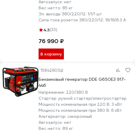
Автозапуск:
нет
Вес нетто:
85 кг
Эл. выходы 380/220/12:
1/1/1 шт
Сила тока розеток 380/220/12:
16/16/8.3 А
4.3
(33)
76 990 ₽
В корзину
15842603
Бензиновый генератор DDE G650E3 917-
446
Напряжение:
220/380 В
Стартер:
ручной стартер/электростартер
Мощность номинальная при 220 В:
3 кВт
Мощность номинальная при 380 В:
6 кВт
Альтернатор:
синхронный
Автозапуск:
нет
Вес нетто:
89 кг