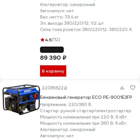
Альтернатор:
синхронный
Автозапуск:
нет
Вес нетто:
79.4 кг
Эл. выходы 380/220/12:
1/2 шт
Сила тока розеток 380/220/12:
380/220 А
4.5
(112)
до -6%
89 390 ₽
В корзину
22065622
Бензиновый генератор ECO PE-9001E3FP
Напряжение:
220/380 В
Стартер:
ручной стартер/электростартер
Мощность номинальная при 220 В:
6 кВт
Мощность номинальная при 380 В:
6 кВт
Альтернатор:
синхронный
Автозапуск:
нет