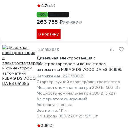
4.7
(20)
-6%
до -8%
263 755 ₽
281 387 ₽
В корзину
25146267
Дизельная электростанция с
электростартером и коннектором
автоматики FUBAG DS 7000 DA ES 641695
Напряжение:
220/380 В
Стартер:
ручной стартер/электростартер
Мощность номинальная при 220 В:
1.66 кВт
Мощность номинальная при 380 В:
5 кВт
Альтернатор:
синхронный
Автозапуск:
опция
Вес нетто:
111 кг
Эл. выходы 380/220/12:
1/2/1 шт
3.8
(12)