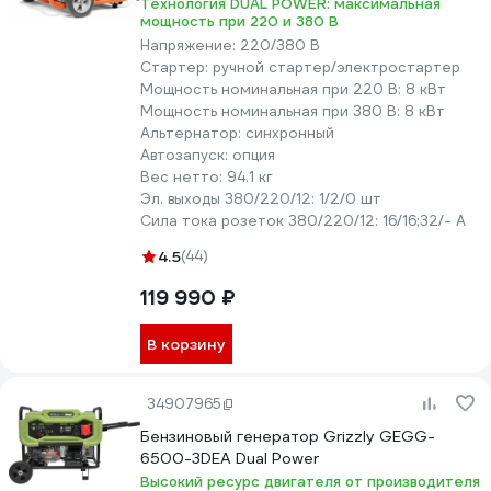
Технология DUAL POWER: максимальная
мощность при 220 и 380 В
Напряжение:
220/380 В
Стартер:
ручной стартер/электростартер
Мощность номинальная при 220 В:
8 кВт
Мощность номинальная при 380 В:
8 кВт
Альтернатор:
синхронный
Автозапуск:
опция
Вес нетто:
94.1 кг
Эл. выходы 380/220/12:
1/2/0 шт
Сила тока розеток 380/220/12:
16/16;32/- А
4.5
(44)
119 990 ₽
В корзину
34907965
Бензиновый генератор Grizzly GEGG-
6500-3DEA Dual Power
Высокий ресурс двигателя от производителя