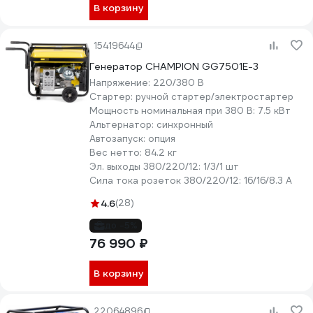
В корзину
15419644
Генератор CHAMPION GG7501E-3
Напряжение:
220/380 В
Стартер:
ручной стартер/электростартер
Мощность номинальная при 380 В:
7.5 кВт
Альтернатор:
синхронный
Автозапуск:
опция
Вес нетто:
84.2 кг
Эл. выходы 380/220/12:
1/3/1 шт
Сила тока розеток 380/220/12:
16/16/8.3 А
4.6
(28)
до -5%
76 990 ₽
В корзину
22064896