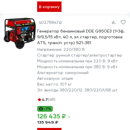
В корзину
40278647
Генератор бензиновый DDE G950E3 (1+3ф,
9/9,5/15 кВт, 40 л, эл стартер, подготовка
ATS, трансп. устр) 921-381
Напряжение:
220/380 В
Стартер:
ручной стартер/электростартер
Мощность номинальная при 220 В:
9 кВт
Мощность номинальная при 380 В:
9 кВт
Альтернатор:
синхронный
Автозапуск:
опция
Вес нетто:
107 кг
Эл. выходы 380/220/12:
380/220/USB шт
4.7
(48)
-7%
126 435 ₽
135 949 ₽