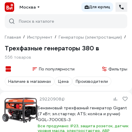
Москва
Для юрлиц
Поиск в каталоге
Главная
/
Инструмент
/
Генераторы (электростанции)
/
т
Трехфазные генераторы 380 в
556 товаров
По популярности
Фильтры
Наличие в магазинах
Цена
Производители
29220908
Бензиновый трехфазный генератор Gigant
(7 кВт; эл.стартер; ATS; колёса и ручки)
GGL-7000ЕS-3
Все продумано: IP23, защита розеток, датчик
уровня масла, электростартер, АВР