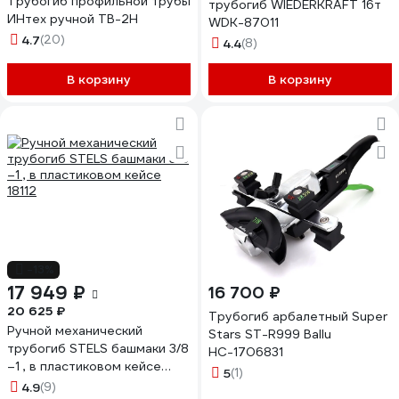
Трубогиб профильной трубы
трубогиб WIEDERKRAFT 16т
ИНтех ручной ТВ-2Н
WDK-87011
4.7
(20)
4.4
(8)
В корзину
В корзину
-13%
17 949 ₽
16 700 ₽
20 625 ₽
Трубогиб арбалетный Super
Ручной механический
Stars ST-R999 Ballu
трубогиб STELS башмаки 3/8
НС-1706831
–1 , в пластиковом кейсе
5
(1)
18112
4.9
(9)