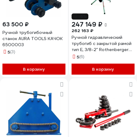
-6%
247 149 ₽
63 500 ₽
262 163 ₽
Ручной трубогибочный
Ручной гидравлический
станок AURA TOOLS КАЧОК
трубогиб с закрытой рамой
6500003
тип Е, 3/8-2" Rothenberger
5
(3)
ROBULL 57961X
5
(6)
В корзину
В корзину