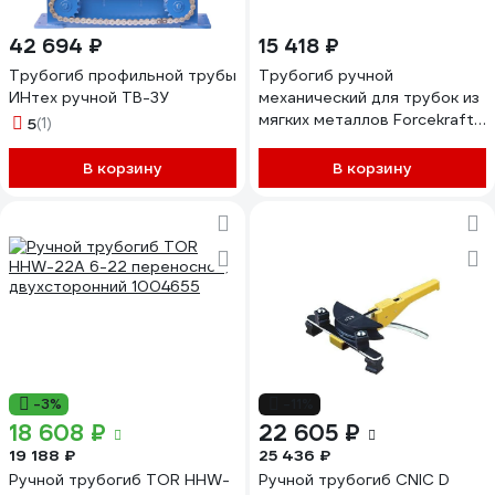
42 694 ₽
15 418 ₽
Трубогиб профильной трубы
Трубогиб ручной
ИНтех ручной ТВ-3У
механический для трубок из
мягких металлов Forcekraft,
5
(1)
FK-W22A, 27814 FK-
W22A(27814)
В корзину
В корзину
-3%
-11%
18 608 ₽
22 605 ₽
19 188 ₽
25 436 ₽
Ручной трубогиб TOR HHW-
Ручной трубогиб CNIC D