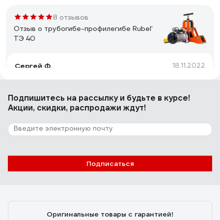
8 отзывов
Отзыв о трубогибе-профилегибе Rubel'
ТЭ 40
Сергей Ф.
18.11.2022
Отличная простая вещь
Подпишитесь
на рассылку
и будьте в курсе!
Акции, скидки, распродажи ждут!
2 отзыва
Отзыв о трубогибе Rothenberger Robull
ME
Анатолий
14.11.2025
Подписаться
Отличное приобретение для объекта. Экономит
время, силы и деньги в итоге. Простой, надежный и
качественный.
Оригинальные товары с гарантией!