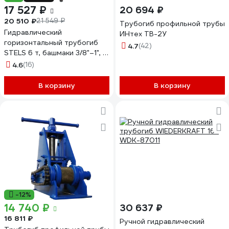
17 527 ₽
20 694 ₽
20 510 ₽
21 549 ₽
Трубогиб профильной трубы
Гидравлический
ИНтех ТВ-2У
горизонтальный трубогиб
4.7
(42)
STELS 6 т, башмаки 3/8"–1", в
металлическом кейсе 18146
4.6
(16)
В корзину
В корзину
-12%
14 740 ₽
30 637 ₽
16 811 ₽
Ручной гидравлический