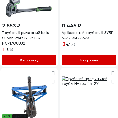
2 853 ₽
11 445 ₽
Трубогиб рычажный ballu
Арбалетный трубогиб ЗУБР
Super Stars ST-612A
6-22 мм 23523
НС-1706832
4.1
(7)
5
(6)
В корзину
В корзину
-5%
-19%