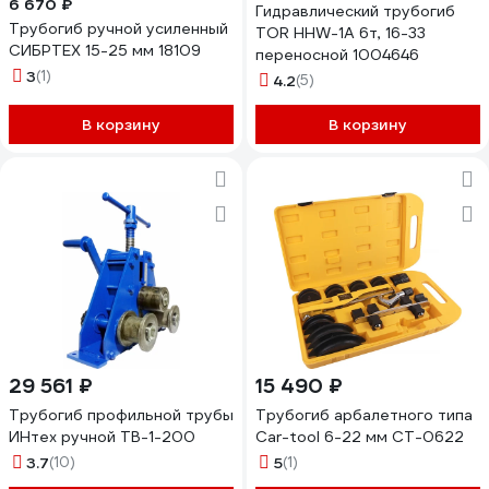
6 670 ₽
Гидравлический трубогиб
Трубогиб ручной усиленный
TOR HHW-1A 6т, 16-33
СИБРТЕХ 15-25 мм 18109
переносной 1004646
3
(1)
4.2
(5)
В корзину
В корзину
29 561 ₽
15 490 ₽
Трубогиб профильной трубы
Трубогиб арбалетного типа
ИНтех ручной ТВ-1-200
Car-tool 6-22 мм CT-0622
3.7
(10)
5
(1)