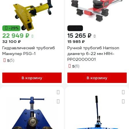
-29%
-5%
22 949 ₽
15 265 ₽
32 100 ₽
15 985 ₽
Гидравлический трубогиб
Ручной трубогиб Harrison
Манкупер PSG-1
диаметр 6-22 мм HRH-
PP02000001
5
(5)
5
(6)
В корзину
В корзину