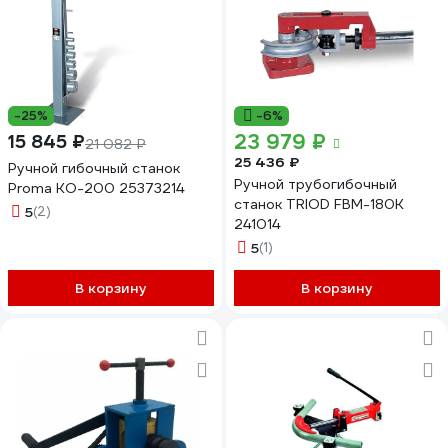
-25%
-6%
23 979 ₽
15 845 ₽
21 082 ₽
25 436 ₽
Ручной гибочный станок
Ручной трубогибочный
Proma KO-200 25373214
станок TRIOD FBM-180K
5
(2)
241014
5
(1)
В корзину
В корзину