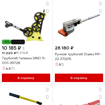
-6%
-13%
10 185 ₽
26 180 ₽
11 020 ₽
11 774 ₽
Ручной трубогиб Stalex MY-
Трубогиб Геликон DINO 11-
22 373215
001-39728
5
(1)
4.3
(7)
В корзину
В корзину