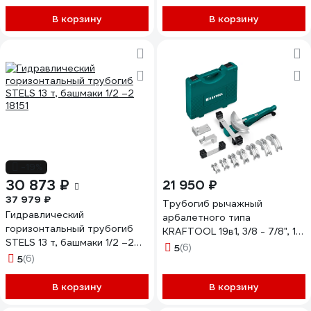
В корзину
В корзину
-19%
30 873 ₽
21 950 ₽
37 979 ₽
Трубогиб рычажный
Гидравлический
арбалетного типа
горизонтальный трубогиб
KRAFTOOL 19в1, 3/8 - 7/8", 10
STELS 13 т, башмаки 1/2 –2
- 22мм 23502-H9_z01
5
(6)
18151
5
(6)
В корзину
В корзину