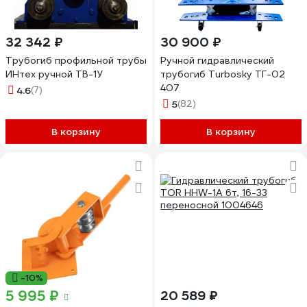
32 342 ₽
30 900 ₽
Трубогиб профильной трубы
Ручной гидравлический
ИНтех ручной ТВ-1У
трубогиб Turbosky ТГ-02
407
4.6
(7)
5
(82)
В корзину
В корзину
-10%
5 995 ₽
20 589 ₽