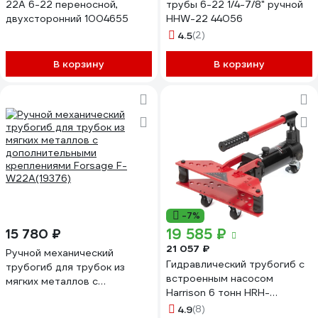
22A 6-22 переносной,
трубы 6-22 1/4-7/8" ручной
двухсторонний 1004655
HHW-22 44056
4.5
(2)
В корзину
В корзину
-7%
19 585 ₽
15 780 ₽
21 057 ₽
Ручной механический
Гидравлический трубогиб с
трубогиб для трубок из
встроенным насосом
мягких металлов с
Harrison 6 тонн HRH-
дополнительными
PP02060331
креплениями Forsage F-
4.9
(8)