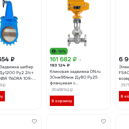
-16%
654 ₽
161 682 ₽
6 
193 124 ₽
Задвижка шибер
Элек
Клиновая задвижка DN.ru
 Ду1200 Ру2 2/ст
FSA0
30нж964нж Ду80 Ру25
 NBR 1140RA 109-
возв
фланцевая с
прот
9
397
электроприводом MT-200
35468142
с 2-
220В D040-04764
пере
ну
В к
В корзину