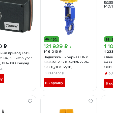
-16%
-
0 ₽
121 929 ₽
1 1
146 013 ₽
1 23
ный привод ESBE
Задвижка шиберная DN.ru
Элек
15 Нм, 90-355 угол
GGG40-SS304-NBR-2W-
четв
, 60-390 секунд
ISO Ду100 Ру16,
ЭПВП
55 05 00
4
электропривод MT-100
возв
18837372
5
(1
220В D040-02573
F10/
ну
В корзину
В к