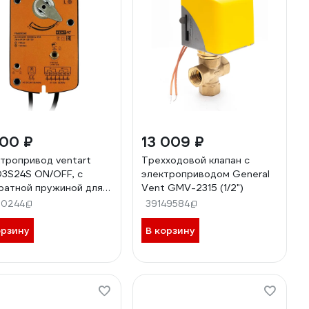
900 ₽
13 009 ₽
тропривод ventart
Трехходовой клапан с
3S24S ON/OFF, с
электроприводом General
ратной пружиной для
Vent GMV-2315 (1/2")
ивопожарных клапанов
10244
39149584
я дополнительными
кл. 4687203905767
орзину
В корзину