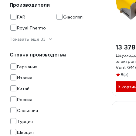
Производители
FAR
Giacomini
Royal Thermo
Показать еще 33
13 378
Страна производства
Двухходо
электроп
Германия
Vent GMV
5
(5)
Италия
В корзи
Китай
Россия
Словения
Турция
Швеция