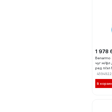
1 978 
Benarmo 
чуг м/фл
ред п/эл
2073
4594922
В корзи