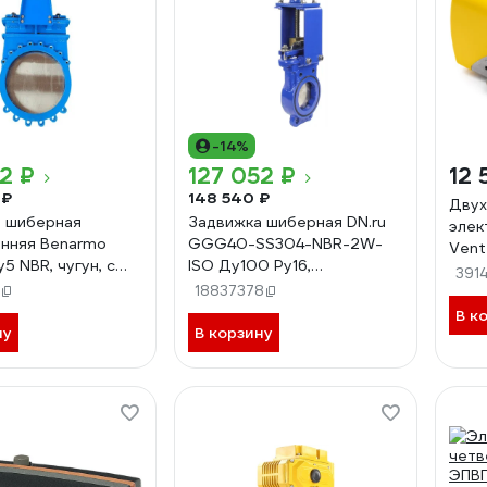
-14%
2 ₽
127 052 ₽
12 
 ₽
148 540 ₽
Двух
 шиберная
Задвижка шиберная DN.ru
элек
нняя Benarmo
GGG40-SS304-NBR-2W-
Vent
5 NBR, чугун, с
ISO Ду100 Ру16,
391
ом под
электропривод MT-100
18837378
ривод,
380В D040-02572
В к
цевое
ну
В корзину
нение 109-0275