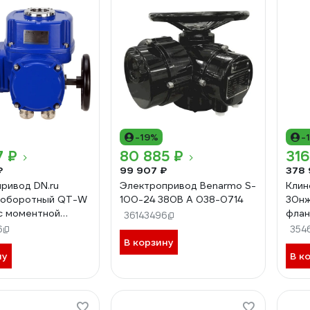
-19%
-
7 ₽
80 885 ₽
316
₽
99 907 ₽
378 
ривод DN.ru
Электропривод Benarmo S-
Клин
ьоборотный QT-W
100-24 380В А 038-0714
30нж
с моментной
флан
36143496
 штурвалом, 380В
элек
6
354
0730
380
В корзину
ну
В к