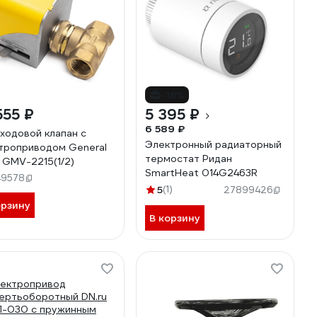
-18%
555 ₽
5 395 ₽
6 589 ₽
ходовой клапан с
Электронный радиаторный
троприводом General
термостат Ридан
 GMV-2215(1/2)
SmartHeat 014G2463R
49578
5
(1)
27899426
орзину
В корзину