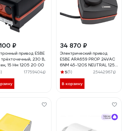
100 ₽
34 870 ₽
тронный привод ESBE
Электрический привод
 трёхточечный, 230 В,
ESBE ARA659 PROP 24VAC
сек, 15 Нм 1205 20 00
6NM 45-120S NEUTRAL 1252
02 22
5)
5
(5)
17759404
25442967
орзину
В корзину