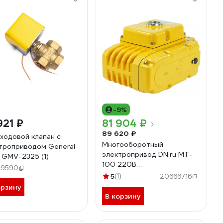
-9%
921 ₽
81 904 ₽
89 620 ₽
ходовой клапан с
Многооборотный
троприводом General
электропривод DN.ru MT-
 GMV-2325 (1)
100 220В
49590
общепромышленного
5
(1)
20666716
исполнения D300-00354
орзину
В корзину