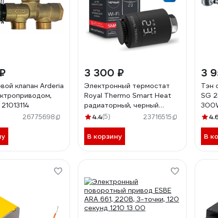
 ₽
3 300 ₽
3 9
вой клапан Arderia
Электронный термостат
Тэн 
лектроприводом,
Royal Thermo Smart Heat
SG 2
21013114
радиаторный, черный
300
НС-1402610
SGT
4.4
(5)
4.
26775698
23716515
ну
В корзину
В к