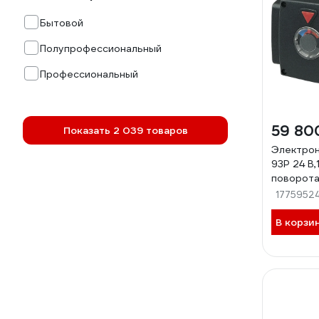
Бытовой
Полупрофессиональный
Профессиональный
59 80
Показать 2 039 товаров
Электрон
93P 24 В,
поворота
0-10В 12
1775952
В корзи