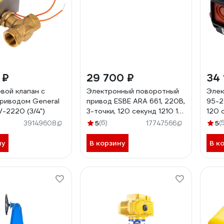
 ₽
29 700 ₽
34 
вой клапан с
Электронный поворотный
Элек
риводом General
привод ESBE ARA 661, 220B,
95-2
-2220 (3/4")
3-точки, 120 секунд 1210 13
120 
00
5
(6)
5
(
39149608
17747566
ну
В корзину
В к