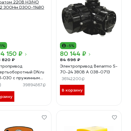
11%
-5%
04 150 ₽
80 144 ₽
3 820 ₽
84 696 ₽
тропривод
Электропривод Benarmo S-
ертьоборотный DN.ru
70-24 380В А 038-0713
-030 с пружинным
36142200
ратом 220В НЗ/НО
)
39894567
12 300Нм D300-11480
В корзину
орзину