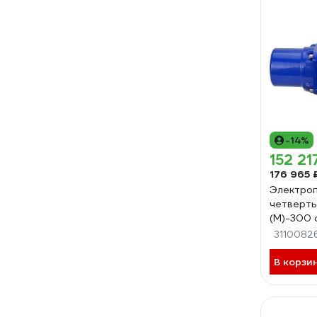
-14%
152 21
176 965 
Электроп
четверт
(M)-300 
муфтой и
3110082
D300-0
В корзи