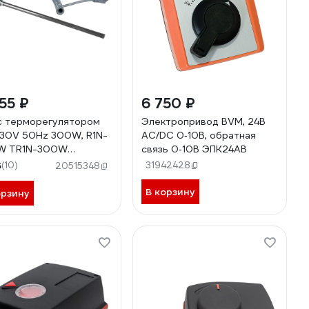
55 ₽
6 750 ₽
с терморегулятором
Электропривод BVM, 24В
30V 50Hz 300W, R1N-
AC/DC 0‐10В, обратная
W TR1N-300W
связь 0‐10В ЭПК24АВ
R1N-300W
6
(10)
31942428
20515348
В корзину
орзину