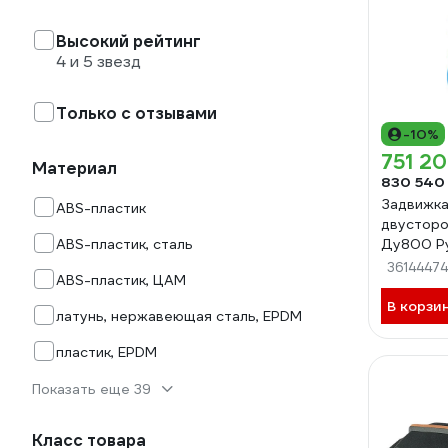
Высокий рейтинг
4 и 5 звезд
Только с отзывами
-10%
751 20
Материал
830 540
Задвижка
ABS-пластик
двусторо
ABS-пластик, сталь
Ду800 Ру
редуктор
36144474
ABS-пластик, ЦАМ
электроп
межфлан
В корзи
латунь, нержавеющая сталь, EPDM
присоеди
пластик, EPDM
Показать еще 39
Класс товара