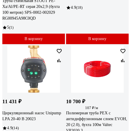
Труба стабильная STOUT PE-
Xa/Al/PE-RT серая 20х2,9 (бухта
4.9
(18)
100 метров) SPS-0002-002029
RG00945A98C0QD
5
(1)
В корзину
В корзину
11 431 ₽
10 700 ₽
107 ₽/м
Циркуляционный насос Unipump
Полимерная труба PEX c
LPA 20-40 В 20023
антидиффузионным слоем EVOH,
20 (2.0), бухта 100м Valtec
4.9
(14)
VP2020.3