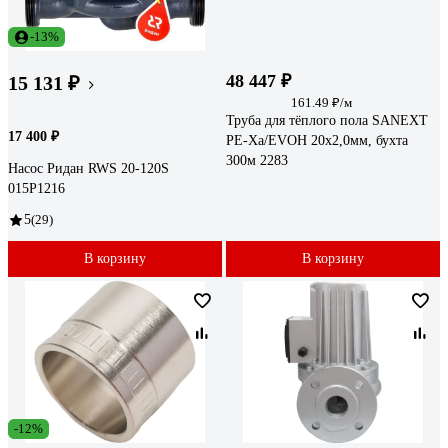
-13%
48 447 ₽
15 131 ₽
161.49 ₽/м
Труба для тёплого пола SANEXT
17 400 ₽
PE-Xa/EVOH 20х2,0мм, бухта
300м 2283
Насос Ридан RWS 20-120S
015P1216
5
(29)
В корзину
В корзину
-12%