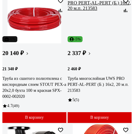
-6%
-5%
20 140 ₽
2 337 ₽
21 340 ₽
2 460 ₽
Труба из сшитого полиэтилена с
Труба многослойная UWS PRO
кислородным слоем STOUT PEX-a
PERT-AL-PERT (Б.) 16x2, 20 м.п.
20х2,0 бухта 100 м красная SPX-
213583
0002-002020
5
(5)
4.7
(49)
В корзину
В корзину