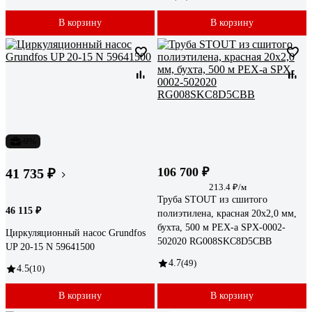
В корзину
В корзину
-9%
106 700 ₽
41 735 ₽
213.4 ₽/м
Труба STOUT из сшитого
46 115 ₽
полиэтилена, красная 20х2,0 мм,
бухта, 500 м PEX-a SPX-0002-
Циркуляционный насос Grundfos
502020 RG008SKC8D5CBB
UP 20-15 N 59641500
4.7
(49)
4.5
(10)
В корзину
В корзину