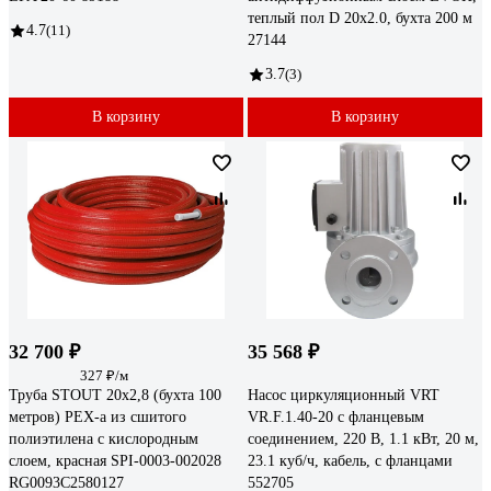
теплый пол D 20х2.0, бухта 200 м
4.7
(11)
27144
3.7
(3)
В корзину
В корзину
32 700 ₽
35 568 ₽
327 ₽/м
Труба STOUT 20х2,8 (бухта 100
Насос циркуляционный VRT
метров) PEX-a из сшитого
VR.F.1.40-20 с фланцевым
полиэтилена с кислородным
соединением, 220 В, 1.1 кВт, 20 м,
слоем, красная SPI-0003-002028
23.1 куб/ч, кабель, с фланцами
RG0093C2580127
552705