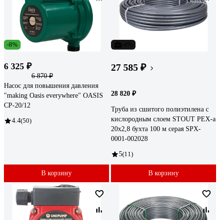
-8%
-4%
6 325 ₽
27 585 ₽
6 870 ₽
Насос для повышения давления
28 820 ₽
"making Оasis everywhere" OASIS
CP-20/12
Труба из сшитого полиэтилена с
кислородным слоем STOUT PEX-a
4.4
(50)
20х2,8 бухта 100 м серая SPX-
0001-002028
5
(11)
В корзину
В корзину