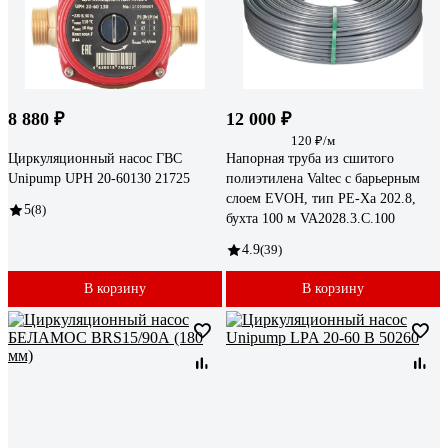
8 880 ₽
12 000 ₽
120 ₽/м
Циркуляционный насос ГВС
Напорная труба из сшитого
Unipump UPН 20-60130 21725
полиэтилена Valtec с барьерным
слоем EVOH, тип PE-Xa 202.8,
5
(8)
бухта 100 м VA2028.3.C.100
4.9
(39)
В корзину
В корзину