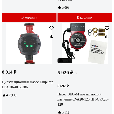
5
(69)
В корзину
В корзину
-12%
8 914 ₽
5 920 ₽
Циркуляционный насос Unipump
6 692 ₽
LPA 20-40 65286
Насос ЭКО-М повышающий
4.7
(11)
давление CVA20-120 НП-CVA20-
120
5
(11)