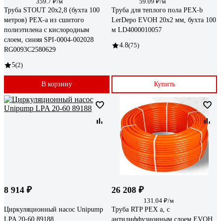
359.7 ₽/м
59.09 ₽/м
Труба STOUT 20х2,8 (бухта 100
Труба для теплого пола PEX-b
метров) PEX-a из сшитого
LerDepo EVOH 20x2 мм, бухта 100
полиэтилена с кислородным
м LD4000010057
слоем, синяя SPI-0004-002028
4.8
(75)
RG0093C2580629
5
(2)
В корзину
Купить
8 914 ₽
26 208 ₽
131.04 ₽/м
Циркуляционный насос Unipump
Труба RTP PEX а, с
LPA 20-60 89188
антидиффузионным слоем EVOH,