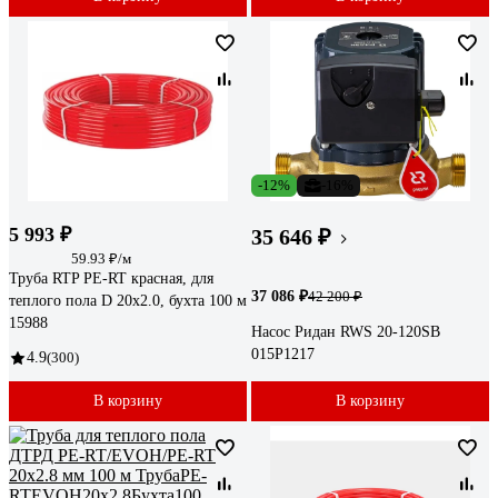
-12%
-16%
5 993 ₽
35 646 ₽
59.93 ₽/м
Труба RTP PE-RT красная, для
37 086 ₽
42 200 ₽
теплого пола D 20х2.0, бухта 100 м
15988
Насос Ридан RWS 20-120SB
015P1217
4.9
(300)
В корзину
В корзину