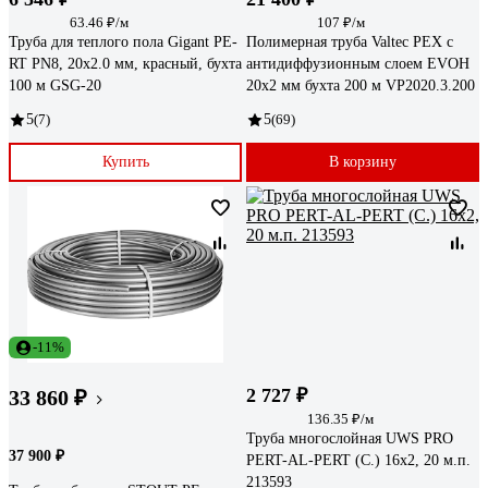
63.46 ₽/м
107 ₽/м
Труба для теплого пола Gigant PE-
Полимерная труба Valtec PEX c
RT PN8, 20x2.0 мм, красный, бухта
антидиффузионным слоем EVOH
100 м GSG-20
20х2 мм бухта 200 м VP2020.3.200
5
(7)
5
(69)
Купить
В корзину
-11%
2 727 ₽
33 860 ₽
136.35 ₽/м
Труба многослойная UWS PRO
37 900 ₽
PERT-AL-PERT (C.) 16x2, 20 м.п.
213593