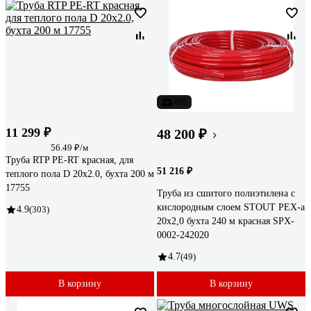
-6%
11 299 ₽
48 200 ₽
56.49 ₽/м
Труба RTP PE-RT красная, для
51 216 ₽
теплого пола D 20х2.0, бухта 200 м
17755
Труба из сшитого полиэтилена с
кислородным слоем STOUT PEX-a
4.9
(303)
20х2,0 бухта 240 м красная SPX-
0002-242020
4.7
(49)
В корзину
В корзину