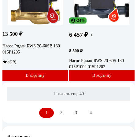
-24%
13 500 ₽
6 457 ₽
Насос Ридан RWS 20-60SB 130
8 500 ₽
015P1205
Насос Ридан RWS 20-60S 130
5
(29)
015P1002 015P1202
В корзину
В корзину
Показать еще 40
1
2
3
4
Часто ищут