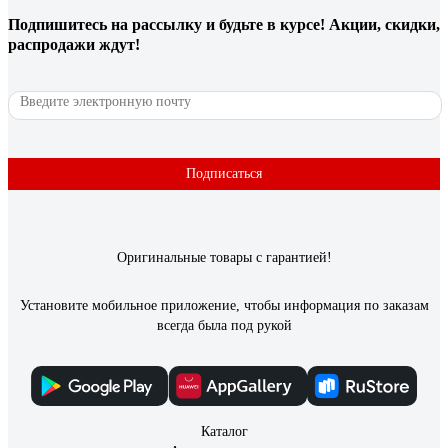
деревне,ибо полы холоднющие были. Делалось все неспеша
Подпишитесь
на рассылку
и будьте в курсе! Акции, скидки,
и своими руками, с пальником дел иметь не хотел и был
распродажи ждут!
выбран металлопластик 16мм. Через фитинги подключал
прямо к коллекторам теплого пола.При такой раскладке как
на фото 100 метровой бухты хватило на 70 кв.м. еще метров
15 осталось. Отличный металлопластик по соотношению
цена- качество.
Подписаться
72 отзыва
Отзыв о Gigant PP-R белая, армированная
стекловолокном SDR 6 (PN 25) 20x3.4 мм, 2 м
Оригинальные товары с гарантией!
Андрей С.
05.06.2024
Установите мобильное приложение, чтобы информация по заказам
всегда была под рукой
Труба стандартного качества
Каталог