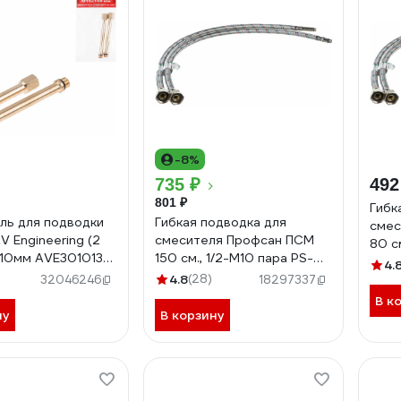
-8%
735 ₽
492
801 ₽
Гибк
ль для подводки
Гибкая подводка для
смес
AV Engineering (2
смесителя Профсан ПСМ
80 с
) 10мм AVE301013-1
150 см., 1/2-М10 пара PS-
FMF
4.
012290
FMF150
4.8
(28)
32046246
18297337
В к
ну
В корзину