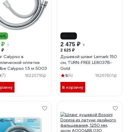
14%
-6%
 ₽
2 475 ₽
 ₽
2 625 ₽
г Calypso в
Душевой шланг Lemark 150
ллической оплетке
см, TURN-FREE LE8037B-
be Calypso 1.5 м 5003
Gold
9
(7)
5
(4)
16225716
18267601
орзину
В корзину