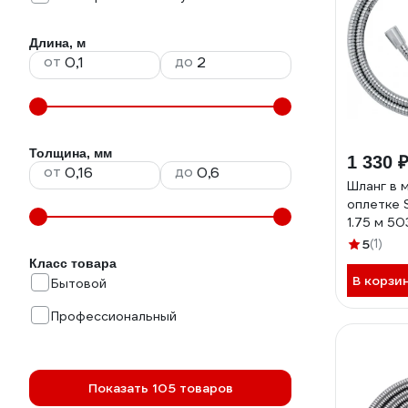
Длина, м
от
до
Толщина, мм
1 330 
от
до
Шланг в 
оплетке 
1.75 м 50
5
(1)
Класс товара
В корзи
Бытовой
Профессиональный
Показать 105 товаров