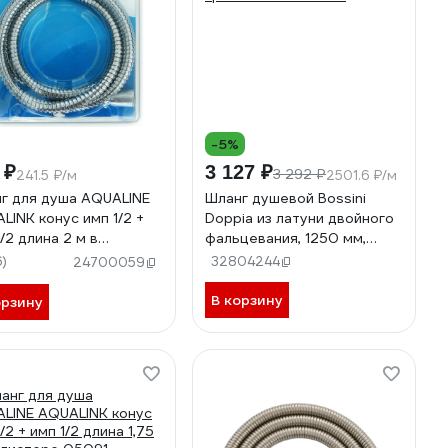
-5%
 ₽
3 127 ₽
3 292 ₽
241.5 ₽/м
2501.6 ₽/м
г для душа AQUALINE
Шланг душевой Bossini
LINK конус имп 1/2 +
Doppia из латуни двойного
/2 длина 2 м в
фальцевания, 1250 мм,
тере 05092
хром A00048B.030
6)
32804244
24700059
В корзину
орзину