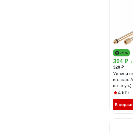
-5%
304 ₽
320 ₽
Удлините
вн.-нар. 
шт. в уп.
ЦГ-0247
4.1
(11)
В корзи