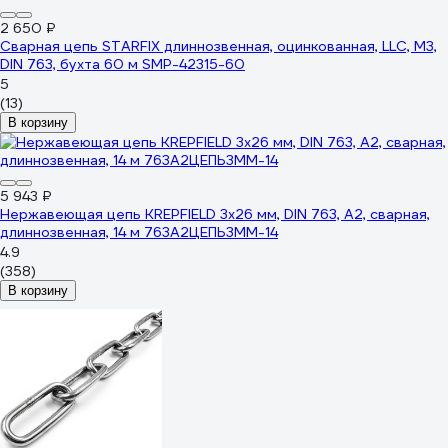
2 650 ₽
Сварная цепь STARFIX длиннозвенная, оцинкованная, LLC, М3,
DIN 763, бухта 60 м SMP-42315-60
5
(13)
В корзину
5 943 ₽
Нержавеющая цепь KREPFIELD 3x26 мм, DIN 763, А2, сварная,
длиннозвенная, 14 м 763А2ЦЕПЬ3ММ-14
4.9
(358)
В корзину