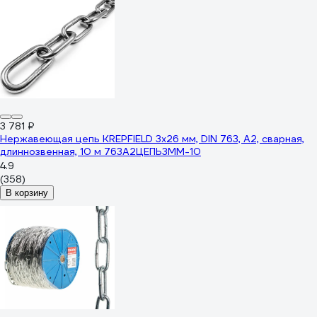
3 781 ₽
Нержавеющая цепь KREPFIELD 3x26 мм, DIN 763, А2, сварная,
длиннозвенная, 10 м 763А2ЦЕПЬ3ММ-10
4.9
(358)
В корзину