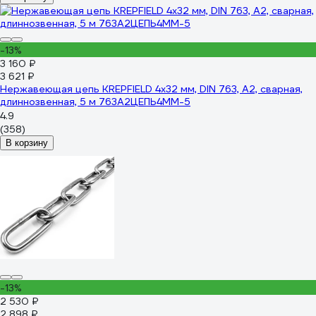
-13%
3 160 ₽
3 621 ₽
Нержавеющая цепь KREPFIELD 4x32 мм, DIN 763, А2, сварная,
длиннозвенная, 5 м 763А2ЦЕПЬ4ММ-5
4.9
(358)
В корзину
-13%
2 530 ₽
2 898 ₽