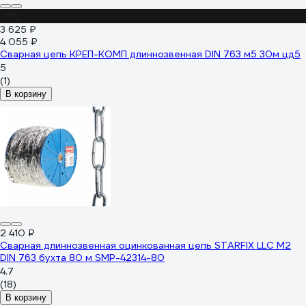
-11%
3 625 ₽
4 055 ₽
Сварная цепь КРЕП-КОМП длиннозвенная DIN 763 м5 30м цд5
5
(1)
В корзину
2 410 ₽
Сварная длиннозвенная оцинкованная цепь STARFIX LLC М2
DIN 763 бухта 80 м SMP-42314-80
4.7
(18)
В корзину