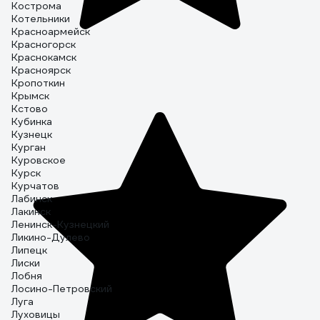
Кострома
Котельники
Красноармейск
Красногорск
Краснокамск
Красноярск
Кропоткин
Крымск
Кстово
Кубинка
Кузнецк
Курган
Куровское
Курск
Курчатов
Лабинск
Лакинск
Ленинск-Кузнецкий
Ликино-Дулево
Липецк
Лиски
Лобня
Лосино-Петровский
Луга
Луховицы