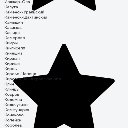
Йошкар-Ола
Калуга
Каменск-Уральский
Каменск-Шахтинский
Камышин
Касимов
Кашира
Кемерово
Кимры
Кингисепп
Кинешма
Киржач
Кириши
Киров
Кирово-Чепецк
Кировск Ленинградская обл.
Клин
Клинцы
Ковров
Коломна
Кольчугино
Коммунарка
Конаково
Копейск
Королёв