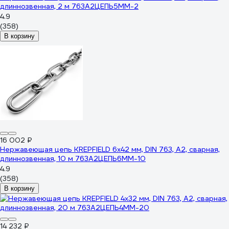
длиннозвенная, 2 м 763А2ЦЕПЬ5ММ-2
4.9
(358)
В корзину
16 002 ₽
Нержавеющая цепь KREPFIELD 6x42 мм, DIN 763, А2, сварная,
длиннозвенная, 10 м 763А2ЦЕПЬ6ММ-10
4.9
(358)
В корзину
14 232 ₽