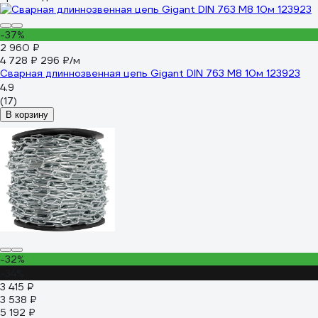
-37%
2 960 ₽
4 728 ₽
296 ₽/м
Сварная длиннозвенная цепь Gigant DIN 763 M8 10м 123923
4.9
(17)
В корзину
-32%
-34%
3 415 ₽
3 538 ₽
5 192 ₽