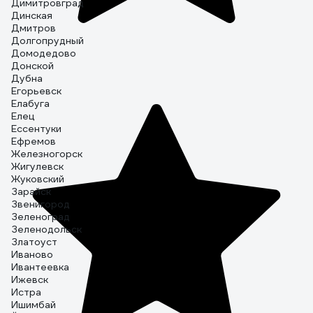
Димитровград
Динская
Дмитров
Долгопрудный
Домодедово
Донской
Дубна
Егорьевск
Елабуга
Елец
Ессентуки
Ефремов
Железногорск
Жигулевск
Жуковский
Зарайск
Звенигород
Зеленоград
Зеленодольск
Златоуст
Иваново
Ивантеевка
Ижевск
Истра
Ишимбай