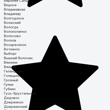
Верхняя Салда
Видное
Владикавказ
Владимир
Волгодонск
Волжский
Вологда
Волоколамск
Волосово
Волхов
Воскресенск
Воткинск
Выборг
Вышний Волочек
Вязники
Вязьма
Геленджик
Голицыно
Грозный
Грязи
Губкин
Гусь-Хрустальный
Дедовск
Дзержинск
Дзержинский