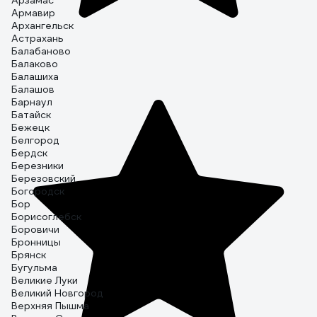
Арзамас
Армавир
Архангельск
Астрахань
Балабаново
Балаково
Балашиха
Балашов
Барнаул
Батайск
Бежецк
Белгород
Бердск
Березники
Березовский
Богородск
Бор
Борисоглебск
Боровичи
Бронницы
Брянск
Бугульма
Великие Луки
Великий Новгород
Верхняя Пышма