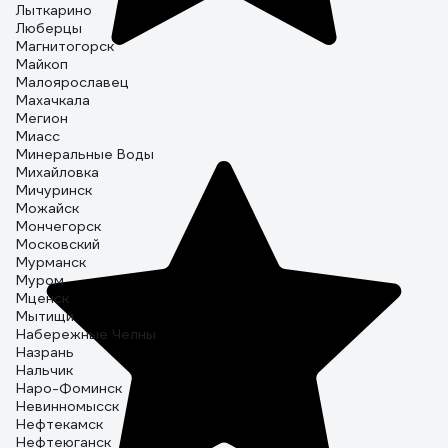
Лыткарино
Люберцы
Магнитогорск
Майкоп
Малоярославец
Махачкала
Мегион
Миасс
Минеральные Воды
Михайловка
Мичуринск
Можайск
Мончегорск
Московский
Мурманск
Муром
Мценск
Мытищи
Набережные Челны
Назрань
Нальчик
Наро-Фоминск
Невинномысск
Нефтекамск
Нефтеюганск