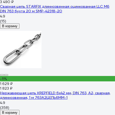
3 490 ₽
Сварная цепь STARFIX длиннозвенная оцинкованная LLC М6
DIN 763 бухта 20 м SMP-42318-20
4.9
(15)
В корзину
-11%
1 629 ₽
1 823 ₽
Нержавеющая цепь KREPFIELD 6x42 мм, DIN 763, А2, сварная,
длиннозвенная, 1 м 763А2ЦЕПЬ6ММ-1
4.9
(358)
В корзину