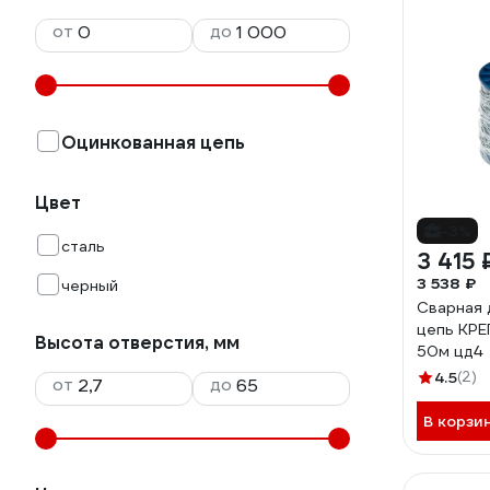
от
до
Оцинкованная цепь
Цвет
-3%
сталь
3 415 
3 538 ₽
черный
Сварная 
цепь КРЕ
Высота отверстия, мм
50м цд4
4.5
(2)
от
до
В корзи