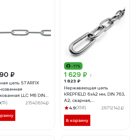
-11%
490 ₽
1 629 ₽
1 823 ₽
ная цепь STARFIX
Нержавеющая цепь
нозвенная
KREPFIELD 6x42 мм, DIN 763,
кованная LLC М6 DIN
А2, сварная,
бухта 20 м SMP-42318-
9
(15)
21540634
длиннозвенная, 1 м
4.9
(358)
26712142
763А2ЦЕПЬ6ММ-1
орзину
В корзину