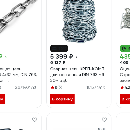
-12%
-
₽
5 399 ₽
43
6 137 ₽
465 
ющая цепь
Сварная цепь КРЕП-КОМП
Оцин
 4x32 мм, DIN 763,
длиннозвенная DIN 763 м6
Стро
ая,
30м цд6
звен
енная, 10 м
2616
)
5
(5)
4.
26714017
16157441
ПЬ4ММ-10
ну
В корзину
В к