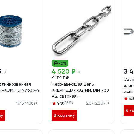
-5%
₽
4 520 ₽
3 
4 747 ₽
Свар
длиннозвенная
Нержавеющая цепь
длин
П-КОМП DIN763 м4
KREPFIELD 4x32 мм, DIN 763,
оцин
А2, сварная,
763 
4.
длиннозвенная, 6 м
4.9
(358)
20
16157438
26712297
763А2ЦЕПЬ4ММ-6
В к
ну
В корзину