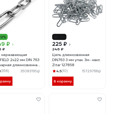
22%
-9%
49 ₽
225 ₽
6 ₽
246 ₽
ь нержавеющая
Цепь длиннозвенная
FIELD 2x22 мм DIN 763
DIN763 3 мм упак. 3м- накл.
варная длиннозвенная
Zitar 127858
етров
9
(358)
4.5
(10)
35083195
15729766
А2ЦЕПЬ2ММ-10
орзину
В корзину