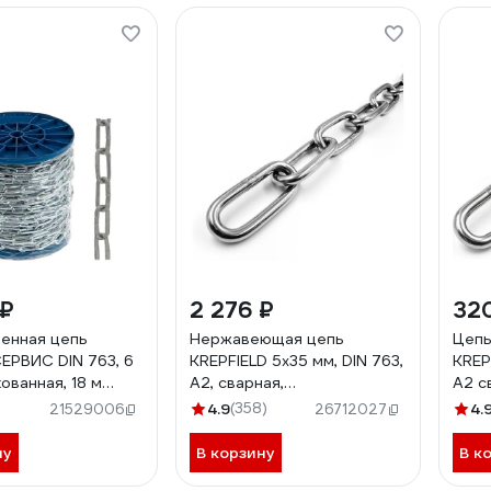
 ₽
2 276 ₽
32
енная цепь
Нержавеющая цепь
Цеп
РВИС DIN 763, 6
KREPFIELD 5x35 мм, DIN 763,
KREP
ованная, 18 м
А2, сварная,
А2 с
длиннозвенная, 2 м
1 ме
4.9
(358)
4.
21529006
26712027
763А2ЦЕПЬ5ММ-2
ну
В корзину
В к