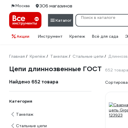
306 магазинов
Москва
Каталог
Акции
Инструмент
Крепеж
Всё для сада
Э
Главная
Крепёж
Такелаж
Стальные цепи
Длинноз
/
/
/
/
Цепи длиннозвенные ГОСТ
652 товар
Найдено 652 товара
Сортироват
Категория
Такелаж
Стальные цепи