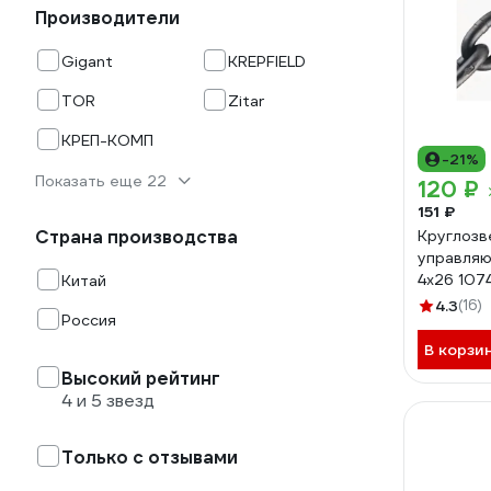
Производители
Gigant
KREPFIELD
TOR
Zitar
КРЕП-КОМП
-21%
Показать еще 22
120 ₽
151 ₽
Страна производства
Круглозв
управля
4x26 107
Китай
4.3
(16)
Россия
В корзи
Высокий рейтинг
4 и 5 звезд
Только с отзывами