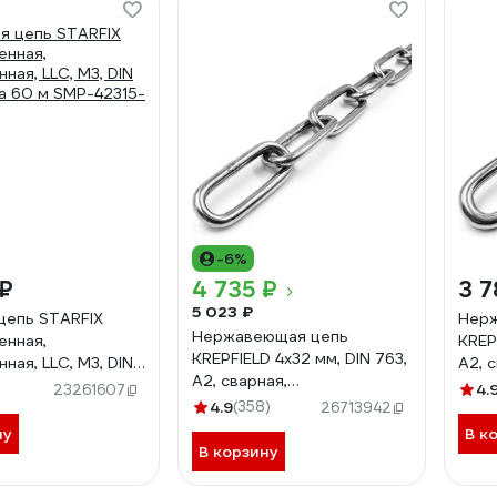
-6%
 ₽
4 735 ₽
3 7
5 023 ₽
цепь STARFIX
Нер
Нержавеющая цепь
енная,
KREP
KREPFIELD 4x32 мм, DIN 763,
ная, LLC, М3, DIN
А2, 
А2, сварная,
та 60 м SMP-42315-
длин
4.
23261607
длиннозвенная, 7 м
4.9
(358)
763
26713942
763А2ЦЕПЬ4ММ-7
ну
В к
В корзину