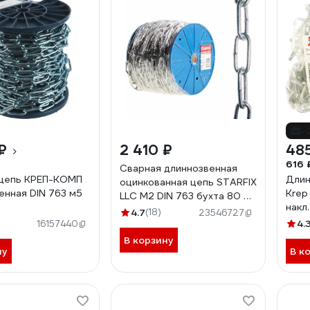
-
₽
2 410 ₽
48
616 
Сварная длиннозвенная
 цепь КРЕП-КОМП
Длин
оцинкованная цепь STARFIX
енная DIN 763 м5
Krep
LLC М2 DIN 763 бухта 80 м
накл.
SMP-42314-80
4.7
(18)
23546727
4.
16157440
В корзину
ну
В к