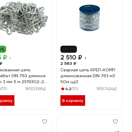
6%
-3%
5 ₽
2 510 ₽
₽
2 583 ₽
кованная цепь
Сварная цепь КРЕП-КОМП
йбат DIN 763 длинное
длиннозвенная DIN 763 м3
о 3 мм 5 м 2519302-2 /
50м цд3
20
2
(13)
4.2
(10)
16133398
16157434
орзину
В корзину