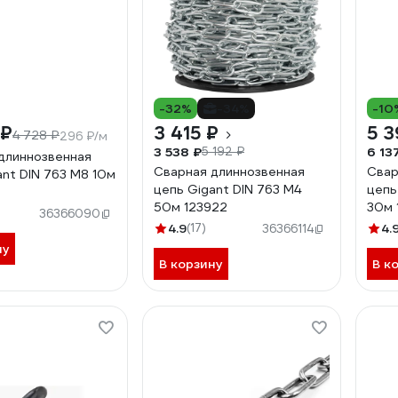
-32%
-34%
-10
 ₽
3 415 ₽
5 3
4 728 ₽
296 ₽/м
3 538 ₽
6 13
5 192 ₽
длиннозвенная
Сварная длиннозвенная
Свар
ant DIN 763 M8 10м
цепь Gigant DIN 763 M4
цепь
50м 123922
30м 
36366090
4.9
(17)
4.
36366114
ну
В корзину
В к