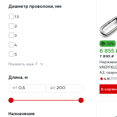
Диаметр проволоки, мм
1.5
2
3
-13%
4
6 855 
5
7 895 ₽
Нержаве
Показать еще 7
KREPFIELD
А2, сварн
Длина, м
длиннозв
4.9
(358
763А2ЦЕ
от
до
В корзи
Назначение