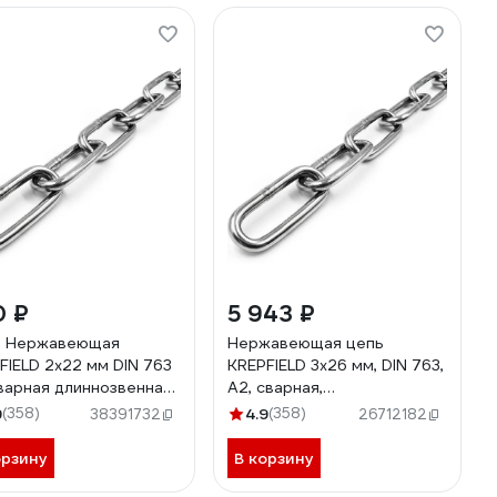
0 ₽
5 943 ₽
ь Нержавеющая
Нержавеющая цепь
FIELD 2x22 мм DIN 763
KREPFIELD 3x26 мм, DIN 763,
варная длиннозвенная
А2, сварная,
тр 763А2ЦЕПЬ2ММ-1
длиннозвенная, 14 м
9
(358)
4.9
(358)
38391732
26712182
763А2ЦЕПЬ3ММ-14
орзину
В корзину