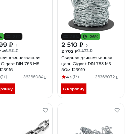
%
-21%
-28%
-26%
99 ₽
2 510 ₽
7 ₽
2 762 ₽
6 811 ₽
3 477 ₽
ная длиннозвенная
Сварная длиннозвенная
 Gigant DIN 763 M6
цепь Gigant DIN 763 M3
123916
50м 123919
9
(17)
4.9
(17)
36366084
36366072
орзину
В корзину