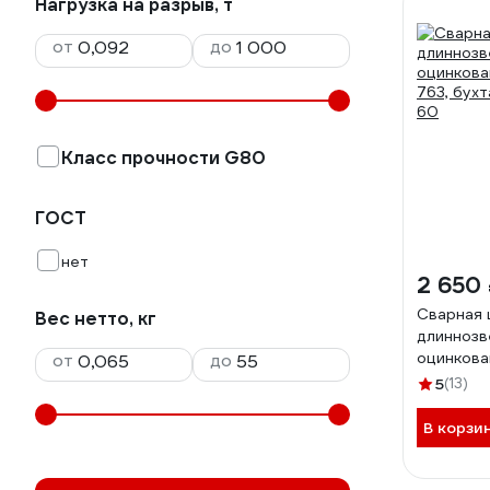
Нагрузка на разрыв, т
от
до
Класс прочности G80
ГОСТ
нет
2 650
Сварная 
Вес нетто, кг
длиннозв
оцинкован
от
до
763, бух
5
(13)
60
В корзи