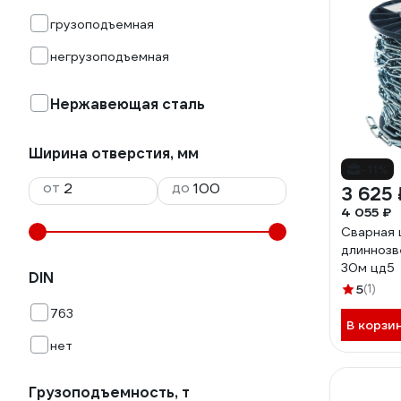
грузоподъемная
негрузоподъемная
Нержавеющая сталь
Ширина отверстия, мм
-11%
от
до
3 625 
4 055 ₽
Сварная
длиннозв
30м цд5
DIN
5
(1)
763
В корзи
нет
Грузоподъемность, т