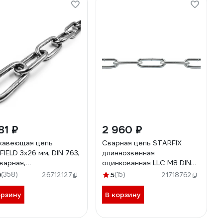
81 ₽
2 960 ₽
жавеющая цепь
Сварная цепь STARFIX
FIELD 3x26 мм, DIN 763,
длиннозвенная
сварная,
оцинкованная LLC М8 DIN
нозвенная, 10 м
763 бухта 10 м SMP-63689-
9
(358)
5
(15)
26712127
21718762
А2ЦЕПЬ3ММ-10
10
орзину
В корзину