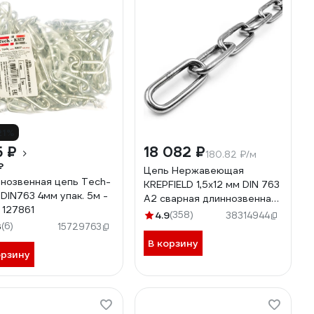
21%
5 ₽
18 082 ₽
180.82 ₽/м
₽
Цепь Нержавеющая
нозвенная цепь Tech-
KREPFIELD 1,5х12 мм DIN 763
 DIN763 4мм упак. 5м -
А2 сварная длиннозвенная
 127861
100 метров
4.9
(358)
38314944
3
(6)
763А2ЦЕПЬ1,5ММ-100
15729763
В корзину
орзину