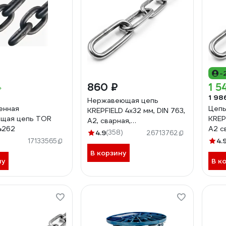
-
860 ₽
1 5
1 98
Нержавеющая цепь
енная
Цеп
KREPFIELD 4x32 мм, DIN 763,
ющая цепь TOR
KREP
А2, сварная,
4262
А2 с
длиннозвенная, 1 м
4.9
(358)
26713762
10 м
763А2ЦЕПЬ4ММ-1
4.
17133565
763
В корзину
ну
В к