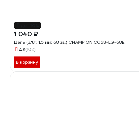
до -10%
1 040 ₽
Цепь (3/8"; 1.5 мм; 68 зв.) CHAMPION C058-LG-68E
4.9
(102)
В корзину