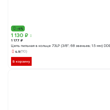
-4%
1 130 ₽
1 177 ₽
Цепь пильная в кольце 73LP (3/8"; 68 звеньев; 1.5 мм) D
4.9
(110)
В корзину