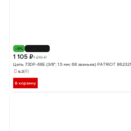
-9%
до -13%
1 105 ₽
1 219 ₽
Цепь 73DP-68E (3/8"; 1.5 мм; 68 звеньев) PATRIOT 86232
4.3
(8)
В корзину