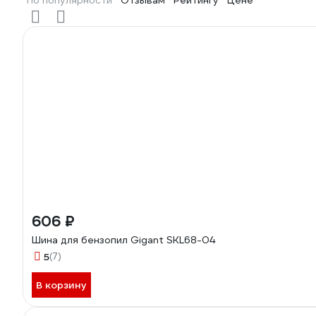
По популярности
Отзывам
Рейтингу
Цене
606 ₽
Шина для бензопил Gigant SKL68-04
5
(7)
В корзину