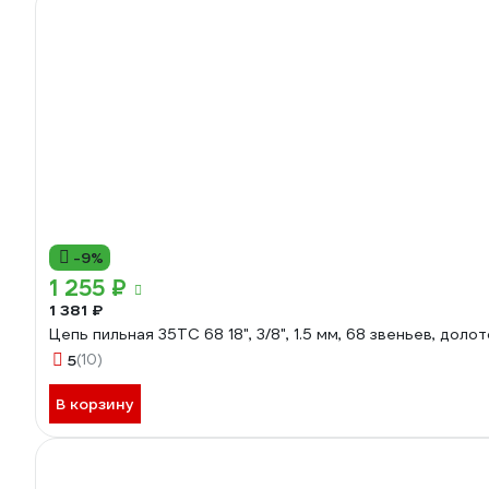
-9%
1 255 ₽
1 381 ₽
Цепь пильная 35TC 68 18", 3/8", 1.5 мм, 68 звеньев, до
5
(10)
В корзину