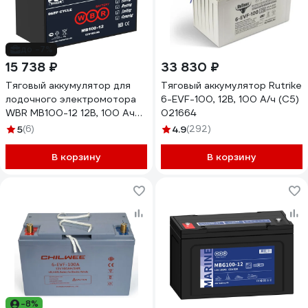
до -7%
15 738 ₽
33 830 ₽
Тяговый аккумулятор для
Тяговый аккумулятор Rutrike
лодочного электромотора
6-EVF-100, 12В, 100 А/ч (C5)
WBR MB100-12 12В, 100 Ач
021664
УТ-00000434
5
(6)
4.9
(292)
В корзину
В корзину
-8%