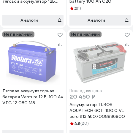
тяговой аккумулятор 12В
battery 100 Ah C20
LiFePO4 Powerboat 1280Вт
2
(1)
20А powerboat_100
Аналоги
Аналоги
Нет в наличии
Нет в наличии
Тяговая аккумуляторная
Последняя цена
20 450 ₽
батарея Ventura 12 В, 100 Ач
VTG 12 080 M8
Аккумулятор TUBOR
AQUATECH 6СТ-100.0 VL
euro B13 4607008886900
4.9
(20)