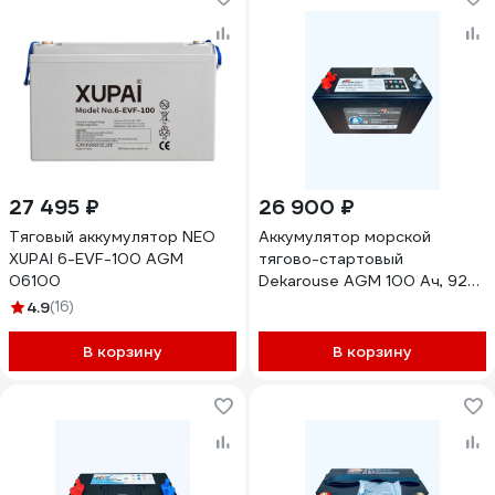
27 495 ₽
26 900 ₽
Тяговый аккумулятор NEO
Аккумулятор морской
XUPAI 6-EVF-100 AGM
тягово-стартовый
06100
Dekarouse AGM 100 Ач, 925
А, прямая полярность,
4.9
(16)
330x171x236 мм AGM31DTM
В корзину
В корзину