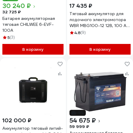
30 240 ₽
17 435 ₽
32 725 ₽
Тяговый аккумулятор для
Батарея аккумуляторная
лодочного электромотора
тяговая CHILWEE 6-EVF-
WBR MBG100-12 12В, 100 Ач
100A
УТ-00000440
4.8
(9)
5
(3)
В корзину
В корзину
-9%
54 675 ₽
102 000 ₽
59 999 ₽
Аккумулятор тяговый литий-