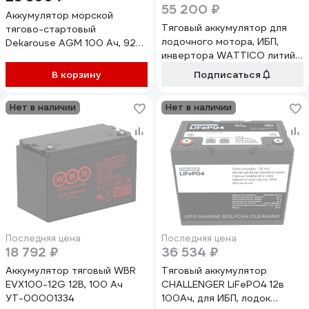
55 200 ₽
Аккумулятор морской
Тяговый аккумулятор для
тягово-стартовый
лодочного мотора, ИБП,
Dekarouse AGM 100 Ач, 925
инвертора WATTICO литий
А, прямая полярность,
железо фосфатный LiFePO4
330x171x236 мм 31M-825
В корзину
Подписаться
100Ач 12В противоударный
корпус Phantom_12
Нет в наличии
Нет в наличии
Последняя цена
Последняя цена
18 792 ₽
36 534 ₽
Аккумулятор тяговый WBR
Тяговый аккумулятор
EVX100-12G 12В, 100 Ач
CHALLENGER LiFePO4 12в
УТ-00001334
100Ач, для ИБП, лодок