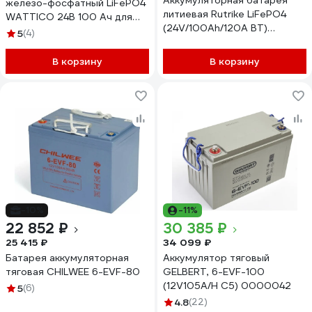
Аккумуляторная батарея
железо-фосфатный LiFePO4
литиевая Rutrike LiFePO4
WATTICO 24В 100 Ач для
(24V/100Ah/120A BT)
лодочного мотора ИБП
5
(4)
026501
инвертора противоударный
корпус Phantom_24
В корзину
В корзину
-10%
-11%
22 852 ₽
30 385 ₽
25 415 ₽
34 099 ₽
Батарея аккумуляторная
Аккумулятор тяговый
тяговая CHILWEE 6-EVF-80
GELBERT, 6-EVF-100
(12V105A/H C5) 0000042
5
(6)
4.8
(22)