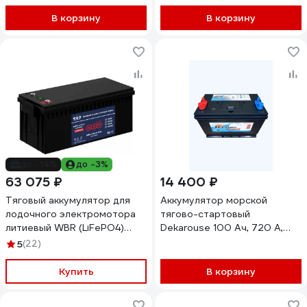
В корзину
В корзину
до -14%
до -3%
63 075 ₽
14 400 ₽
Тяговый аккумулятор для
Аккумулятор морской
лодочного электромотора
тягово-стартовый
литиевый WBR (LiFePO4)
Dekarouse 100 Ач, 720 А,
MBLi24V 100 WBR
прямая полярность,
5
(22)
УТ-00001320
305x171x236 мм DC27
Купить
В корзину