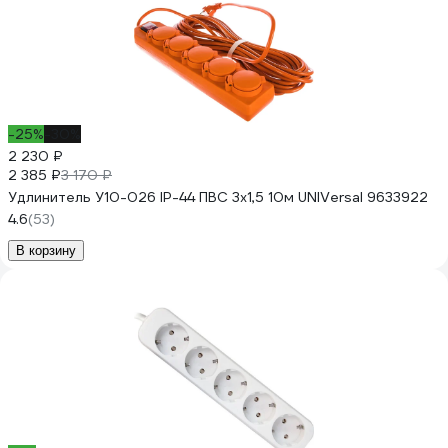
-25%
-30%
2 230 ₽
2 385 ₽
3 170 ₽
Удлинитель У10-026 IP-44 ПВС 3x1,5 10м UNIVersal 9633922
4.6
(53)
В корзину