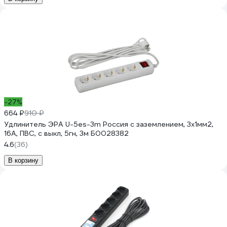
-27%
664 ₽
910 ₽
Удлинитель ЭРА U-5es-3m Россия с заземлением, 3x1мм2,
16A, ПВС, с выкл, 5гн, 3м Б0028382
4.6
(36)
В корзину