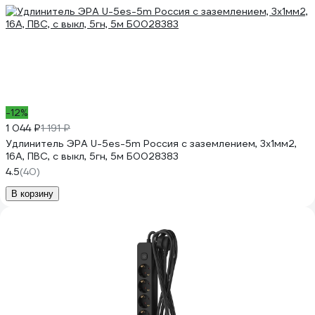
-12%
1 044 ₽
1 191 ₽
Удлинитель ЭРА U-5es-5m Россия с заземлением, 3x1мм2,
16A, ПВС, с выкл, 5гн, 5м Б0028383
4.5
(40)
В корзину