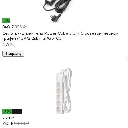
-5%
840 ₽
885 ₽
Фильтр-удлинитель Power Cube 3,0 м 5 розеток (черный
графит) 10А/2,2кВт, SPG5-С3
4.7
(24)
В корзину
-32%
-33%
729 ₽
745 ₽
1 090 ₽