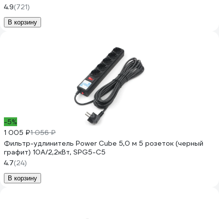
4.9
(721)
В корзину
-5%
1 005 ₽
1 056 ₽
Фильтр-удлинитель Power Cube 5,0 м 5 розеток (черный
графит) 10А/2,2кВт, SPG5-С5
4.7
(24)
В корзину