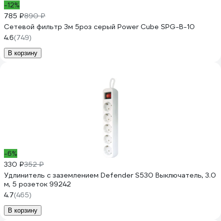
-12%
785 ₽
890 ₽
Сетевой фильтр 3м 5роз серый Power Cube SPG-B-10
4.6
(749)
В корзину
-6%
330 ₽
352 ₽
Удлинитель с заземлением Defender S530 Выключатель, 3.0
м, 5 розеток 99242
4.7
(465)
В корзину