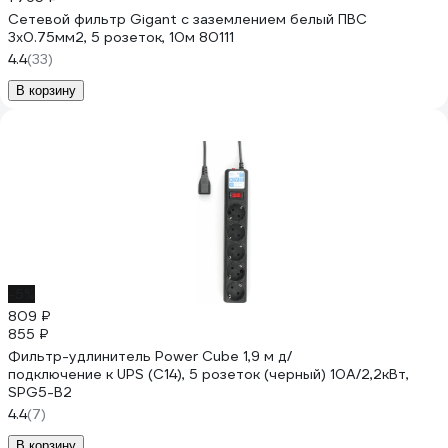
Сетевой фильтр Gigant с заземлением белый ПВС
3x0.75мм2, 5 розеток, 10м 80111
4.4
(33)
В корзину
-5%
809 ₽
855 ₽
Фильтр-удлинитель Power Cube 1,9 м д/
подключение к UPS (C14), 5 розеток (черный) 10А/2,2кВт,
SPG5-В2
4.4
(7)
В корзину