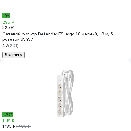
-9%
295 ₽
325 ₽
Сетевой фильтр Defender ES largo 1.8 черный, 1,8 м, 5
розеток 99497
4.7
(201)
В корзину
-20%
1 119 ₽
1 185 ₽
1 405 ₽