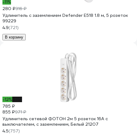
-11%
280 ₽
316 ₽
Удлинитель с заземлением Defender E518 1.8 м, 5 розеток
99229
4.9
(721)
В корзину
-12%
-19%
785 ₽
855 ₽
971 ₽
Удлинитель сетевой ФОТОН 2м 5 розеток 16А с
выключателем, с заземлением, Белый 21207
4.5
(757)