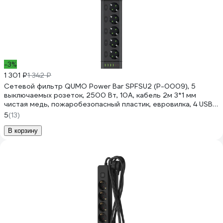
-3%
1 301 ₽
1 342 ₽
Сетевой фильтр QUMO Power Bar SPFSU2 (P-0009), 5
выключаемых розеток, 2500 Вт, 10A, кабель 2м 3*1 мм
чистая медь, пожаробезопасный пластик, евровилка, 4 USB-
A и 2 Type-C порт 2,4A суммарно (цвет черный) 51561
5
(13)
В корзину