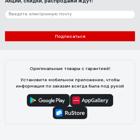
Акции, скидки, распродажи ждут!
13 отзывов
Отзыв о ADA Titan 600
Гончаров *Сергей Викторович
05.08.2016
Подписаться
- Очень точный; - чрезвычайно ткрепкий; - идеально
профрезерован; - желобки на верхней и нижней
поверхности для работы с трубами; - на концах
резиновые вставки, защищающие от последствий
Оригинальные товары с гарантией!
падения...
Установите мобильное приложение, чтобы
информация по заказам всегда была под рукой