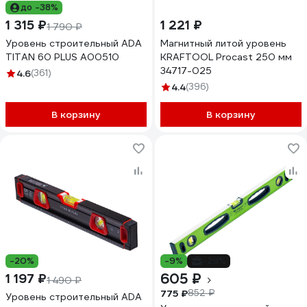
до -38%
1 315 ₽
1 221 ₽
1 790 ₽
Уровень строительный ADA
Магнитный литой уровень
TITAN 60 PLUS А00510
KRAFTOOL Procast 250 мм
34717-025
4.6
(361)
4.4
(396)
В корзину
В корзину
-20%
-9%
-29%
605 ₽
1 197 ₽
1 490 ₽
775 ₽
852 ₽
Уровень строительный ADA