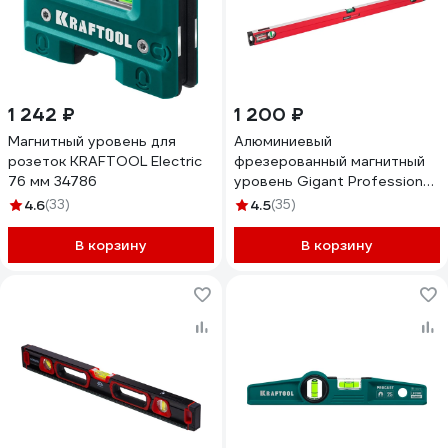
1 242 ₽
1 200 ₽
Магнитный уровень для
Алюминиевый
розеток KRAFTOOL Electric
фрезерованный магнитный
76 мм 34786
уровень Gigant Professional
1000 мм 3 глазка GPGW-
4.6
(33)
4.5
(35)
100-1
В корзину
В корзину