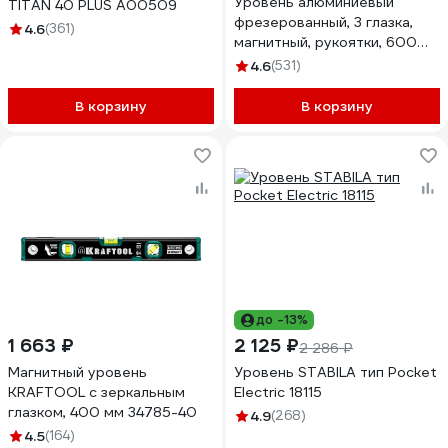
Уровень алюминиевый
TITAN 40 PLUS А00509
фрезерованный, 3 глазка,
4.6
(361)
магнитный, рукоятки, 600
мм СИБРТЕХ УСМ-0,5-600
4.6
(531)
34114
В корзину
В корзину
до -13%
1 663 ₽
2 125 ₽
2 286 ₽
Магнитный уровень
Уровень STABILA тип Pocket
KRAFTOOL с зеркальным
Electric 18115
глазком, 400 мм 34785-40
4.9
(268)
4.5
(164)