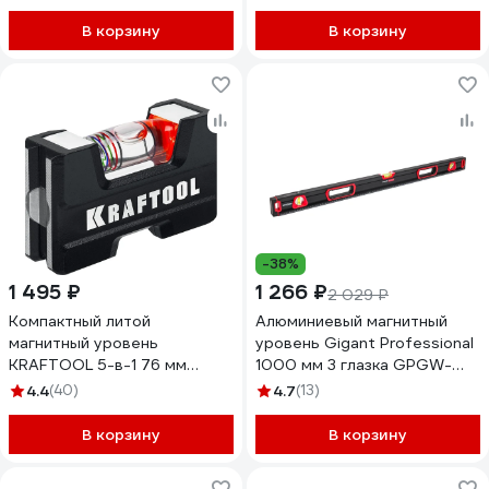
В корзину
В корзину
-38%
1 495 ₽
1 266 ₽
2 029 ₽
Компактный литой
Алюминиевый магнитный
магнитный уровень
уровень Gigant Professional
KRAFTOOL 5-в-1 76 мм
1000 мм 3 глазка GPGW-
34787
100-2
4.4
(40)
4.7
(13)
В корзину
В корзину