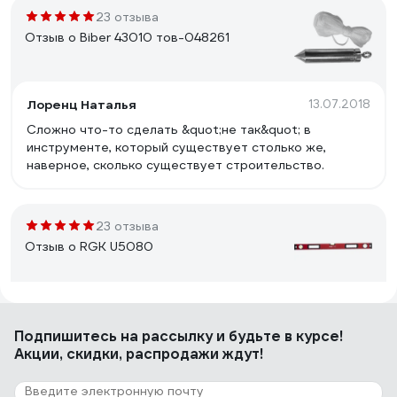
23 отзыва
Отзыв о Biber 43010 тов-048261
Лоренц Наталья
13.07.2018
Сложно что-то сделать &quot;не так&quot; в
инструменте, который существует столько же,
наверное, сколько существует строительство.
23 отзыва
Отзыв о RGK U5080
Константин Л.
04.06.2019
Подпишитесь
на рассылку
и будьте в курсе!
Недорогой намагниченый уровень.
Акции, скидки, распродажи ждут!