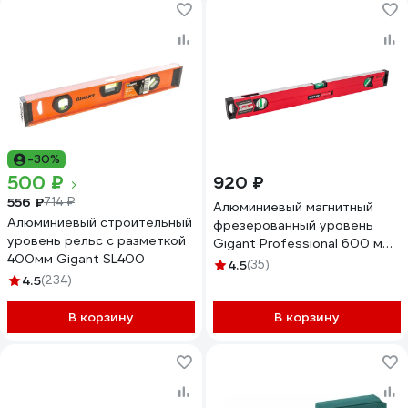
-30%
500 ₽
920 ₽
556 ₽
714 ₽
Алюминиевый магнитный
Алюминиевый строительный
фрезерованный уровень
уровень рельс с разметкой
Gigant Professional 600 мм
400мм Gigant SL400
3 глазка GPGW-60-1
4.5
(35)
4.5
(234)
В корзину
В корзину