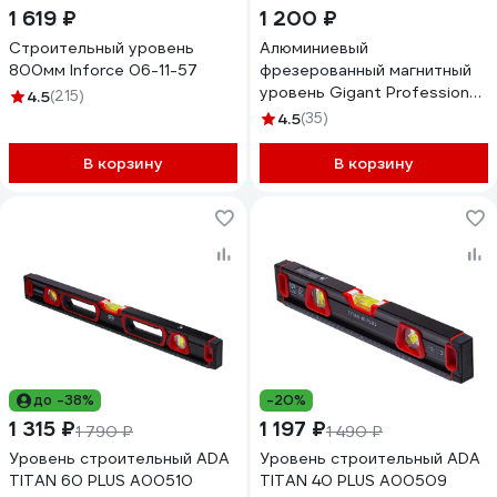
1 619 ₽
1 200 ₽
Строительный уровень
Алюминиевый
800мм Inforce 06-11-57
фрезерованный магнитный
уровень Gigant Professional
4.5
(215)
1000 мм 3 глазка GPGW-
4.5
(35)
100-1
В корзину
В корзину
до -38%
-20%
1 315 ₽
1 197 ₽
1 790 ₽
1 490 ₽
Уровень строительный ADA
Уровень строительный ADA
TITAN 60 PLUS А00510
TITAN 40 PLUS А00509