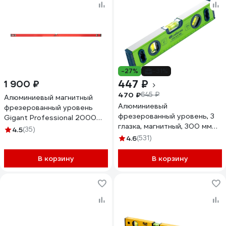
-27%
-31%
447 ₽
1 900 ₽
470 ₽
645 ₽
Алюминиевый магнитный
Алюминиевый
фрезерованный уровень
фрезерованный уровень, 3
Gigant Professional 2000
глазка, магнитный, 300 мм
мм 3 глазка GPGW-200-1
4.5
(35)
СИБРТЕХ УСМ-0,5-300 34111
4.6
(531)
В корзину
В корзину