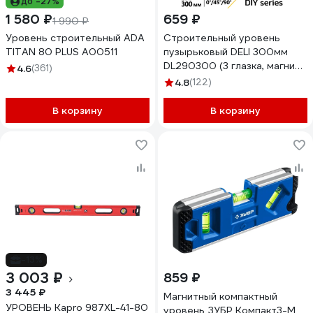
до -27%
1 580 ₽
659 ₽
1 990 ₽
Уровень строительный ADA
Строительный уровень
TITAN 80 PLUS А00511
пузырьковый DELI 300мм
DL290300 (3 глазка, магнит,
4.6
(361)
отверстия для подвеса)
4.8
(122)
98290
В корзину
В корзину
-13%
3 003 ₽
859 ₽
3 445 ₽
Магнитный компактный
УРОВЕНЬ Kapro 987XL-41-80
уровень ЗУБР Компакт3-М