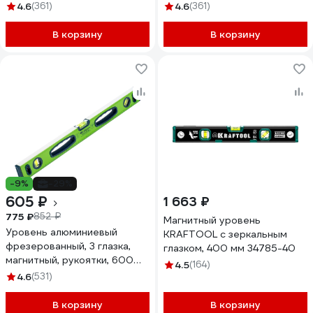
4.6
(361)
4.6
(361)
В корзину
В корзину
-9%
-29%
605 ₽
1 663 ₽
775 ₽
852 ₽
Магнитный уровень
Уровень алюминиевый
KRAFTOOL с зеркальным
фрезерованный, 3 глазка,
глазком, 400 мм 34785-40
магнитный, рукоятки, 600
4.5
(164)
мм СИБРТЕХ УСМ-0,5-600
4.6
(531)
34114
В корзину
В корзину