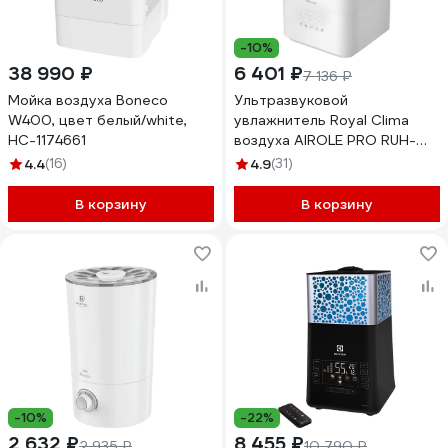
-10%
38 990 ₽
6 401 ₽
7 136 ₽
Мойка воздуха Boneco
Ультразвуковой
W400, цвет белый/white,
увлажнитель Royal Clima
НС-1174661
воздуха AIROLE PRO RUH-
ARP400/5.0E-WT
4.4
(16)
4.9
(31)
В корзину
В корзину
-10%
-22%
2 632 ₽
8 455 ₽
2 935 ₽
10 790 ₽