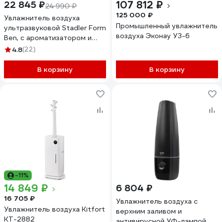
107 812 ₽
22 845 ₽
24 990 ₽
125 000 ₽
Увлажнитель воздуха
Промышленный увлажнитель
ультразвуковой Stadler Form
воздуха Эконау УЗ-6
Ben, с ароматизатором и
эффектом пламени, черный
4.8
(22)
B-002
В корзину
В корзину
-11%
14 849 ₽
6 804 ₽
16 705 ₽
Увлажнитель воздуха с
Увлажнитель воздуха Kitfort
верхним заливом и
КТ-2882
антивирусной УФ-лампой