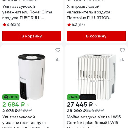
Ультразвуковой
Ультразвуковой
увлажнитель Royal Clima
увлажнитель воздуха
воздуха TUBE RUH-
Electrolux EHU-3710D
TB300/4.0M-WT
НС-1073571
4.9
(24)
4.2
(97)
В корзину
В корзину
-16%
-14%
-17%
2 684 ₽
27 445 ₽
2 975 ₽
28 290 ₽
3 190 ₽
32 990 ₽
Ультразвуковой
Мойка воздуха Venta LW15
увлажнитель воздуха
Comfort plus белый LW15