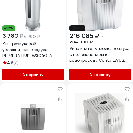
-12%
-8%
216 085 ₽
3 780 ₽
4 290 ₽
234 880 ₽
Ультразвуковой
Увлажнитель-мойка воздуха
увлажнитель воздуха
с подключением к
PRIMERA HUP-W3040-A
водопроводу Venta LW62
4.6
(7)
WiFi, белый LW62 WiFi weiss
В корзину
В корзину