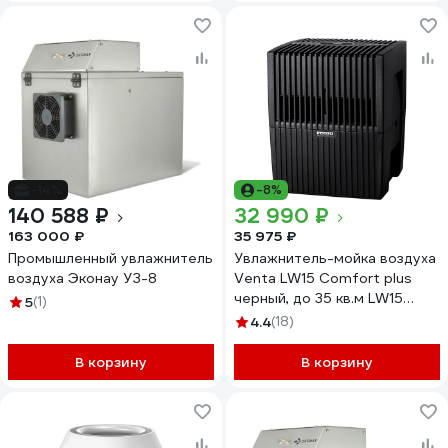
-14%
-8%
140 588 ₽
32 990 ₽
163 000 ₽
35 975 ₽
Промышленный увлажнитель
Увлажнитель-мойка воздуха
воздуха Эконау УЗ-8
Venta LW15 Comfort plus
черный, до 35 кв.м LW15
5
(1)
Comfort plus schwarz
4.4
(18)
В корзину
В корзину