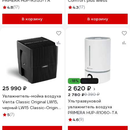
PRIMERA HUP-R3135-TA
Comfort plus wiess
4.8
(17)
4.3
(17)
В корзину
В корзину
-18%
-23%
2 620 ₽
25 990 ₽
2 780 ₽
3 390 ₽
Увлажнитель-мойка воздуха
Ультразвуковой
Venta Classic Original LW15,
увлажнитель воздуха
черный LW15 Classic-Original
PRIMERA HUP-R1060-TA
black
5
(7)
4.6
(9)