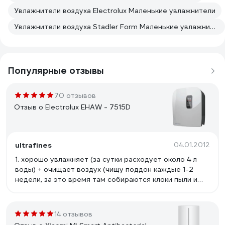
Увлажнители воздуха Electrolux Маленькие увлажнители
Увлажнители воздуха Stadler Form Маленькие увлажнители
Популярные отзывы
70 отзывов
Отзыв о Electrolux EHAW - 7515D
ultrafines
04.01.2012
1. хорошо увлажняет (за сутки расходует около 4 л
воды) + очищает воздух (чищу поддон каждые 1-2
недели, за это время там собираются клоки пыли и
что-то типа мелкого песка на дне); 2. отсутствие
сменных фильтров и расходников. Нужно только раз в
1-2 недели промывать поддон и примерно раз в
14 отзывов
месяц, после появления индикатора чистки на