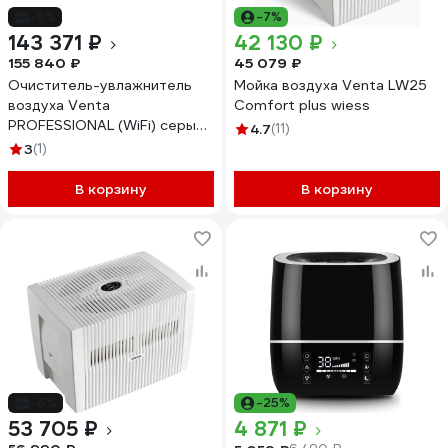
-8%
-7%
143 371 ₽
42 130 ₽
155 840 ₽
45 079 ₽
Очиститель-увлажнитель
Мойка воздуха Venta LW25
воздуха Venta
Comfort plus wiess
PROFESSIONAL (WiFi) серый,
4.7
(11)
70 кв.м., AH902
3
(1)
В корзину
В корзину
-6%
-25%
53 705 ₽
4 871 ₽