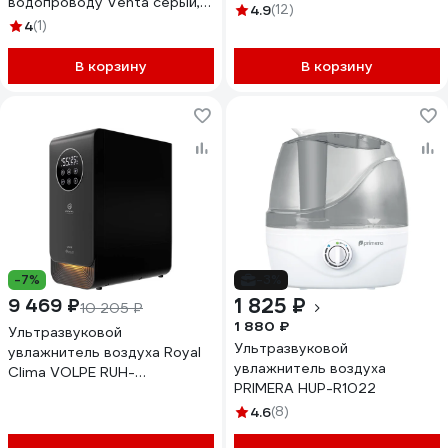
водопроводу Venta серый,
white
4.9
(12)
LW62 WiFi grau
4
(1)
В корзину
В корзину
-7%
-3%
1 825 ₽
9 469 ₽
10 205 ₽
1 880 ₽
Ультразвуковой
Ультразвуковой
увлажнитель воздуха Royal
увлажнитель воздуха
Clima VOLPE RUH-
PRIMERA HUP-R1022
VP500/6.5E-BL
4.6
(8)