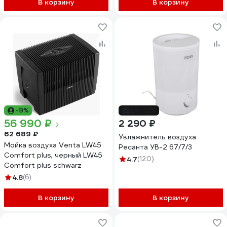
В корзину
В корзину
-9%
до -12%
56 990 ₽
2 290 ₽
62 689 ₽
Увлажнитель воздуха
Мойка воздуха Venta LW45
Ресанта УВ-2 67/7/3
Comfort plus, черный LW45
4.7
(120)
Comfort plus schwarz
4.8
(6)
В корзину
В корзину