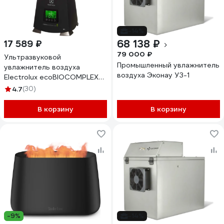
-14%
68 138 ₽
17 589 ₽
79 000 ₽
Ультразвуковой
Промышленный увлажнитель
увлажнитель воздуха
воздуха Эконау УЗ-1
Electrolux ecoBIOCOMPLEX
EHU-3910D YOGAhealthline
4.7
(30)
2.0 НС-1236330
В корзину
В корзину
-9%
-14%