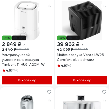
-11%
-14%
-4%
-9%
2 849 ₽
39 962 ₽
2 940 ₽
42 065 ₽
3 299 ₽
43 990 ₽
Ультразвуковой
Мойка воздуха Venta LW25
увлажнитель воздуха
Comfort plus schwarz
Timberk T-HU6-A20M-W
4.9
(14)
4.8
(124)
В корзину
В корзину