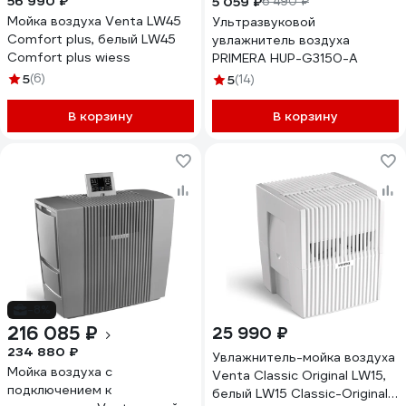
56 990 ₽
5 059 ₽
6 490 ₽
Мойка воздуха Venta LW45
Ультразвуковой
Comfort plus, белый LW45
увлажнитель воздуха
Comfort plus wiess
PRIMERA HUP-G3150-A
5
(6)
5
(14)
В корзину
В корзину
-8%
216 085 ₽
25 990 ₽
234 880 ₽
Увлажнитель-мойка воздуха
Мойка воздуха с
Venta Classic Original LW15,
подключением к
белый LW15 Classic-Original