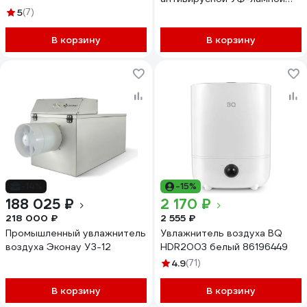
5
(7)
STINGRAY ST-HF503A
черный/черный хром 39740
В корзину
В корзину
-14%
-15%
188 025 ₽
2 170 ₽
218 000 ₽
2 555 ₽
Промышленный увлажнитель
Увлажнитель воздуха BQ
воздуха Эконау УЗ-12
HDR2003 белый 86196449
4.9
(71)
В корзину
В корзину