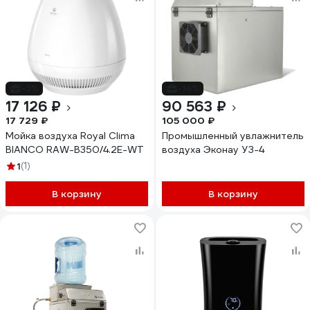
-3%
-14%
17 126 ₽
90 563 ₽
17 729 ₽
105 000 ₽
Мойка воздуха Royal Clima
Промышленный увлажнитель
BIANCO RAW-B350/4.2E-WT
воздуха Эконау УЗ-4
1
(1)
В корзину
В корзину