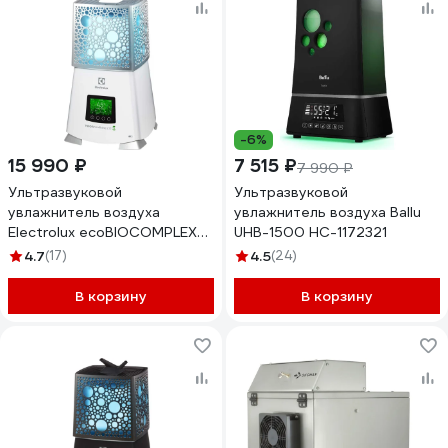
-6%
15 990 ₽
7 515 ₽
7 990 ₽
Ультразвуковой
Ультразвуковой
увлажнитель воздуха
увлажнитель воздуха Ballu
Electrolux ecoBIOCOMPLEX
UHB-1500 НС-1172321
EHU-3915D YOGAhealthline
4.7
(17)
4.5
(24)
2.0 НС-1236331
В корзину
В корзину