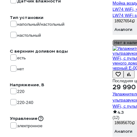
Датчик влажности
Мойка возд
LW74 WiFi, 
LW74 WiFi 
Тип установки
18927654
напольный/настольный
Аналоги
настольный
Нет в нали
С верхним доливом воды
есть
нет
Последняя ц
Напряжение, В
29 990
220
Увлажнител
ультразвуко
220-240
WiFi, с пул
4.3
умного дом
(12)
Управление
черный E-0
18695670
электронное
Аналоги