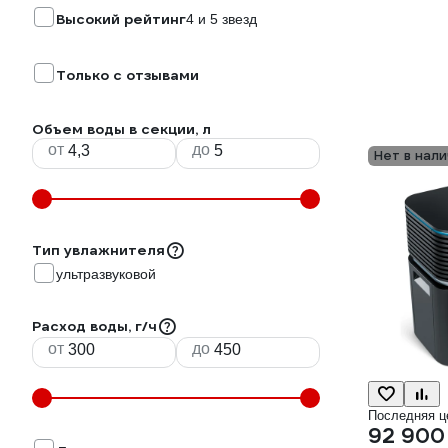
Высокий рейтинг
4 и 5 звезд
Только с отзывами
Объем воды в секции, л
от
до
Нет в нали
Тип увлажнителя
ультразвуковой
Расход воды, г/ч
от
до
Последняя ц
92 900