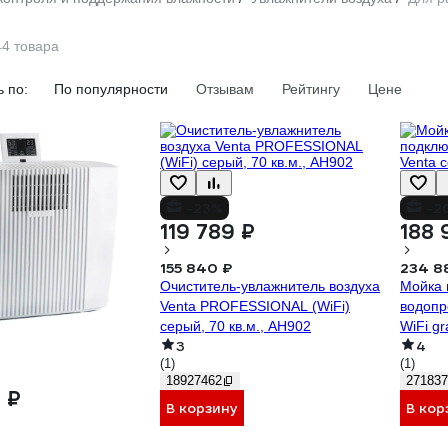
44 товара
 по:
По популярности
Отзывам
Рейтингу
Цене
-23%
-2
119 789 ₽
188 
155 840 ₽
234 8
Очиститель-увлажнитель воздуха
Мойка 
Venta PROFESSIONAL (WiFi)
водопр
серый, 70 кв.м., AH902
WiFi gr
3
4
(1)
(1)
18927462
271837
 ₽
В корзину
В кор