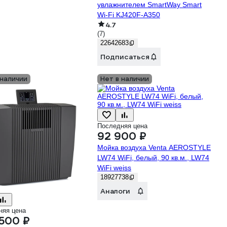
увлажнителем SmartWay Smart
Wi-Fi KJ420F-A350
4.7
(7)
22642683
Подписаться
 наличии
Нет в наличии
Последняя цена
92 900 ₽
Мойка воздуха Venta AEROSTYLE
LW74 WiFi, белый, 90 кв.м., LW74
WiFi weiss
18927738
Аналоги
няя цена
500 ₽