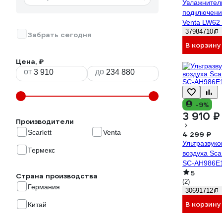
Увлажнитель
подключени
Venta LW62
37984710
WiFi weiss
Забрать сегодня
В корзину
Цена, ₽
от
до
-9%
3 910 ₽
Производители
Scarlett
Venta
4 299 ₽
Ультразвуко
Термекс
воздуха Scar
SC-AH986E
5
Страна производства
(2)
Германия
30691712
В корзину
Китай