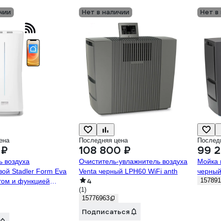
чии
Нет в наличии
Нет в
ена
Последняя цена
Послед
 ₽
108 800 ₽
99 
ь воздуха
Очиститель-увлажнитель воздуха
Мойка 
вой Stadler Form Eva
Venta черный LPH60 WiFi anth
черный
4
157891
ьтом и функцией
(1)
а Smart Home, белый
15776963
Подписаться