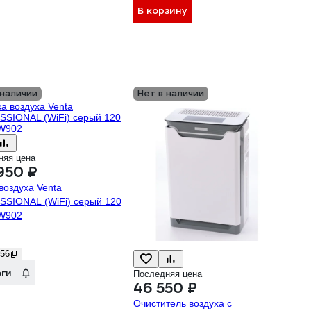
В корзину
 наличии
Нет в наличии
няя цена
950 ₽
воздуха Venta
SIONAL (WiFi) серый 120
AW902
56
оги
Последняя цена
46 550 ₽
Очиститель воздуха с