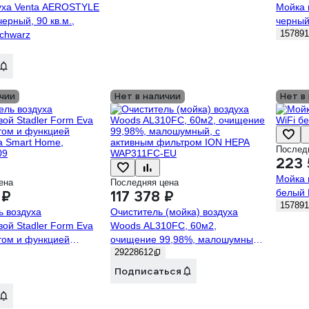
уха Venta AEROSTYLE
Мойка 
черный, 90 кв.м.,
черный
157891
schwarz
чии
Нет в наличии
Нет в
Послед
223 
Мойка 
ена
Последняя цена
белый 
 ₽
117 378 ₽
157891
ь воздуха
Очиститель (мойка) воздуха
вой Stadler Form Eva
Woods AL310FC, 60м2,
ьтом и функцией
очищение 99,98%, малошумный,
29228612
а Smart Home,
с активным фильтром ION HEPA
09
WAP311FC-EU
Подписаться