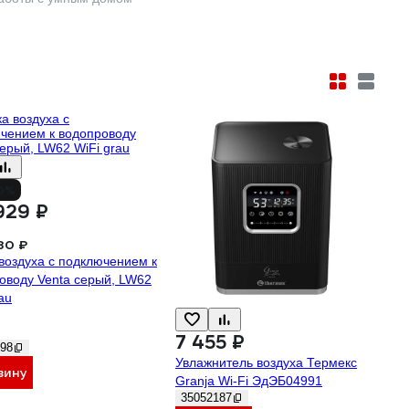
0%
929 ₽
80 ₽
воздуха с подключением к
оводу Venta серый, LW62
au
7 455 ₽
98
Увлажнитель воздуха Термекс
зину
Granja Wi-Fi ЭдЭБ04991
35052187