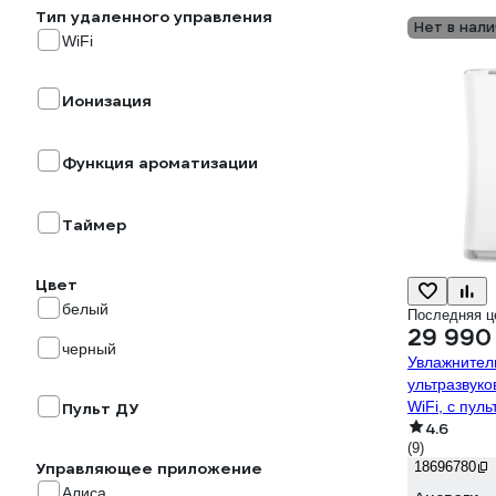
Тип удаленного управления
Нет в нали
WiFi
Ионизация
Функция ароматизации
Таймер
Цвет
белый
Последняя ц
29 990
черный
Увлажнител
ультразвуко
WiFi, с пул
Пульт ДУ
4.6
умного дом
(9)
E-008
Управляющее приложение
18696780
Алиса