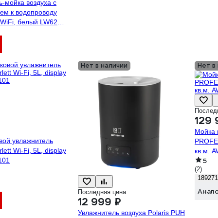
-мойка воздуха с
ем к водопроводу
 WiFi, белый LW62
Нет в наличии
Нет в
Послед
129 
Мойка 
вой увлажнитель
PROFES
lett Wi-Fi, 5L, display
кв.м. 
101
5
(2)
189271
Анал
Последняя цена
12 999 ₽
Увлажнитель воздуха Polaris PUH