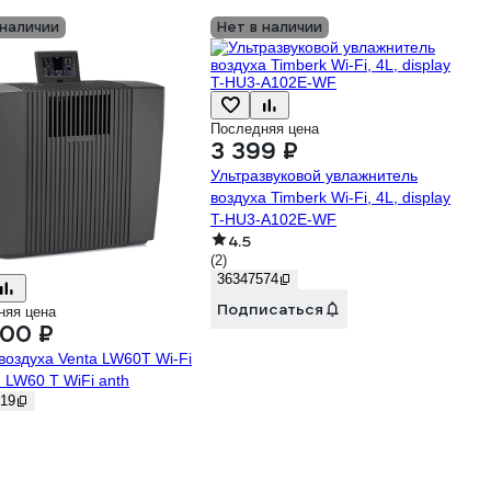
 наличии
Нет в наличии
Последняя цена
3 399 ₽
Ультразвуковой увлажнитель
воздуха Timberk Wi-Fi, 4L, display
T-HU3-A102E-WF
4.5
(2)
36347574
Подписаться
няя цена
200 ₽
воздуха Venta LW60T Wi-Fi
 LW60 T WiFi anth
19