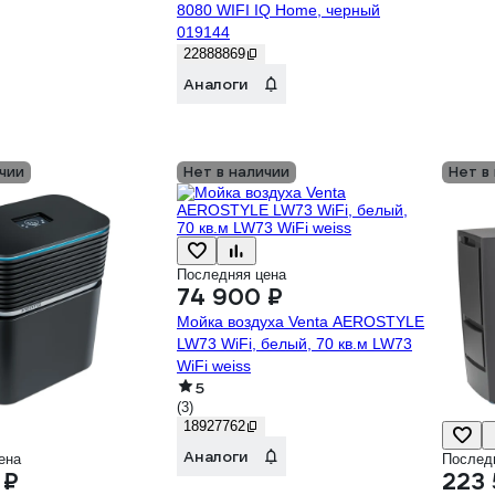
8080 WIFI IQ Home, черный
019144
22888869
Аналоги
чии
Нет в наличии
Нет в
Последняя цена
74 900 ₽
Мойка воздуха Venta AEROSTYLE
LW73 WiFi, белый, 70 кв.м LW73
WiFi weiss
5
(3)
18927762
Аналоги
ена
Послед
 ₽
223 