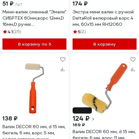
51 ₽
174 ₽
/шт
Мини-валик сменный "Эмали"
Экстра мини валик с ручкой
СИБРТЕХ 60мм,ворс 12мм,D
DeltaRoll велюровый ворс 4
16мм,D ручки
мм, 60x15 мм RH12060
6мм,полиамид,полиакрил
4.1
(26)
5
(2)
80585
В корзину по 5
В корзину
-27%
124 ₽
138 ₽
169 ₽
Валик DECOR 60 мм, d 15 мм,
Валик DECOR 60 мм, d 15 мм,
бюгель 6 мм, ворс 5 мм,
бюгель 6 мм, ворс 11 мм,