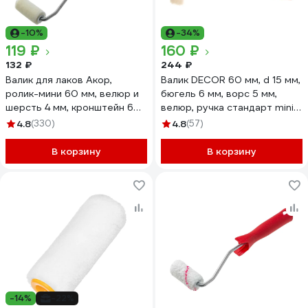
-10%
-34%
119 ₽
160 ₽
132 ₽
244 ₽
Валик для лаков Акор,
Валик DECOR 60 мм, d 15 мм,
ролик-мини 60 мм, велюр и
бюгель 6 мм, ворс 5 мм,
шерсть 4 мм, кронштейн 6
велюр, ручка стандарт mini
мм, Мастер 501 30 060
903-3060
4.8
(330)
4.8
(57)
В корзину
В корзину
-14%
-22%