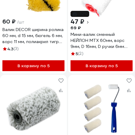
-32%
47 ₽
60 ₽
/шт
69 ₽
Валик DECOR ширина ролика
Мини-валик сменный
60 мм, d 15 мм, бюгель 6 мм,
НЕЙЛОН MTX 60мм, ворс
ворс 11 мм, полиакрил тигр
9мм, D 16мм, D ручки 6мм
350-0055
4.3
(3)
80607
5
(2)
В корзину по 5
В корзину по 5