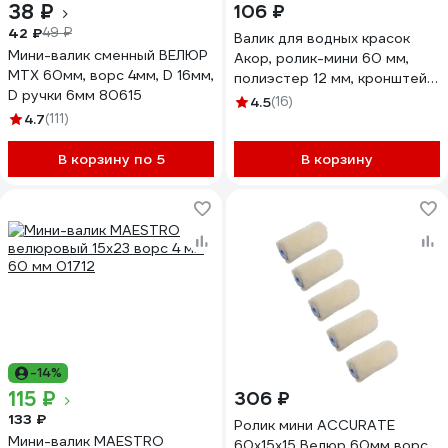
38 ₽
106 ₽
42 ₽
49 ₽
Валик для водных красок
Мини-валик сменный ВЕЛЮР
Акор, ролик-мини 60 мм,
MTX 60мм, ворс 4мм, D 16мм,
полиэстер 12 мм, кронштейн
D ручки 6мм 80615
6 мм, Мастер 503 30 060
4.5
(16)
4.7
(111)
В корзину по 5
В корзину
-14%
115 ₽
306 ₽
133 ₽
Ролик мини ACCURATE
Мини-валик MAESTRO
60х15х15 Велюр 60мм ворс