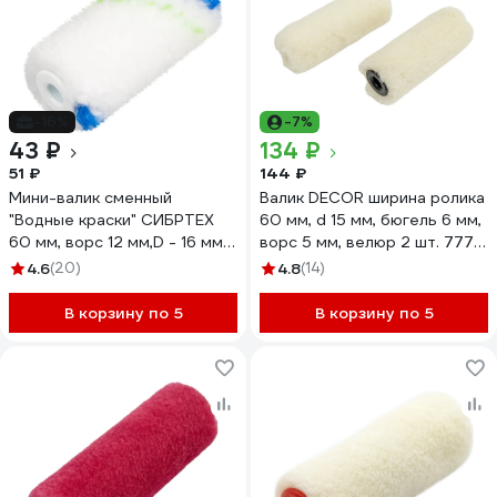
-16%
-7%
43 ₽
134 ₽
51 ₽
144 ₽
Мини-валик сменный
Валик DECOR ширина ролика
"Водные краски" СИБРТЕХ
60 мм, d 15 мм, бюгель 6 мм,
60 мм, ворс 12 мм,D - 16 мм,
ворс 5 мм, велюр 2 шт. 777-
D ручки - 6 мм, полиэстер
1055 11606340
4.6
(20)
4.8
(14)
80581
В корзину по 5
В корзину по 5