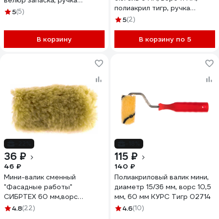
велюр запаска, ручка
полиакрил тигр, ручка
стандарт mini 556-4055
5
(5)
стандарт mini 904-4060
11608009
5
(2)
11608019
В корзину
В корзину по 5
-22%
-18%
36 ₽
115 ₽
46 ₽
140 ₽
Мини-валик сменный
Полиакриловый валик мини,
"Фасадные работы"
диаметр 15/36 мм, ворс 10,5
СИБРТЕХ 60 мм,ворс
мм, 60 мм КУРС Тигр 02714
12мм,D16мм,Dруч.6мм,полиакрил,полиэстер
4.8
(22)
4.6
(10)
80589