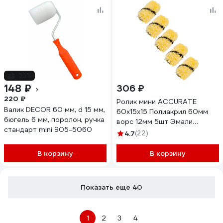
-33%
148 ₽
306 ₽
220 ₽
Ролик мини ACCURATE
Валик DECOR 60 мм, d 15 мм,
60х15х15 Полиакрил 60мм
бюгель 6 мм, поролон, ручка
ворс 12мм 5шт Эмали
стандарт mini 905-5060
18310601/5
4.7
(22)
В корзину
В корзину
Показать еще 40
1
2
3
4