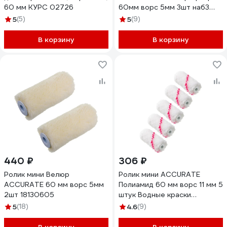
60 мм КУРС 02726
60мм ворс 5мм 3шт наб3
31306010
5
(5)
5
(9)
В корзину
В корзину
440 ₽
306 ₽
Ролик мини Велюр
Ролик мини ACCURATE
ACCURATE 60 мм ворс 5мм
Полиамид 60 мм ворс 11 мм 5
2шт 18130605
штук Водные краски
18306019/5
5
(18)
4.6
(9)