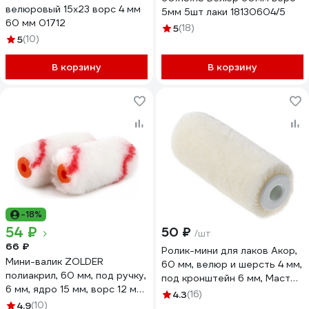
велюровый 15х23 ворс 4 мм
5мм 5шт лаки 18130604/5
60 мм 01712
5
(18)
5
(10)
В корзину
В корзину
-18%
54 ₽
50 ₽
/шт
66 ₽
Ролик-мини для лаков Акор,
Мини-валик ZOLDER
60 мм, велюр и шерсть 4 мм,
полиакрил, 60 мм, под ручку,
под кронштейн 6 мм, Мастер
6 мм, ядро 15 мм, ворс 12 мм,
551 00 060
4.3
(16)
2 шт Z-604p
4.9
(10)