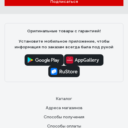
Игорь
02.10.2023
Подписаться
Удобно, главный плюс - это возможность нанести
приличный слой шпаклёвки за раз и уменьшается
вероятность протиров в процессе зачистки.
Скорость работы не особо увеличивает, зато
Оригинальные товары с гарантией!
сохраняет запястья от растяжения на больших
объемах. При определенном навыке можно
Установите мобильное приложение, чтобы
подготовить стену под покраску за 2 слоя (шитрока)
информация по заказам всегда была под рукой
Каталог
Адреса магазинов
Способы получения
Способы оплаты