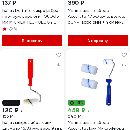
137 ₽
390 ₽
Валик Deltaroll микрофибра
Мини-валик в сборе
премиум, ворс 6мм, 060x15
Accurate 475х75х45, велюр,
мм MICMEX TECHOLOGY
60мм, ворс 5мм + 4 сменных
R60060
ролика, для лаков
5
(26)
31306030/4
В корзину
В корзину
-23%
-15%
120 ₽
459 ₽
155 ₽
540 ₽
Валик микрофибра мини,
Мини-валик в сборе
диаметр 15/33 мм, ворс 9 мм,
Accurate Лаки Микрофибра