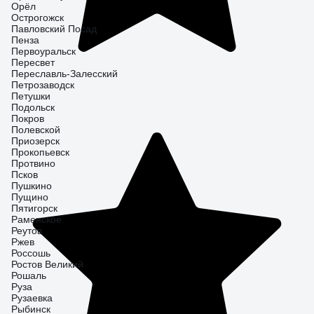
Орёл
Острогожск
Павловский Посад
Пенза
Первоуральск
Пересвет
Переславль-Залесский
Петрозаводск
Петушки
Подольск
Покров
Полевской
Приозерск
Прокопьевск
Протвино
Псков
Пушкино
Пущино
Пятигорск
Раменское
Реутов
Ржев
Россошь
Ростов Великий
Рошаль
Руза
Рузаевка
Рыбинск