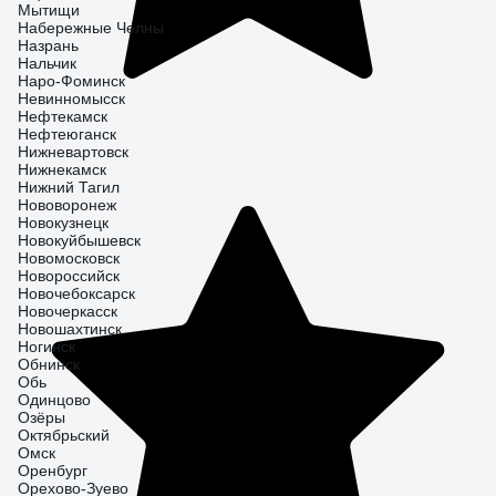
Мытищи
Набережные Челны
Назрань
Нальчик
Наро-Фоминск
Невинномысск
Нефтекамск
Нефтеюганск
Нижневартовск
Нижнекамск
Нижний Тагил
Нововоронеж
Новокузнецк
Новокуйбышевск
Новомосковск
Новороссийск
Новочебоксарск
Новочеркасск
Новошахтинск
Ногинск
Обнинск
Обь
Одинцово
Озёры
Октябрьский
Омск
Оренбург
Орехово-Зуево