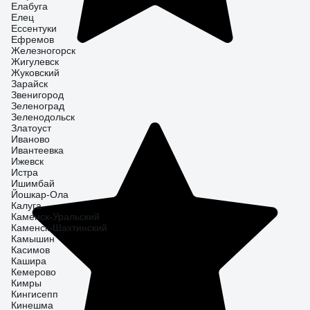
Елабуга
Елец
Ессентуки
Ефремов
Железногорск
Жигулевск
Жуковский
Зарайск
Звенигород
Зеленоград
Зеленодольск
Златоуст
Иваново
Ивантеевка
Ижевск
Истра
Ишимбай
Йошкар-Ола
Калуга
Каменск-Уральский
Каменск-Шахтинский
Камышин
Касимов
Кашира
Кемерово
Кимры
Кингисепп
Кинешма