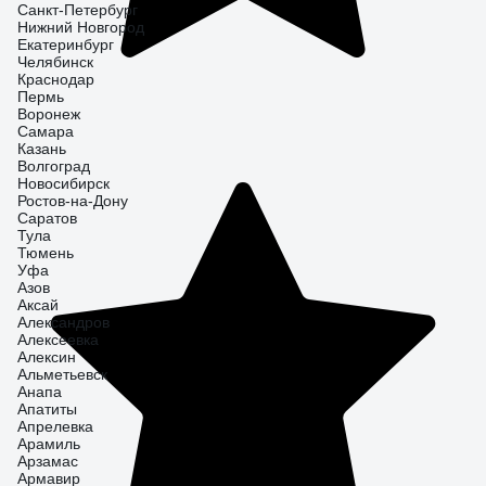
Санкт-Петербург
Нижний Новгород
Екатеринбург
Челябинск
Краснодар
Пермь
Воронеж
Самара
Казань
Волгоград
Новосибирск
Ростов-на-Дону
Саратов
Тула
Тюмень
Уфа
Азов
Аксай
Александров
Алексеевка
Алексин
Альметьевск
Анапа
Апатиты
Апрелевка
Арамиль
Арзамас
Армавир