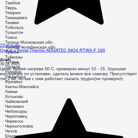
Тамбов
Тверь
Темрюк
Тимашевск
Тихвин
Тобольск
Тольятти
Томск
Троицк Московская обл.
23 отзыва
Троицк Челябинская обл.
Отзыв о Royal Thermo AQUATEC INOX RTWX-F 100
Туапсе
Туймазы
Денис .
Тутаев
30.01.2023
Удомля
Цена. Время нагрева 50 С, примерно минут 10 - 15. Хорошая
Узловая
инструкция по установке, сделать можно все самому. Присутствует
Ульяновск
тэн 2 кВ, но как с ним работает сказать трудно(не проверял).
Фрязино
Ханты-Мансийск
Химки
Хотьково
Чайковский
Чапаевск
Чебоксары
Череповец
Черкесск
Черноголовка
Чехов
Шадринск