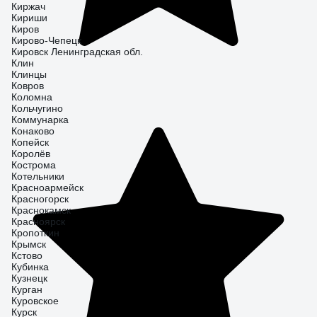
Киржач
Кириши
Киров
Кирово-Чепецк
Кировск Ленинградская обл.
Клин
Клинцы
Ковров
Коломна
Кольчугино
Коммунарка
Конаково
Копейск
Королёв
Кострома
Котельники
Красноармейск
Красногорск
Краснокамск
Красноярск
Кропоткин
Крымск
Кстово
Кубинка
Кузнецк
Курган
Куровское
Курск