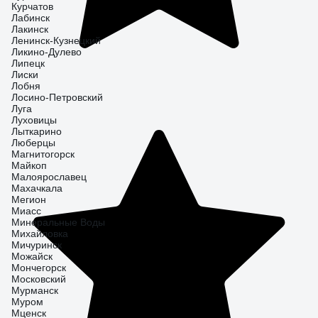
Курчатов
Лабинск
Лакинск
Ленинск-Кузнецкий
Ликино-Дулево
Липецк
Лиски
Лобня
Лосино-Петровский
Луга
Луховицы
Лыткарино
Люберцы
Магнитогорск
Майкоп
Малоярославец
Махачкала
Мегион
Миасс
Минеральные Воды
Михайловка
Мичуринск
Можайск
Мончегорск
Московский
Мурманск
Муром
Мценск