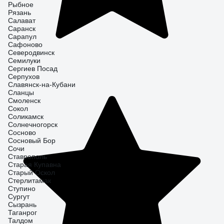
Рыбное
Рязань
Салават
Саранск
Сарапул
Сафоново
Северодвинск
Семилуки
Сергиев Посад
Серпухов
Славянск-на-Кубани
Сланцы
Смоленск
Сокол
Соликамск
Солнечногорск
Сосново
Сосновый Бор
Сочи
Ставрополь
Старая Купавна
Старый Оскол
Стерлитамак
Ступино
Сургут
Сызрань
Таганрог
Талдом