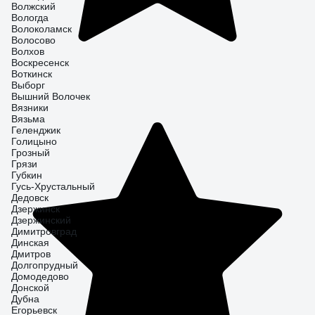
Волжский
Вологда
Волоколамск
Волосово
Волхов
Воскресенск
Воткинск
Выборг
Вышний Волочек
Вязники
Вязьма
Геленджик
Голицыно
Грозный
Грязи
Губкин
Гусь-Хрустальный
Дедовск
Дзержинск
Дзержинский
Димитровград
Динская
Дмитров
Долгопрудный
Домодедово
Донской
Дубна
Егорьевск