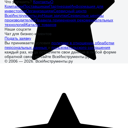
Что улучшить?
Контакты
О
Компании
Поставщикам
Партнерам
Информация для
инвесторов
Организациям
Сервисный центр
ВсеИнструменты.ру
Наши закупки
Сервисные центры
производителей
Правила применения рекомендательных
технологий
Каталог товаров
Наши соцсети
Чат для бизнес-клиентов
Подать заявку
Вы принимаете условия
политики в отношении обработки
персональных данных
и
пользовательского соглашения
каждый раз, когда оставляете свои данные в любой форме
обратной связи на сайте ВсеИнструменты.ру
© 2006 — 2026. ВсеИнструменты.ру