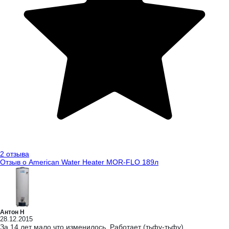
2 отзыва
Отзыв о American Water Heater MOR-FLO 189л
Антон Н
28.12.2015
За 14 лет мало что изменилось. Работает (тьфу-тьфу).