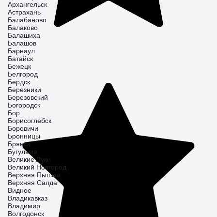
Архангельск
Астрахань
Балабаново
Балаково
Балашиха
Балашов
Барнаул
Батайск
Бежецк
Белгород
Бердск
Березники
Березовский
Богородск
Бор
Борисоглебск
Боровичи
Бронницы
Брянск
Бугульма
Великие Луки
Великий Новгород
Верхняя Пышма
Верхняя Салда
Видное
Владикавказ
Владимир
Волгодонск