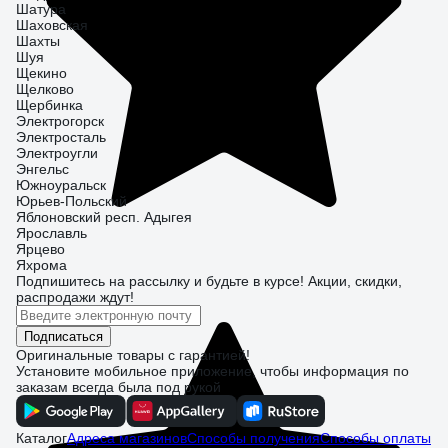
Шатура
Шаховская
Шахты
Шуя
Щекино
Щелково
Щербинка
Электрогорск
Электросталь
Электроугли
Энгельс
Южноуральск
Юрьев-Польский
Яблоновский респ. Адыгея
Ярославль
Ярцево
Яхрома
Подпишитесь
на рассылку
и будьте в курсе! Акции, скидки,
распродажи ждут!
Подписаться
Оригинальные товары с гарантией!
Установите мобильное приложение, чтобы информация по
заказам всегда была под рукой
Каталог
Адреса магазинов
Способы получения
Способы оплаты