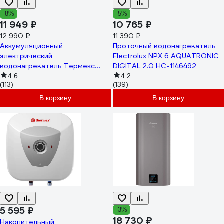
-8%
-5%
11 949 ₽
10 765 ₽
12 990 ₽
11 390 ₽
Аккумуляционный
Проточный водонагреватель
электрический
Electrolux NPX 6 AQUATRONIC
водонагреватель Термекс
DIGITAL 2.0 НС-1146492
Ceramik 50 V ЭдЭ001634
4.6
4.2
(113)
(139)
В корзину
В корзину
5 595 ₽
-3%
18 730 ₽
Накопительный