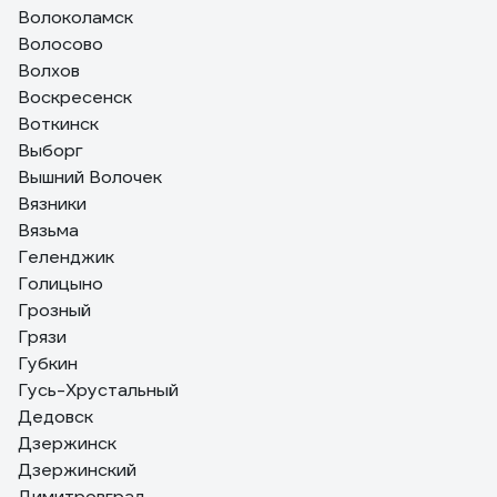
Волоколамск
Волосово
Волхов
Воскресенск
Воткинск
Выборг
Вышний Волочек
Вязники
Вязьма
Геленджик
Голицыно
Грозный
Грязи
Губкин
Гусь-Хрустальный
Дедовск
Дзержинск
Дзержинский
Димитровград