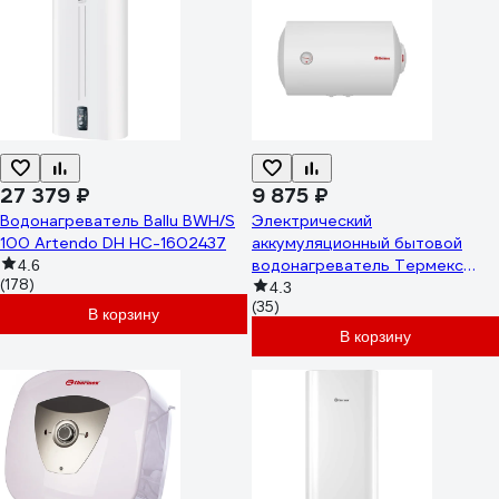
27 379 ₽
9 875 ₽
Водонагреватель Ballu BWH/S
Электрический
100 Artendo DH НС-1602437
аккумуляционный бытовой
водонагреватель Термекс
4.6
(178)
TitaniumHeat 80 H ЭдЭБ01027
4.3
(35)
В корзину
В корзину