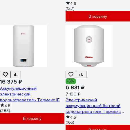
4.6
(127)
В корзину
16 375 ₽
-5%
6 831 ₽
Аккумуляционный
электрический
7 190 ₽
водонагреватель Термекс IF
Электрический
50 V pro ЭдЭБ00245
аккумуляционный бытовой
4.5
(283)
водонагреватель Термекс
TitaniumHeat 30 V Slim
4.5
В корзину
(166)
ЭдЭБ01018