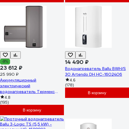
14 490 ₽
-9%
23 612 ₽
Водонагреватель Ballu BWH/S
25 990 ₽
30 Artendo DH НС-1602406
Аккумуляционный
4.6
(178)
электрический
водонагреватель Термекс
В корзину
Fora 100 ЭдЭБ03554
4.8
(195)
В корзину