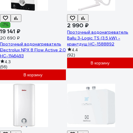
2 990 ₽
-7%
19 141 ₽
Проточный водонагреватель
20 690 ₽
Ballu 3-Logic TS (3.5 kW) -
Проточный водонагреватель
кран+душ НС-1588892
Electrolux NPX 8 Flow Active 2.0
4.4
(92)
НС-1146493
4.3
В корзину
(56)
В корзину