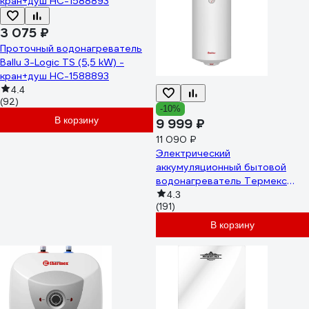
3 075 ₽
Проточный водонагреватель
Ballu 3-Logic TS (5,5 kW) -
кран+душ НС-1588893
4.4
(92)
-10%
В корзину
9 999 ₽
11 090 ₽
Электрический
аккумуляционный бытовой
водонагреватель Термекс
TitaniumHeat 100 V
4.3
(191)
ЭдЭБ01024
В корзину