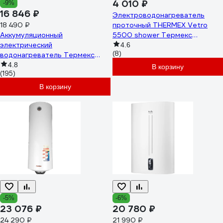
4 010 ₽
-9%
16 846 ₽
Электроводонагреватель
18 490 ₽
проточный THERMEX Vetro
Аккумуляционный
5500 shower Термекс
электрический
ЭдЭБ04862
4.6
(8)
водонагреватель Термекс
Fora 50 ЭдЭБ03556
4.8
В корзину
(195)
В корзину
-5%
-6%
23 076 ₽
20 780 ₽
24 290 ₽
21 990 ₽