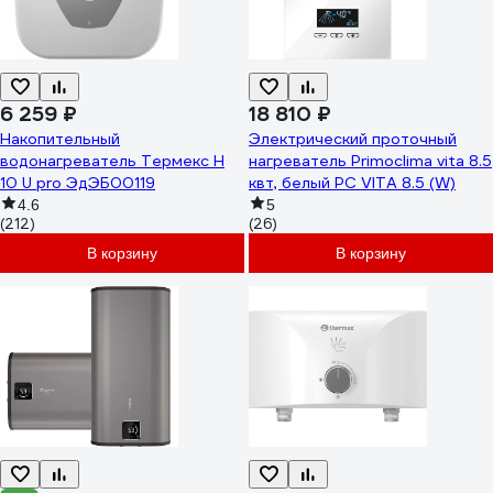
6 259 ₽
18 810 ₽
Накопительный
Электрический проточный
водонагреватель Термекс H
нагреватель Primoclima vita 8.5
10 U pro ЭдЭБ00119
квт, белый PC VITA 8.5 (W)
4.6
5
(212)
(26)
В корзину
В корзину