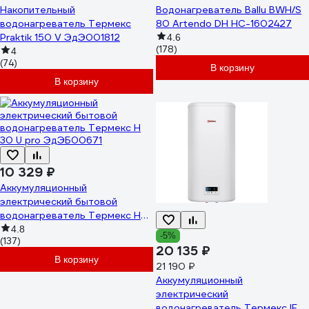
Накопительный
Водонагреватель Ballu BWH/S
водонагреватель Термекс
80 Artendo DH НС-1602427
Praktik 150 V ЭдЭ001812
4.6
(178)
4
(74)
В корзину
В корзину
10 329 ₽
Аккумуляционный
электрический бытовой
водонагреватель Термекс H
30 U pro ЭдЭБ00671
4.8
-5%
(137)
20 135 ₽
В корзину
21 190 ₽
Аккумуляционный
электрический
водонагреватель Термекс IF