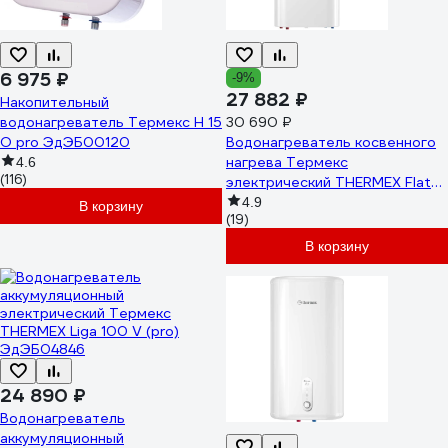
6 975 ₽
-9%
27 882 ₽
Накопительный
водонагреватель Термекс H 15
30 690 ₽
O pro ЭдЭБ00120
Водонагреватель косвенного
нагрева Термекс
4.6
(116)
электрический THERMEX Flat
100 V Combi ЭдЭБ02772
4.9
В корзину
(19)
В корзину
24 890 ₽
Водонагреватель
аккумуляционный