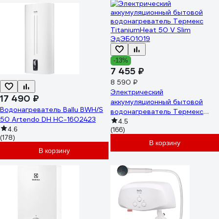
-13%
7 455 ₽
8 590 ₽
Электрический
17 490 ₽
аккумуляционный бытовой
Водонагреватель Ballu BWH/S
водонагреватель Термекс
50 Artendo DH НС-1602423
TitaniumHeat 50 V Slim
4.5
4.6
(166)
ЭдЭБ01019
(178)
В корзину
В корзину