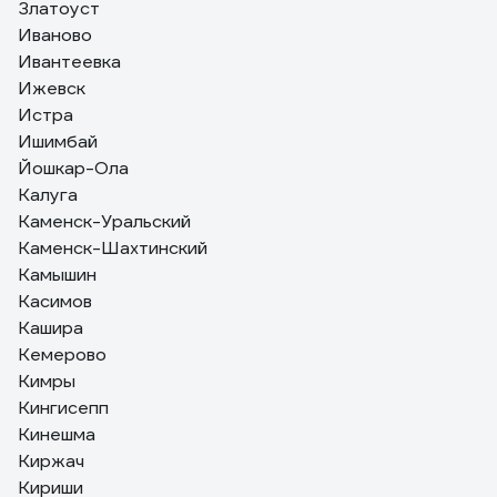
Златоуст
Иваново
Ивантеевка
Ижевск
Истра
Ишимбай
Йошкар-Ола
Калуга
Каменск-Уральский
Каменск-Шахтинский
Камышин
Касимов
Кашира
Кемерово
Кимры
Кингисепп
Кинешма
Киржач
Кириши