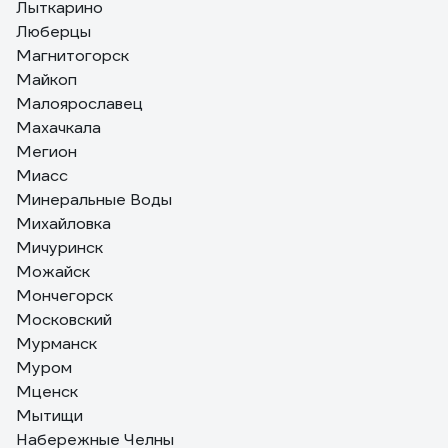
Лыткарино
Люберцы
Магнитогорск
Майкоп
Малоярославец
Махачкала
Мегион
Миасс
Минеральные Воды
Михайловка
Мичуринск
Можайск
Мончегорск
Московский
Мурманск
Муром
Мценск
Мытищи
Набережные Челны