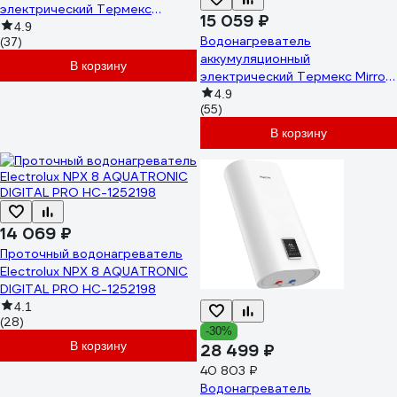
электрический Термекс
15 059 ₽
THERMEX Liga 100 V (pro)
4.9
Водонагреватель
(37)
ЭдЭБ04846
аккумуляционный
В корзину
электрический Термекс Mirror
50 V ЭдЭБ04826
4.9
(55)
В корзину
14 069 ₽
Проточный водонагреватель
Electrolux NPX 8 AQUATRONIC
DIGITAL PRO НС-1252198
4.1
(28)
-30%
В корзину
28 499 ₽
40 803 ₽
Водонагреватель