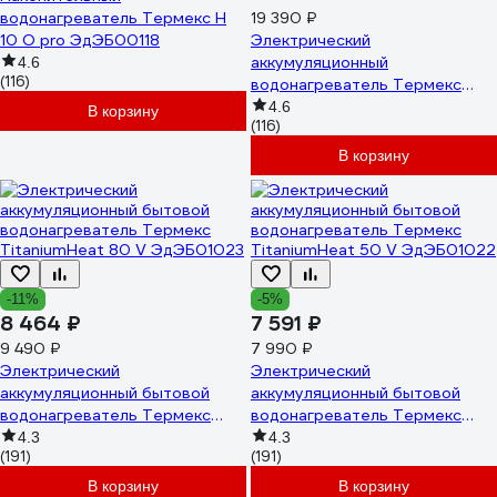
водонагреватель Термекс H
19 390 ₽
10 O pro ЭдЭБ00118
Электрический
аккумуляционный
4.6
(116)
водонагреватель Термекс
бытовой Smart 80 V
4.6
В корзину
(116)
ЭдЭБ00863
В корзину
-11%
-5%
8 464 ₽
7 591 ₽
9 490 ₽
7 990 ₽
Электрический
Электрический
аккумуляционный бытовой
аккумуляционный бытовой
водонагреватель Термекс
водонагреватель Термекс
TitaniumHeat 80 V ЭдЭБ01023
TitaniumHeat 50 V ЭдЭБ01022
4.3
4.3
(191)
(191)
В корзину
В корзину