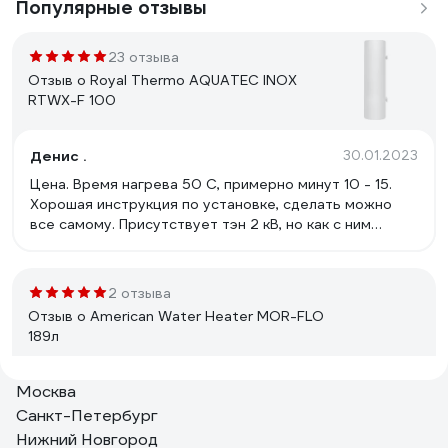
Популярные отзывы
23 отзыва
Отзыв о Royal Thermo AQUATEC INOX
RTWX-F 100
Денис .
30.01.2023
Цена. Время нагрева 50 С, примерно минут 10 - 15.
Хорошая инструкция по установке, сделать можно
все самому. Присутствует тэн 2 кВ, но как с ним
работает сказать трудно(не проверял).
2 отзыва
Отзыв о American Water Heater MOR-FLO
189л
Москва
Антон Н
28.12.2015
Санкт-Петербург
За 14 лет мало что изменилось. Работает (тьфу-тьфу).
Нижний Новгород