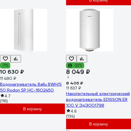
В корзину
-7%
-31%
8 049 ₽
10 630 ₽
11 490 ₽
8 405 ₽
Водонагреватель Ballu BWH/S
11 637 ₽
50 Rodon SP НС-1602450
Накопительный электрический
4.7
водонагреватель EDISSON ER
(116)
100 V ЭдЭ001798
В корзину
4.6
(134)
В корзину