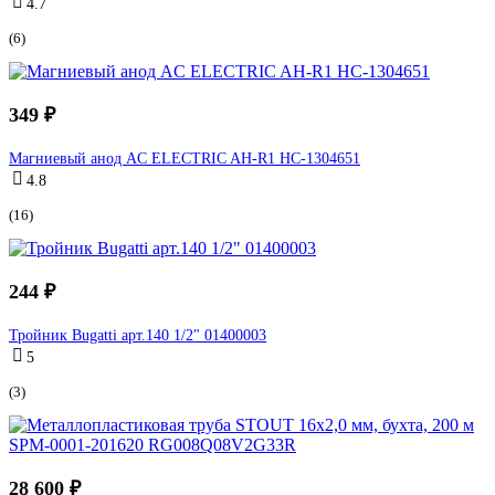
4.7
(6)
349 ₽
Магниевый анод AC ELECTRIC AH-R1 НС-1304651
4.8
(16)
244 ₽
Тройник Bugatti арт.140 1/2" 01400003
5
(3)
28 600 ₽