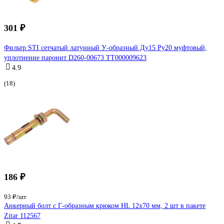
301 ₽
Фильтр STI сетчатый латунный У-образный Ду15 Ру20 муфтовый,
уплотнение паронит D260-00673 ТТ000009623
4.9
(18)
186 ₽
93 ₽/шт
Анкерный болт с Г-образным крюком HL 12x70 мм, 2 шт в пакете
Zitar 112567