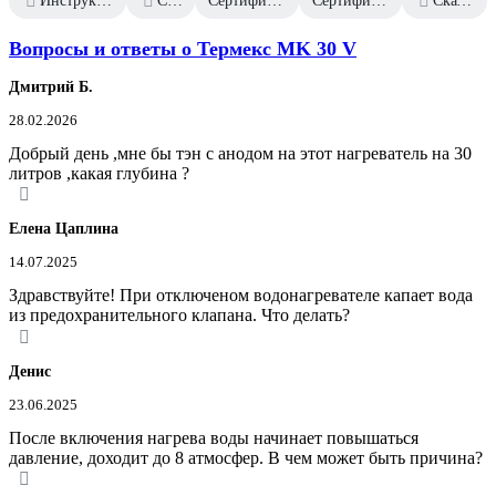
Инструкция к Термекс MK 30 V ЭдЭ001692
Сертификат дилера
Сертификат соответствия от 2024.06.27
Сертификат соответствия от 2023.12.28
Скачать всю документацию
Вопросы и ответы о Термекс MK 30 V
Дмитрий Б.
28.02.2026
Добрый день ,мне бы тэн с анодом на этот нагреватель на 30
литров ,какая глубина ?
Елена Цаплина
14.07.2025
Здравствуйте! При отключеном водонагревателе капает вода
из предохранительного клапана. Что делать?
Денис
23.06.2025
После включения нагрева воды начинает повышаться
давление, доходит до 8 атмосфер. В чем может быть причина?