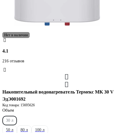
Нет в наличии
4.1
216 отзывов
Накопительный водонагреватель Термекс MK 30 V
ЭдЭ001692
Код товара: 15695626
Объем
30 л
50 л
80 л
100 л