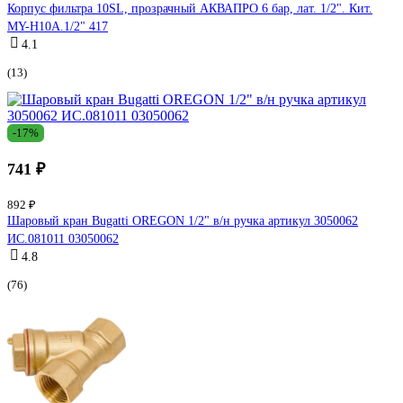
Корпус фильтра 10SL, прозрачный АКВАПРО 6 бар, лат. 1/2". Кит.
MY-H10A.1/2" 417
4.1
(13)
-17%
741 ₽
892 ₽
Шаровый кран Bugatti OREGON 1/2" в/н ручка артикул 3050062
ИС.081011 03050062
4.8
(76)