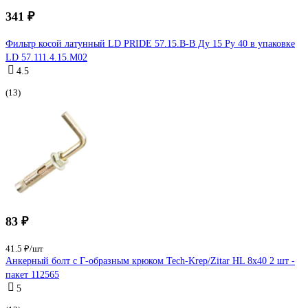
341 ₽
Фильтр косой латунный LD PRIDE 57.15.В-В Ду 15 Ру 40 в упаковке
LD 57.111.4.15.M02
4.5
(13)
83 ₽
41.5 ₽/шт
Анкерный болт с Г-образным крюком Tech-Krep/Zitar HL 8x40 2 шт -
пакет 112565
5