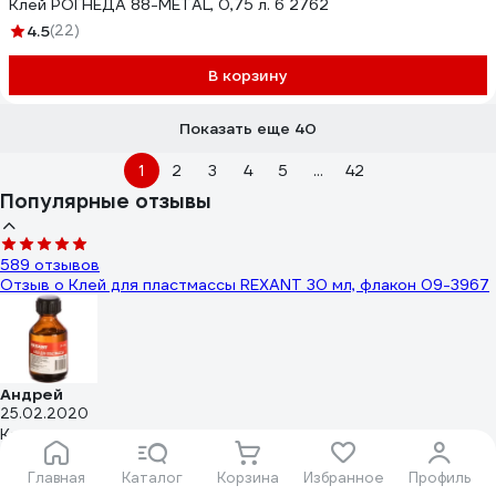
Клей РОГНЕДА 88-METAL, 0,75 л. 6 2762
4.5
(22)
В корзину
Показать еще 40
1
2
3
4
5
...
42
Популярные отзывы
589 отзывов
Отзыв о Клей для пластмассы REXANT 30 мл, флакон 09-3967
Андрей
25.02.2020
Клеит супер
14 отзывов
Главная
Каталог
Корзина
Избранное
Профиль
Отзыв о Сварка для пластика PERMATEX 5 мин.