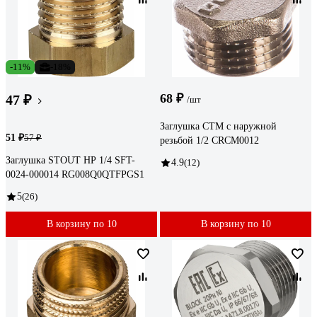
-11%
-18%
68 ₽
47 ₽
/шт
Заглушка СТМ с наружной
51 ₽
57 ₽
резьбой 1/2 CRCM0012
Заглушка STOUT НР 1/4 SFT-
4.9
(12)
0024-000014 RG008Q0QTFPGS1
5
(26)
В корзину по 10
В корзину по 10