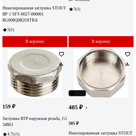
Никелированная заглушка STOUT
5
(3)
ВР 1 SFT-0027-000001
RG008Q0R2OITRA
5
(5)
В корзину
В корзину
-20%
159 ₽
405 ₽
Заглушка RTP наружная резьба, G1
505 ₽
34863
Никелированная заглушка STOUT
4.7
(15)