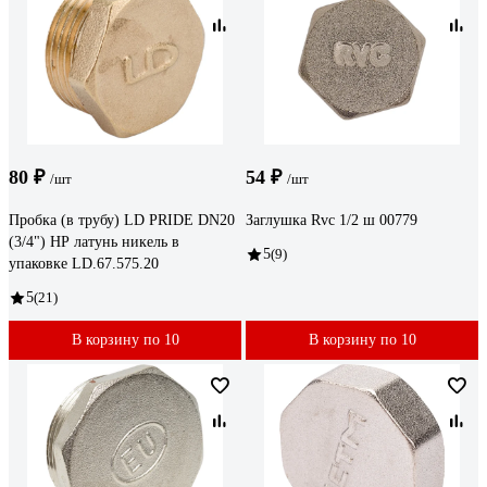
80 ₽
54 ₽
/шт
/шт
Пробка (в трубу) LD PRIDE DN20
Заглушка Rvc 1/2 ш 00779
(3/4") НР латунь никель в
5
(9)
упаковке LD.67.575.20
5
(21)
В корзину по 10
В корзину по 10