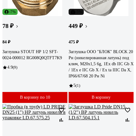
-7%
-5%
78 ₽
449 ₽
84 ₽
475 ₽
Заглушка STOUT НР 1/2 SFT-
Заглушка ООО "БЛОК" BLOCK 20
0024-000012 RG008Q0QTFT7K9
Рн (никелированная латунь) под
ключ, М20x1,5 6g, 1Ex db IIC Gb X
4.9
(9)
/ 1Ex e IIC Gb X / Ex ta IIIC Da X,
IP66/67/68 20 Рн Ni
5
(1)
В корзину по 10
В корзину