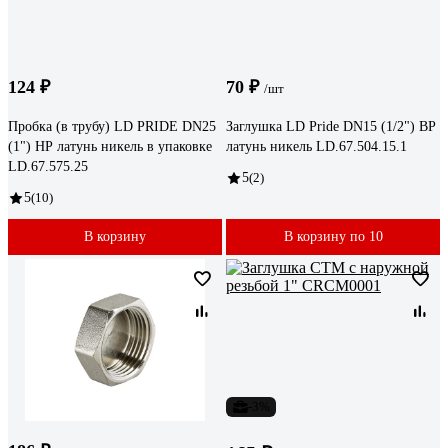
124 ₽
70 ₽
/шт
Пробка (в трубу) LD PRIDE DN25
Заглушка LD Pride DN15 (1/2") ВР
(1") НР латунь никель в упаковке
латунь никель LD.67.504.15.1
LD.67.575.25
5
(2)
5
(10)
В корзину
В корзину по 10
-3%