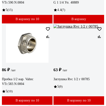
VTr.590.N.0004
G 1 1/4 Уп. 40889
5
(15)
4.4
(7)
В корзину по 10
В корзину
86 ₽
63 ₽
/шт
/шт
Пробка 1/2 нар. Valtec
Заглушка Rvc 1/2 г 00785
VTr.583.N.0004
5
(9)
5
(10)
В корзину по 10
В корзину по 10