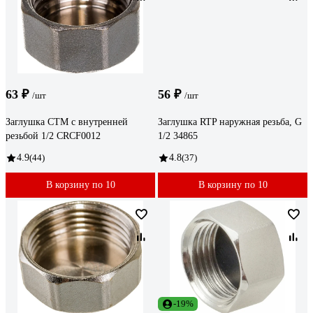
63 ₽
56 ₽
/шт
/шт
Заглушка СТМ с внутренней
Заглушка RTP наружная резьба, G
резьбой 1/2 CRCF0012
1/2 34865
4.9
(44)
4.8
(37)
В корзину по 10
В корзину по 10
-19%