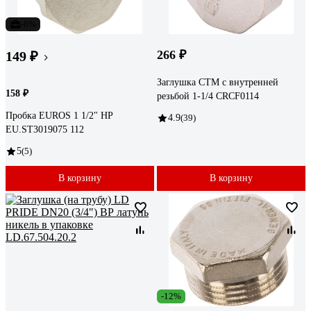
-6%
266 ₽
149 ₽
Заглушка СТМ с внутренней
158 ₽
резьбой 1-1/4 CRCF0114
Пробка EUROS 1 1/2" НР
4.9
(39)
EU.ST3019075 112
5
(5)
В корзину
В корзину
-12%