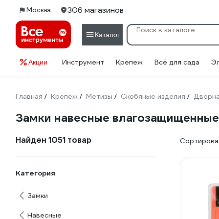
306 магазинов
Москва
Каталог
Инструмент
Крепеж
Всё для сада
Э
Акции
Главная
Крепёж
Метизы
Скобяные изделия
Дверна
/
/
/
/
Замки навесные влагозащищенные
Найден 1051 товар
Сортироват
Категория
Замки
Навесные