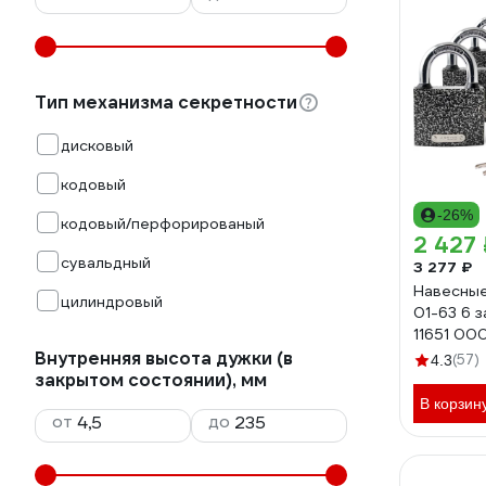
Тип механизма секретности
дисковый
кодовый
-26%
кодовый/перфорированый
2 427 
сувальдный
3 277 ₽
Навесные
цилиндровый
01-63 6 з
11651 000
Внутренняя высота дужки (в
(57)
4.3
закрытом состоянии), мм
В корзин
от
до