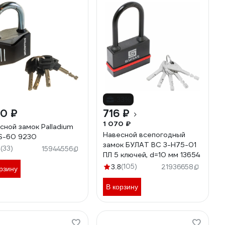
-33%
30 ₽
716 ₽
1 070 ₽
сной замок Palladium
Навесной всепогодный
S-60 9230
замок БУЛАТ ВС 3-Н75-01
(33)
8
15944556
ПЛ 5 ключей, d=10 мм 13654
(105)
3.8
21936658
рзину
В корзину