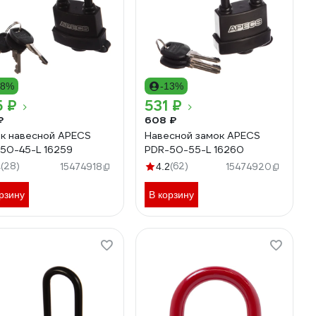
18%
-13%
5 ₽
531 ₽
₽
608 ₽
к навесной APECS
Навесной замок APECS
50-45-L 16259
PDR-50-55-L 16260
(28)
(62)
4
15474918
4.2
15474920
рзину
В корзину