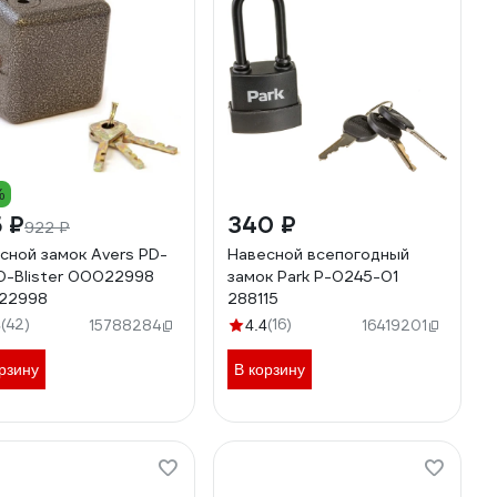
%
 ₽
340 ₽
922 ₽
сной замок Avers PD-
Навесной всепогодный
0-Blister 00022998
замок Park P-0245-01
22998
288115
(42)
(16)
5
15788284
4.4
16419201
рзину
В корзину