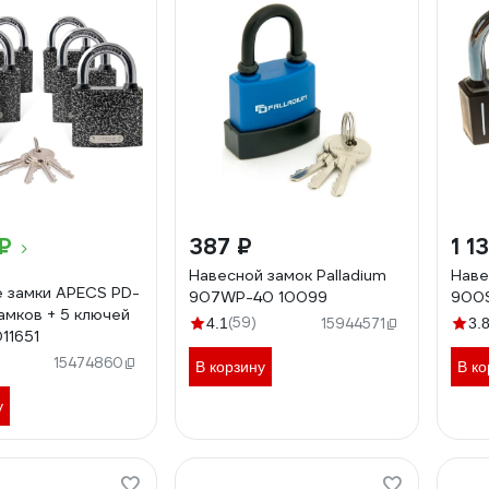
₽
387 ₽
1 1
Навесной замок Palladium
Наве
 замки APECS PD-
907WP-40 10099
900
амков + 5 ключей
(59)
4.1
15944571
3.
11651
15474860
В корзину
В ко
у