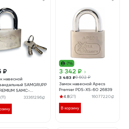
-7%
5 ₽
3 342 ₽
3 483 ₽
3 602 ₽
к навесной
Замок навесной Apecs
вандальный SAMGRUPP
Premier PDS-XS-60 26839
REMIUM SAMC-
107060
(21)
4.8
16077220
(11)
9
33361296
В корзину
рзину