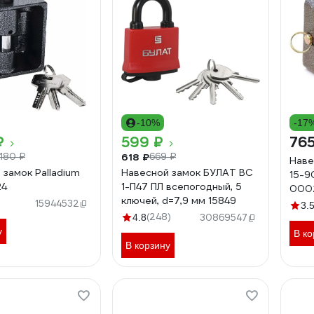
-10%
-17
₽
599 ₽
765
618 ₽
 180 ₽
669 ₽
Наве
 замок Palladium
Навесной замок БУЛАТ ВС
15-9
24
1-П47 ПЛ всепогодный, 5
000
ключей, d=7,9 мм 15849
15944532
3.
(248)
4.8
30869547
у
В ко
В корзину