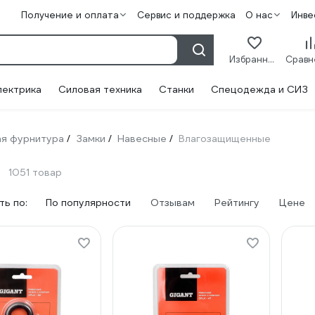
Получение и оплата
Сервис и поддержка
О нас
Инве
Избранное
лектрика
Силовая техника
Станки
Спецодежда и СИЗ
я фурнитура
Замки
Навесные
Влагозащищенные
/
/
/
1051 товар
ь по:
По популярности
Отзывам
Рейтингу
Цене