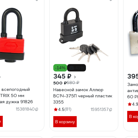
-14%
-41%
345 ₽
39
500 ₽
580 ₽
Замо
 всепогодный
Навесной замок Аллюр
анти
TRIX 50 мм
ВС1Ч-375П черный пластик
60 P
ая дужка 91826
3355
023
4.
15381840
(81)
4.5
15951357
В ко
у
В корзину