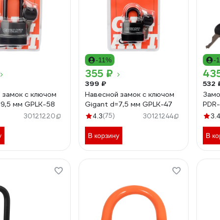
-11%
-
355 ₽
43
399 ₽
532 
 замок с ключом
Навесной замок с ключом
Замо
=9,5 мм GPLK-58
Gigant d=7,5 мм GPLK-47
PDR-
(75)
30121220
4.3
30121244
3.
у
В корзину
В ко