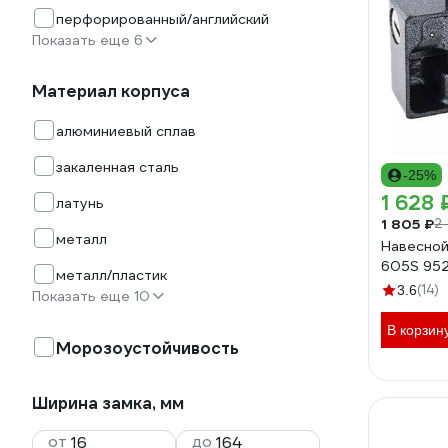
перфорированный/английский
Показать еще 6
Материал корпуса
алюминиевый сплав
закаленная сталь
-25%
1 628 
латунь
1 805 ₽
2
металл
Навесной
605S 95
металл/пластик
(14)
3.6
Показать еще 10
В корзин
Морозоустойчивость
Ширина замка, мм
от
до