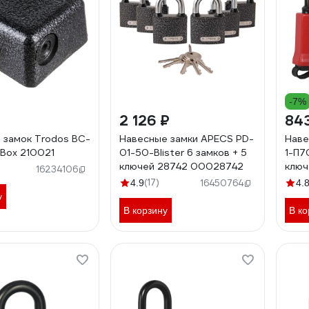
-7%
2 126 ₽
84
 замок Trodos ВС-
Навесные замки APECS PD-
Наве
 Box 210021
01-50-Blister 6 замков + 5
1-П7
ключей 28742 00028742
ключ
16234106
(17)
4.9
16450764
4.
у
В корзину
В ко