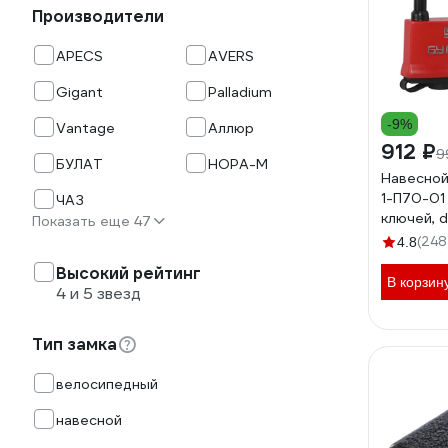
Производители
APECS
AVERS
Gigant
Palladium
-9%
Vantage
Аллюр
912 ₽
9
БУЛАТ
НОРА-М
Навесной
1-П70-01
ЧАЗ
ключей, 
Показать еще 47
(248
4.8
Высокий рейтинг
В корзин
4 и 5 звезд
Тип замка
велосипедный
навесной