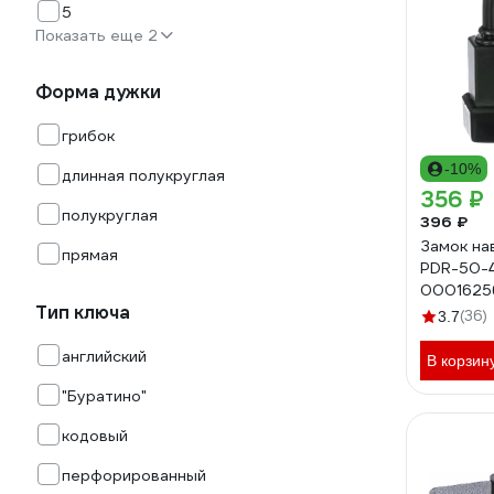
5
Показать еще 2
Форма дужки
грибок
-10%
длинная полукруглая
356 ₽
полукруглая
396 ₽
Замок на
прямая
PDR-50-4
0001625
Тип ключа
(36)
3.7
английский
В корзин
"Буратино"
кодовый
перфорированный