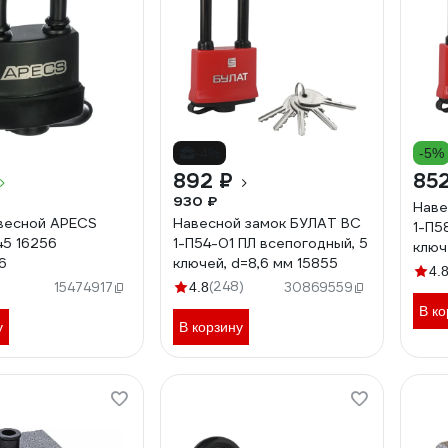
-4%
-5%
892 ₽
852
930 ₽
Наве
весной APECS
Навесной замок БУЛАТ ВС
1-П5
5 16256
1-П54-01 ПЛ всепогодный, 5
ключ
6
ключей, d=8,6 мм 15855
4.
(248)
15474917
4.8
30869559
В ко
у
В корзину