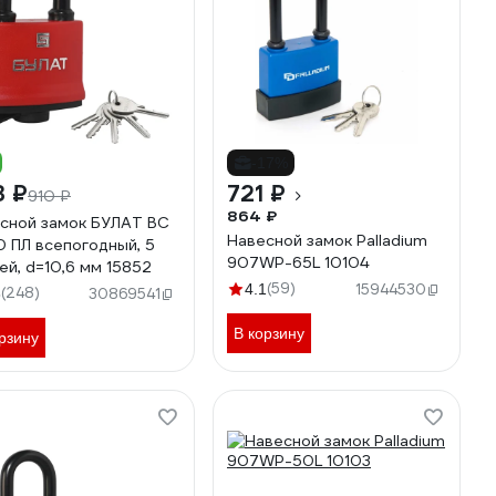
-17%
3 ₽
721 ₽
910 ₽
864 ₽
сной замок БУЛАТ ВС
Навесной замок Palladium
0 ПЛ всепогодный, 5
907WP-65L 10104
ей, d=10,6 мм 15852
(59)
4.1
15944530
(248)
8
30869541
В корзину
рзину