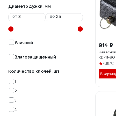
Диаметр дужки, мм
от
до
Уличный
914 ₽
Навесной
Влагозащищенный
KD-11-80
(76)
4.8
Количество ключей, шт
В корзин
1
2
3
4