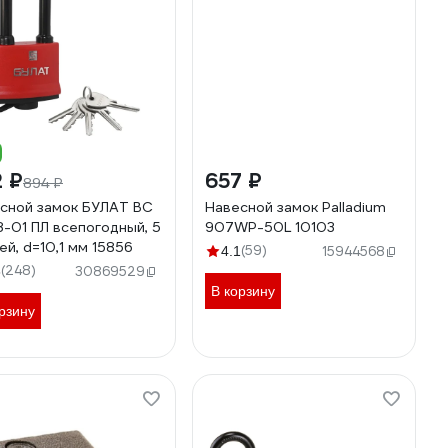
 ₽
657 ₽
894 ₽
сной замок БУЛАТ ВС
Навесной замок Palladium
8-01 ПЛ всепогодный, 5
907WP-50L 10103
ей, d=10,1 мм 15856
(59)
4.1
15944568
(248)
8
30869529
В корзину
рзину