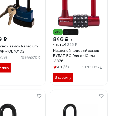
-8%
-31%
9 ₽
846 ₽
1 121 ₽
1 225 ₽
сной замок Palladium
Навесной кодовый замок
P-40L 10102
БУЛАТ ВС 944 d=10 мм
(59)
1
15944570
13876
(35)
4.1
18789822
рзину
В корзину