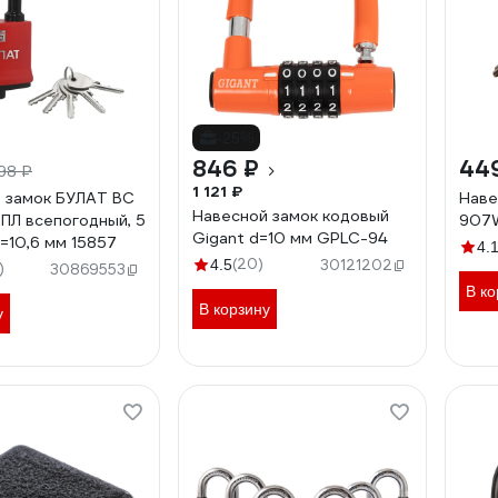
-25%
846 ₽
44
98 ₽
1 121 ₽
 замок БУЛАТ ВС
Наве
Навесной замок кодовый
 ПЛ всепогодный, 5
907W
Gigant d=10 мм GPLC-94
d=10,6 мм 15857
4.
(20)
4.5
30121202
)
30869553
В ко
В корзину
у