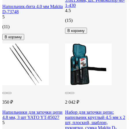
3.6х150мм, шт. РемоКолор 40-
1-430
Напильник-бита 4.0 мм Makita
4.5
D-73748
5
(15)
(11)
В корзину
В корзину
350 ₽
2 042 ₽
Напильники для заточки цепи
Набор для заточки цепи:
4.8 мм, 3 шт YATO YT-85027
напильник круглый 4.5 мм х 2
5
шт, плоский, шаблон,
рукоятки, сумка Makita D-