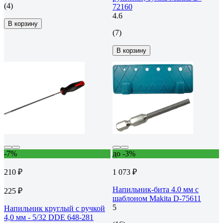
(4)
72160
4.6
В корзину
(7)
В корзину
-7%
до -3%
210 ₽
1 073 ₽
Напильник-бита 4.0 мм с
225 ₽
шаблоном Makita D-75611
5
Напильник круглый с ручкой
4,0 мм - 5/32 DDE 648-281