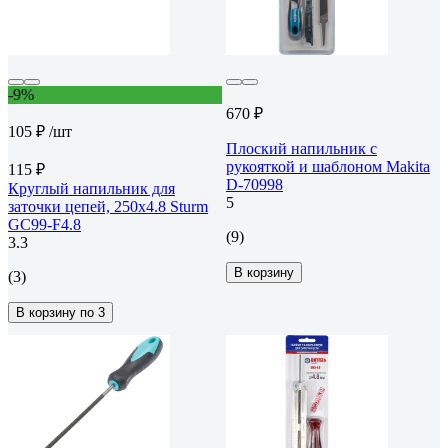
-9%
670 ₽
105 ₽
/шт
Плоский напильник с
рукояткой и шаблоном Makita
115 ₽
D-70998
Круглый напильник для
5
заточки цепей, 250х4.8 Sturm
GC99-F4.8
(9)
3.3
В корзину
(3)
В корзину по 3