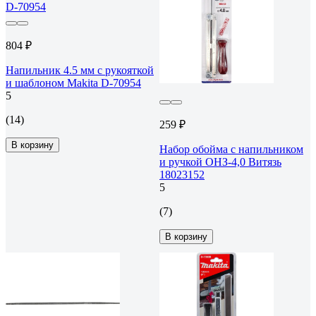
804 ₽
Напильник 4.5 мм с рукояткой
и шаблоном Makita D-70954
5
(14)
259 ₽
В корзину
Набор обойма с напильником
и ручкой ОНЗ-4,0 Витязь
18023152
5
(7)
В корзину