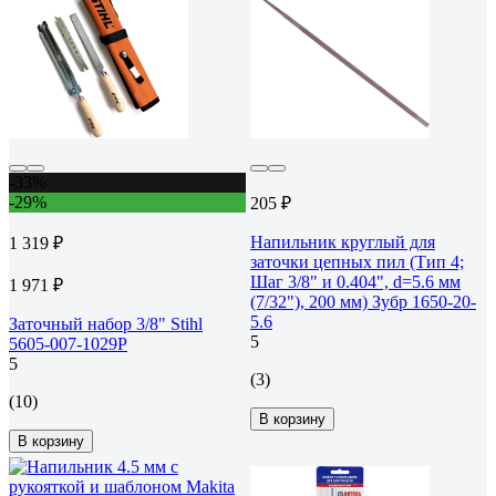
-33%
-29%
205 ₽
Напильник круглый для
1 319 ₽
заточки цепных пил (Тип 4;
Шаг 3/8" и 0.404", d=5.6 мм
1 971 ₽
(7/32"), 200 мм) Зубр 1650-20-
5.6
Заточный набор 3/8" Stihl
5
5605-007-1029P
5
(3)
(10)
В корзину
В корзину