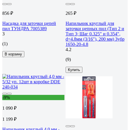
856 ₽
265 ₽
Насадка для заточки цепей
Напильник круглый для
пил ТУНДРА 7005389
заточки цепных пил (Тип 2 и
3
Тип 3; Шаг 0.325" и 0.354",
d=4.8мм (3/16"), 200 мм) Зубр
(1)
1650-20-4.8
4.2
В корзину
(9)
Купить
-9%
1 090 ₽
1 199 ₽
Напильник круглый 4,0 мм -