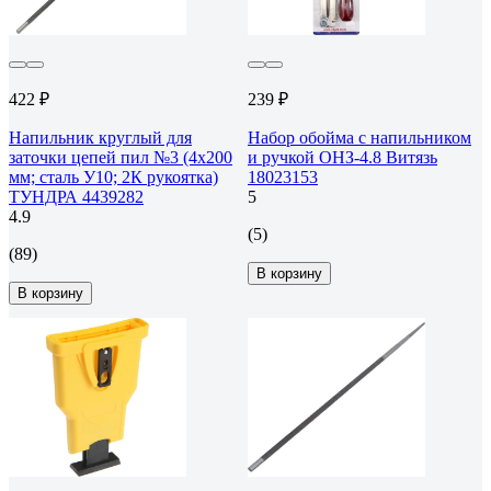
422 ₽
239 ₽
Напильник круглый для
Набор обойма с напильником
заточки цепей пил №3 (4х200
и ручкой ОНЗ-4.8 Витязь
мм; сталь У10; 2К рукоятка)
18023153
ТУНДРА 4439282
5
4.9
(5)
(89)
В корзину
В корзину