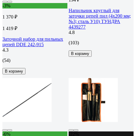
-3%
Напильник круглый для
заточки цепей пил (4х200 мм;
1 370 ₽
№3; сталь У10) ТУНДРА
4439277
1 419 ₽
4.8
Заточной набор для пильных
(103)
цепей DDE 242-915
4.3
В корзину
(54)
В корзину
-6%
-22%