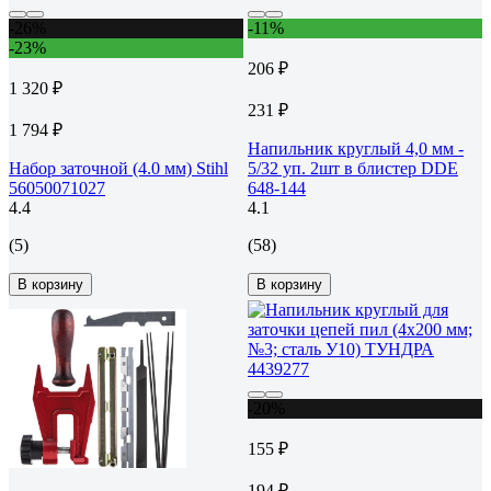
-26%
-11%
-23%
206 ₽
1 320 ₽
231 ₽
1 794 ₽
Напильник круглый 4,0 мм -
Набор заточной (4.0 мм) Stihl
5/32 уп. 2шт в блистер DDE
56050071027
648-144
4.4
4.1
(5)
(58)
В корзину
В корзину
-20%
155 ₽
194 ₽