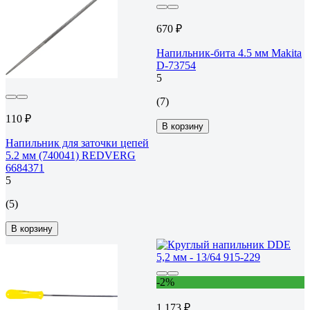
670 ₽
Напильник-бита 4.5 мм Makita
D-73754
5
(7)
110 ₽
В корзину
Напильник для заточки цепей
5.2 мм (740041) REDVERG
6684371
5
(5)
В корзину
-2%
1 173 ₽