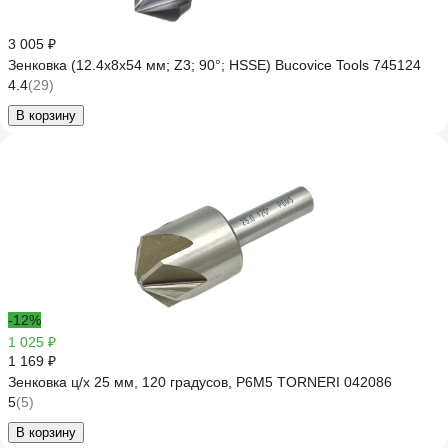
3 005 ₽
Зенковка (12.4х8х54 мм; Z3; 90°; HSSE) Bucovice Tools 745124
4.4
(29)
В корзину
-12%
1 025 ₽
1 169 ₽
Зенковка ц/х 25 мм, 120 градусов, Р6М5 TORNERI 042086
5
(5)
В корзину