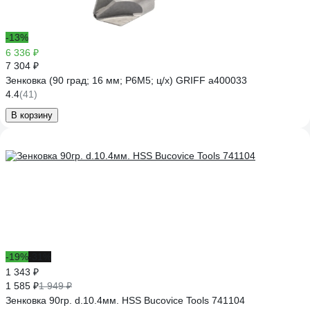
-13%
6 336 ₽
7 304 ₽
Зенковка (90 град; 16 мм; Р6М5; ц/х) GRIFF a400033
4.4
(41)
В корзину
-19%
-31%
1 343 ₽
1 585 ₽
1 949 ₽
Зенковка 90гр. d.10.4мм. HSS Bucovice Tools 741104