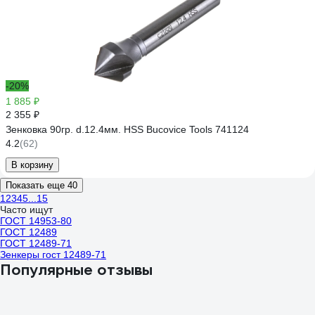
-20%
1 885 ₽
2 355 ₽
Зенковка 90гр. d.12.4мм. HSS Bucovice Tools 741124
4.2
(62)
В корзину
Показать еще 40
1
2
3
4
5
...
15
Часто ищут
ГОСТ 14953-80
ГОСТ 12489
ГОСТ 12489-71
Зенкеры гост 12489-71
Популярные отзывы