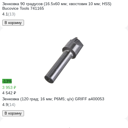
Зенковка 90 градусов (16.5х60 мм; хвостовик 10 мм; HSS)
Bucovice Tools 741165
4.1
(13)
В корзину
-13%
3 953 ₽
4 542 ₽
Зенковка (120 град; 16 мм; Р6М5; ц/х) GRIFF a400053
4.9
(14)
В корзину