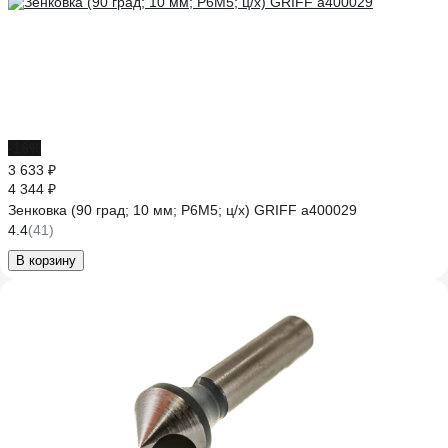
-16%
3 633 ₽
4 344 ₽
Зенковка (90 град; 10 мм; Р6М5; ц/х) GRIFF a400029
4.4
(41)
В корзину