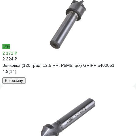
-7%
2 171 ₽
2 324 ₽
Зенковка (120 град; 12.5 мм; Р6М5; ц/х) GRIFF a400051
4.9
(14)
В корзину