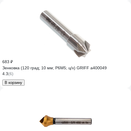
683 ₽
Зенковка (120 град; 10 мм; Р6М5; ц/х) GRIFF a400049
4.3
(6)
В корзину