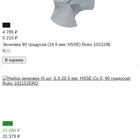
-8%
4 785 ₽
5 210 ₽
Зенковка 90 градусов (16.5 мм; HSSE) Ruko 102119E
5
(4)
В корзину
-26%
23 080 ₽
31 379 ₽