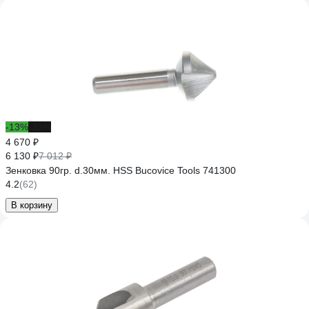
-13%
-33%
4 670 ₽
6 130 ₽
7 012 ₽
Зенковка 90гр. d.30мм. HSS Bucovice Tools 741300
4.2
(62)
В корзину