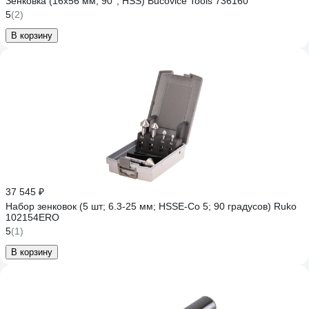
Зенковка (16х56 мм; 90°; HSS) Bucovice Tools 736160
5
(2)
В корзину
37 545 ₽
Набор зенковок (5 шт; 6.3-25 мм; HSSE-Co 5; 90 градусов) Ruko
102154ERO
5
(1)
В корзину