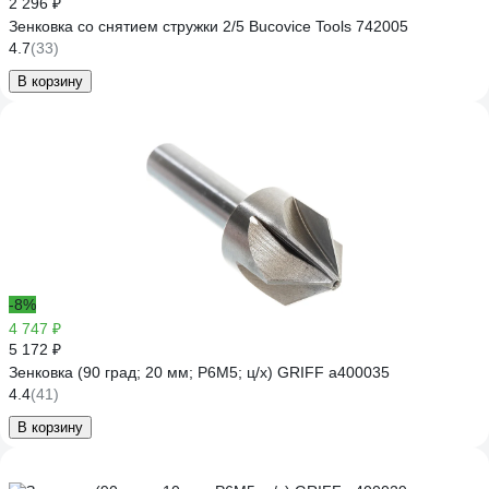
2 296 ₽
Зенковка со снятием стружки 2/5 Bucovice Tools 742005
4.7
(33)
В корзину
-8%
4 747 ₽
5 172 ₽
Зенковка (90 град; 20 мм; Р6М5; ц/х) GRIFF a400035
4.4
(41)
В корзину