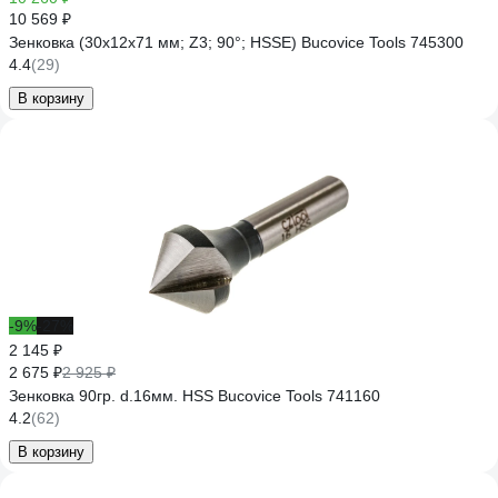
10 569 ₽
Зенковка (30х12х71 мм; Z3; 90°; HSSE) Bucovice Tools 745300
4.4
(29)
В корзину
-9%
-27%
2 145 ₽
2 675 ₽
2 925 ₽
Зенковка 90гр. d.16мм. HSS Bucovice Tools 741160
4.2
(62)
В корзину