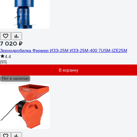
7 020 ₽
Зернодробилка Фермер ИЗЭ-25М ИЗЭ-25М-400 7USM-IZE25M
4.4
(93)
В корзину
Нет в наличии