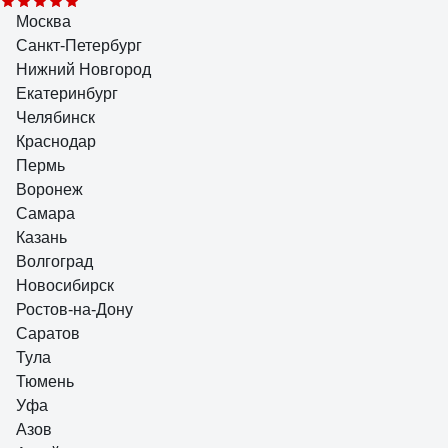
137 отзывов
Москва
Отзыв о Фермер ИЗЭ-14 7USM-IZE14
Санкт-Петербург
Нижний Новгород
Екатеринбург
Челябинск
Валерий
Краснодар
05.02.2020
Пермь
Дает очень мелкую фракцию на выходе, для куриц сразу
Воронеж
порубленную фракцию можно сыпать. Пока только месяц в работе,
плохого сказать не могу про эту зернодробилку.
Самара
Казань
Волгоград
Новосибирск
Ростов-на-Дону
Саратов
Тула
Тюмень
Уфа
Азов