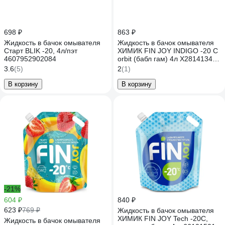
698 ₽
863 ₽
Жидкость в бачок омывателя
Жидкость в бачок омывателя
Старт BLIK -20, 4л/пэт
ХИМИК FIN JOY INDIGO -20 С
4607952902084
orbit (бабл гам) 4л X281413411
66100818
3.6
(5)
2
(1)
В корзину
В корзину
-21%
604 ₽
840 ₽
623 ₽
769 ₽
Жидкость в бачок омывателя
ХИМИК FIN JOY Tech -20С,
Жидкость в бачок омывателя