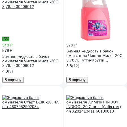
-5%
548 ₽
579 ₽
579 ₽
Зимняя жидкость в бачок
омывателя Чистая Миля -20C,
Зимняя жидкость в бачок
3.78 л, Тутти-Фрутти
омывателя Чистая Миля -20C,
430406098
3,78л 430406012
3.8
(12)
4.8
(9)
В корзину
В корзину