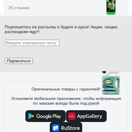
26 отзывов
Отзыв о Летний стеклоомыватель Grass
Подпишитесь
на рассылку
и будьте в курсе! Акции, скидки,
распродажи ждут!
Mosquitos Cleaner концентрат, 1 л 110103
22.12.2022
Вячеслав Х.
отлично справляется с мошкой и следов от насекомых на
лобовом стекле
Подписаться
27 отзывов
Оригинальные товары с гарантией!
Установите мобильное приложение, чтобы информация
по заказам всегда была под рукой
Отзыв о Стеклоомыватель Sintec АРКТИКА
-25°С, 4 л 614508
23.01.2023
Алексей К.
1. Невысокая цена. 2. Не замерзает в -20 (проверял в