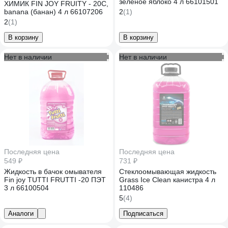
зеленое яблоко 4 л 66101501
ХИМИК FIN JOY FRUITY - 20С,
banana (банан) 4 л 66107206
2
(1)
2
(1)
В корзину
В корзину
Нет в наличии
Нет в наличии
Последняя цена
Последняя цена
549 ₽
731 ₽
Жидкость в бачок омывателя
Стеклоомывающая жидкость
Fin joy TUTTI FRUTTI -20 ПЭТ
Grass Ice Clean канистра 4 л
3 л 66100504
110486
5
(4)
Аналоги
Подписаться