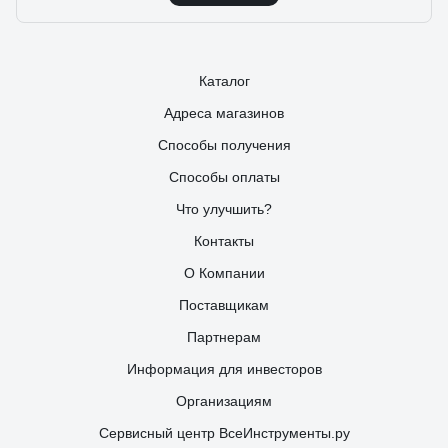
морозилке - оставалась жидкой). Проверял
рефрактометром - температура замерзания около -37. Но
тут надо понимать, что изопропил густеет при понижении
температуры. Т.е. при определенной температуре он
будет жидкий, но до стекла уже не добьет распылитель. 3.
Каталог
Более безопасна по сравнении с незамерзайками на
основе метанола.
Адреса магазинов
Способы получения
Способы оплаты
Что улучшить?
Контакты
О Компании
Поставщикам
Партнерам
Информация для инвесторов
Организациям
Сервисный центр ВсеИнструменты.ру