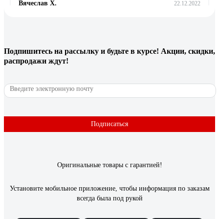
Вячеслав Х.
22.12.2022
отлично справляется с мошкой и следов от насекомых на
лобовом стекле
Подпишитесь
на рассылку
и будьте в курсе! Акции, скидки,
27 отзывов
распродажи ждут!
Отзыв о Стеклоомыватель Sintec АРКТИКА
-25°С, 4 л 614508
Алексей К.
23.01.2023
1. Невысокая цена. 2. Не замерзает в -20 (проверял в
Подписаться
морозилке - оставалась жидкой). Проверял рефрактометром -
температура замерзания около -37. Но тут надо понимать,
что изопропил густеет при понижении температуры. Т.е.
при определенной температуре он будет жидкий, но до
Оригинальные товары с гарантией!
стекла уже не добьет распылитель. 3. Более безопасна по
сравнении с незамерзайками на основе метанола.
Установите мобильное приложение, чтобы информация по заказам
всегда была под рукой