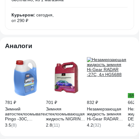
Курьером:
сегодня,
от 290 ₽
Аналоги
-5%
781 ₽
701 ₽
832 ₽
662 ₽
Зимний
Зимняя
Незамерзающая
Неза
автостеклоомыватель
стеклоомывающая
жидкость зимняя
жидко
Pingo -30С,
жидкость NIGRIN
Hi-Gear RADAR
DELU
канистра 4 л 75030-
22C 4 л Gel4W22
-27С, 4л HG5688
авто
3.5
(8)
2.8
(11)
4.2
(32)
4
(22)
9
4л H