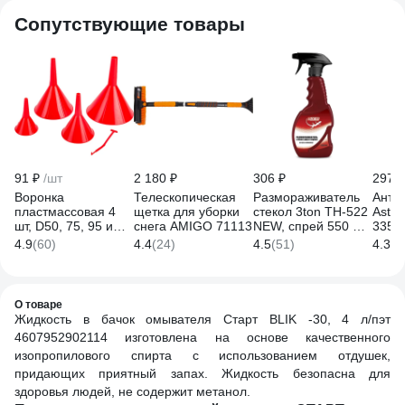
Сопутствующие товары
91 ₽
/шт
2 180 ₽
306 ₽
297 ₽
Воронка
Телескопическая
Размораживатель
Анти
пластмассовая 4
щетка для уборки
стекол 3ton ТН-522
Astro
шт, D50, 75, 95 и
снега AMIGO 71113
NEW, спрей 550 мл
335м
115 мм REDMARK
40341
4.9
(60)
4.4
(24)
4.5
(51)
4.3
(8
RM834
О товаре
Жидкость в бачок омывателя Старт BLIK -30, 4 л/пэт
4607952902114 изготовлена на основе качественного
изопропилового спирта с использованием отдушек,
придающих приятный запах. Жидкость безопасна для
здоровья людей, не содержит метанол.