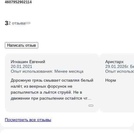
4607952902114
3
2 отзыва
Написать отзыв
Игнашин Евгений
Аристарх
20.01.2021
29.01.2026
г. 
Опыт использования: Менее месяца
Опыт использ
Дорожную грязь смывает оставляя белый
Норм
налёт, из веерных форсунок не
распыляеться а льётся струёй. Не в
движении при распылении остаётся что-
то на подобии масленной плёнки а когда
начинаешь движение она постепенно
испаряется и превращается в белый
Посмотреть все отзывы
налёт.