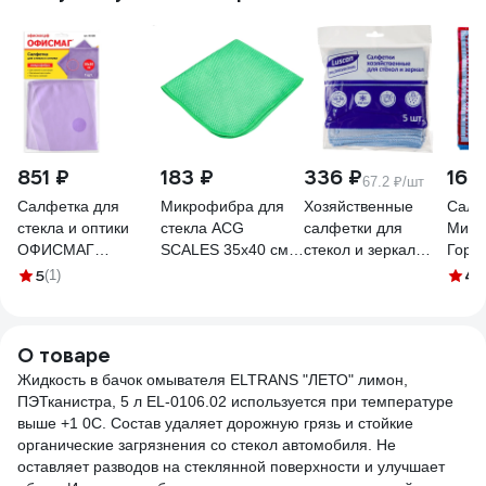
851 ₽
183 ₽
336 ₽
162
67.2 ₽/шт
Салфетка для
Микрофибра для
Хозяйственные
Салф
стекла и оптики
стекла ACG
салфетки для
Микр
ОФИСМАГ
SCALES 35x40 см
стекол и зеркал
Горни
микрофибра, 30x30
1009369
Luscan Professional
см, д
5
4.
(1)
см, фиолетовая
230 г/м2, 30x30 см,
зерка
601260
5 шт/уп 1604418
паке
этике
О товаре
Жидкость в бачок омывателя ELTRANS "ЛЕТО" лимон,
ПЭТканистра, 5 л EL-0106.02 используется при температуре
выше +1 0С. Состав удаляет дорожную грязь и стойкие
органические загрязнения со стекол автомобиля. Не
оставляет разводов на стеклянной поверхности и улучшает