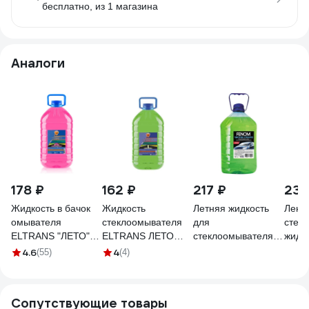
бесплатно
, из 1 магазина
Аналоги
178 ₽
162 ₽
217 ₽
232
Жидкость в бачок
Жидкость
Летняя жидкость
Лени
омывателя
стеклоомывателя
для
стек
ELTRANS "ЛЕТО"
ELTRANS ЛЕТО
стеклоомывателя
жидк
жевательная
"МОХИТО",
автомобиля Fenom
ЛЕНИ
4.6
4
(55)
(4)
резинка
ПЭТканистра, 5 л
"Чистое стекло"
Бриз 
ПЭТканистра, 5 л
EL-0106.05
FN122N
УТ00
EL-0106.04
Сопутствующие товары