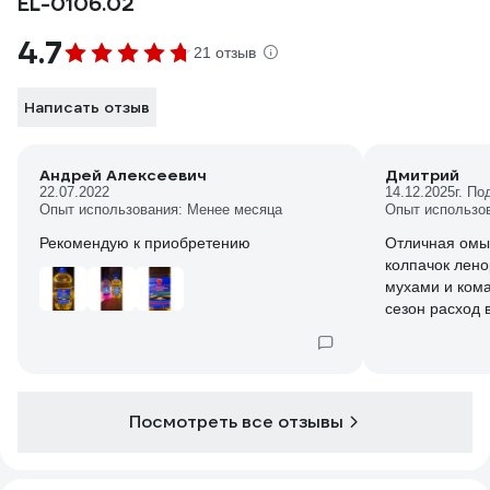
EL-0106.02
4.7
21 отзыв
Написать отзыв
Андрей Алексеевич
Дмитрий
22.07.2022
14.12.2025
г. По
Опыт использования: Менее месяца
Опыт использо
Рекомендую к приобретению
Отличная омы
колпачок лено
мухами и ком
сезон расход всего 8 бутылок, в
сравнении с "
Экономия на 
Посмотреть все отзывы