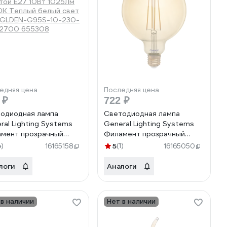
едняя цена
Последняя цена
 ₽
722 ₽
одиодная лампа
Светодиодная лампа
ral Lighting Systems
General Lighting Systems
мент прозрачный
Филамент прозрачный
той E27 10Вт 1025Лм
золотой E27 8Вт 810Лм
4)
5
(1)
16165158
16165050
К Теплый белый свет
2700К Теплый белый свет
GLDEN-G95S-10-230-
Шар GLDEN-G125S-8-230-
логи
Аналоги
-2700 655308
E27-2700 655309
 в наличии
Нет в наличии