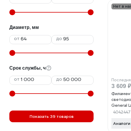
Нет в на
Диаметр, мм
от
до
Срок службы, ч
от
до
Последня
3 609 
Филамен
светодио
General L
GLDEN-C
4042447
Показать 39 товаров
1800 зол
Аналоги