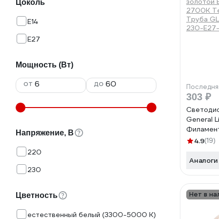
Цоколь
E14
E27
Мощность (Вт)
от
до
Последня
303 ₽
Светодио
General L
Филамен
Напряжение, В
золотой 
4.9
(19)
2700К Т
220
Труба G
Аналоги
230-E27
230
Нет в на
Цветность
естественный белый (3300-5000 К)