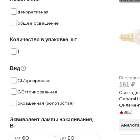
декоративная
общее освещение
Количество в упаковке, шт
1
Вид
Последня
CL/прозрачная
161 ₽
GC/тонированная
Светодио
General L
окрашенная (золотистая)
Филамен
золотой 
5
(2)
Нейтраль
Эквивалент лампы накаливания,
на ветр
Аналоги
Вт
230-E14
от
до