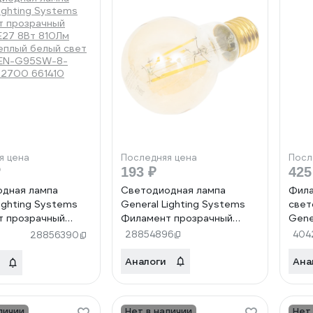
я цена
Последняя цена
Посл
₽
193 ₽
425
дная лампа
Светодиодная лампа
Фила
ighting Systems
General Lighting Systems
свет
т прозрачный
Филамент прозрачный
Gene
E27 8Вт 810Лм
золотой E27 10Вт 830Лм
под 
28854896
404
28856390
плый белый свет
4500К Нейтральный белый
230-
EN-G95SW-8-
свет GLDEN-A60S-10-230-
золо
Аналоги
Ана
2700 661410
E27-4500 661414
личии
Нет в наличии
Нет