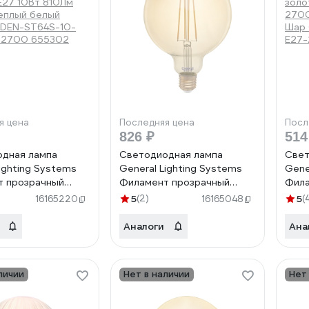
я цена
Последняя цена
Посл
826 ₽
514
дная лампа
Светодиодная лампа
Свет
ighting Systems
General Lighting Systems
Gene
т прозрачный
Филамент прозрачный
Фила
E27 10Вт 810Лм
золотой E27 10Вт 1025Лм
золо
5
(2)
5
(
16165220
16165048
еплый белый
2700К Теплый белый свет
2700
LDEN-ST64S-10-
Шар GLDEN-G125S-10-230-
Шар 
Аналоги
Ана
-2700 655302
E27-270 655310
E27
личии
Нет в наличии
Нет