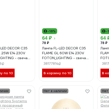
-18%
-
64 ₽
64 
78 ₽
78 ₽
-LED DECOR С35
Лампа FL-LED DECOR С35
Ламп
 25W E14 230V
FLAME GL 60W E14 230V
FLAM
GHTING - свеча
FOTON_LIGHTING - свеча
FOTO
 золотая 606020
на ветру золотая 606044
на в
8
38177814
3817
ну по 10
В корзину по 10
В к
личии
Нет в наличии
Нет