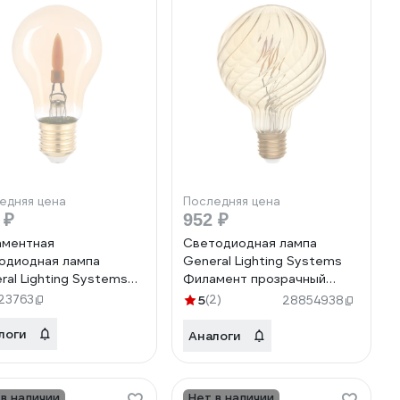
едняя цена
Последняя цена
 ₽
952 ₽
ментная
Светодиодная лампа
одиодная лампа
General Lighting Systems
ral Lighting Systems
Филамент прозрачный
пламя GLDEN-A60S-6-
золотой E27 8Вт 400Лм
23763
5
(2)
28854938
E27-1800 груша,
2700К Теплый белый свет
тая 685009
Шар GLDEN-G95S-GW-8-
логи
Аналоги
230-E27-2700 661402
 в наличии
Нет в наличии