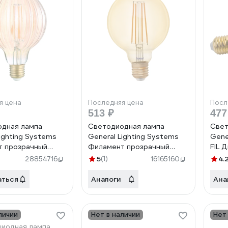
я цена
Последняя цена
Посл
513 ₽
477
дная лампа
Светодиодная лампа
Свет
ighting Systems
General Lighting Systems
Gene
т прозрачный
Филамент прозрачный
FIL 
E27 8Вт 400Лм
золотой E27 8Вт 810Лм
13W-
5
(1)
4.
28854716
16165160
ейтральный белый
2700К Теплый белый свет
686
EN-G95S-GR-8-
Шар GLDEN-G95S-8-230-
аться
Аналоги
Ана
4500 661401
E27-2700 655307
личии
Нет в наличии
Нет