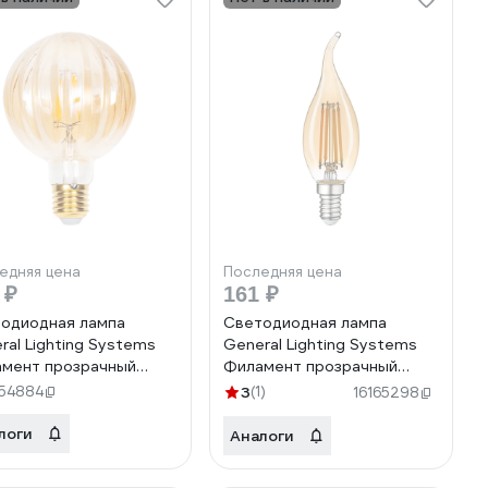
едняя цена
Последняя цена
 ₽
161 ₽
одиодная лампа
Светодиодная лампа
ral Lighting Systems
General Lighting Systems
мент прозрачный
Филамент прозрачный
той E27 8Вт 400Лм
золотой E14 7Вт 500Лм
54884
3
(1)
16165298
К Теплый белый свет
Холодный белый Свеча на
 GLDEN-G95S-GR-8-
ветру GLDEN-CWS-7-230-
логи
Аналоги
E27-2700 661400
E14-6500 649931