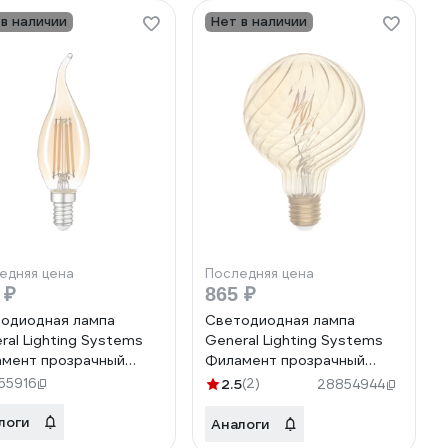
 в наличии
Нет в наличии
едняя цена
Последняя цена
 ₽
865 ₽
одиодная лампа
Светодиодная лампа
ral Lighting Systems
General Lighting Systems
мент прозрачный
Филамент прозрачный
той E14 10Вт 650Лм
золотой E27 8Вт 400Лм
55916
2.5
(2)
28854944
ый белый Свеча на
4500К Нейтральный белый
у GLDEN-CWS-10-
Шар GLDEN-G95S-GW-8-
логи
Аналоги
E14-2700 661422
230-E27-4500 661403