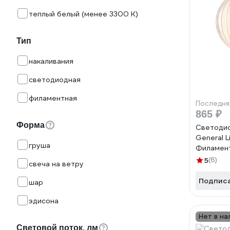
теплый белый (менее 3300 К)
Тип
накаливания
светодиодная
филаментная
Последня
865 ₽
Форма
Светодио
General L
груша
Филамен
золотой 
5
(6)
свеча на ветру
4500К Н
Шар GLD
Подпис
шар
230-E27-
эдисона
Нет в на
Световой поток, лм