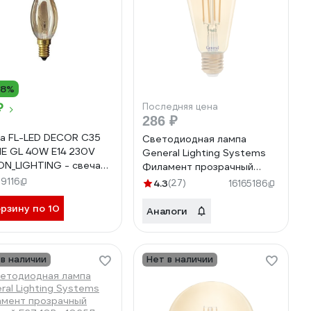
18%
₽
Последняя цена
286 ₽
а FL-LED DECOR С35
Светодиодная лампа
E GL 40W E14 230V
General Lighting Systems
N_LIGHTING - свеча
Филамент прозрачный
етру золотая 606037
золотой E27 8Вт 750Лм
9116
4.3
(27)
16165186
2700К Теплый белый свет
орзину по 10
Труба GLDEN-ST64S-8-
Аналоги
230-E27-2700 655301
 в наличии
Нет в наличии