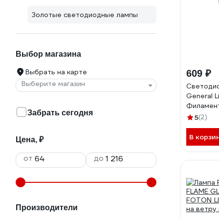
Золотые светодиодные лампы
Выбор магазина
Выбрать на карте
609 ₽
Выберите магазин
Светодио
General L
Филамен
Забрать сегодня
золотой 
5
(2)
2700К Те
Труба G
В корзи
Цена, ₽
230-E27
от
до
Производители