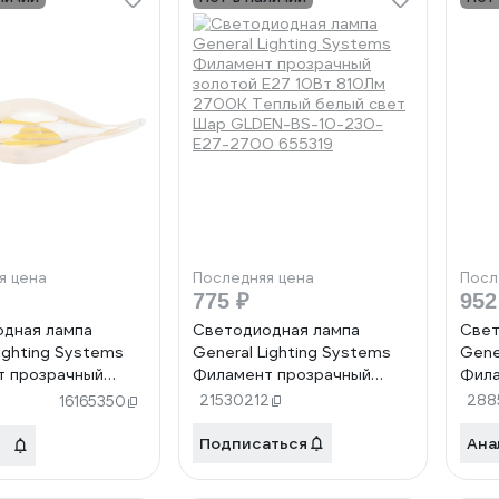
я цена
Последняя цена
Посл
775 ₽
952
дная лампа
Светодиодная лампа
Свет
ighting Systems
General Lighting Systems
Gene
т прозрачный
Филамент прозрачный
Фила
E14 7Вт 470Лм
золотой E27 10Вт 810Лм
золо
21530212
288
16165350
ный белый Свеча
2700К Теплый белый свет
2700
у GLDEN-CWS-7-
Шар GLDEN-BS-10-230-
Шар
Подписаться
Ана
-4500 649930
E27-2700 655319
230-