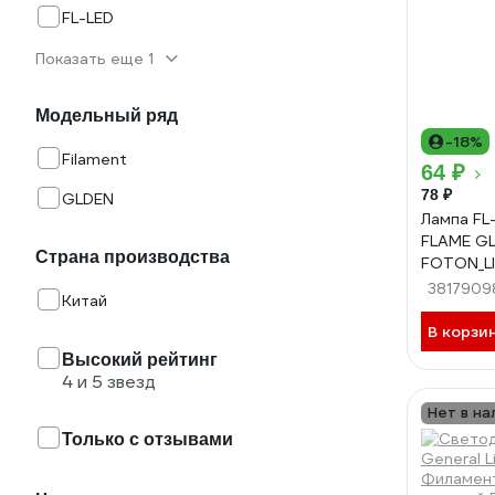
FL-LED
Показать еще 1
Модельный ряд
-18%
Filament
64 ₽
78 ₽
GLDEN
Лампа FL
FLAME GL
Страна производства
FOTON_LI
на ветру
3817909
Китай
В корзи
Высокий рейтинг
4 и 5 звезд
Нет в на
Только с отзывами