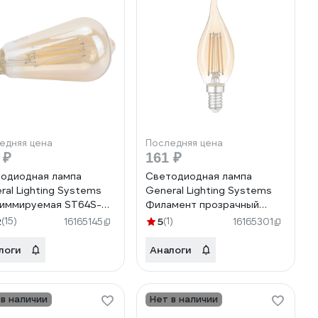
едняя цена
Последняя цена
 ₽
161 ₽
одиодная лампа
Светодиодная лампа
ral Lighting Systems
General Lighting Systems
Диммируемая ST64S-
Филамент прозрачный
E27-2700K Золотая
золотой E14 7Вт 430Лм
2
(15)
5
(1)
16165145
16165301
900
Теплый белый свет Свеча
на ветру GLDEN-CWS-7-
логи
Аналоги
230-E14-2700 647300
 в наличии
Нет в наличии