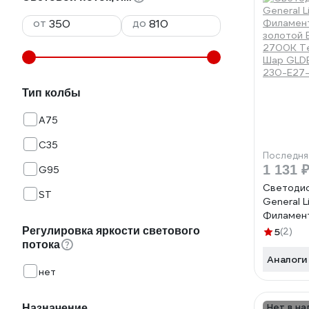
от
до
Тип колбы
A75
C35
Последня
1 131 
G95
Светодио
ST
General L
Филамен
золотой 
Регулировка яркости светового
5
(2)
2700К Те
потока
Шар GLD
Аналоги
230-E27-
нет
Нет в на
Назначение