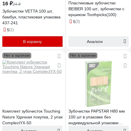
16 ₽
Пластиковые зубочистки
24 ₽
BEIBER 100 шт., зубочистки с
Зубочистки VETTA 100 шт,
ершиком Toothpicks(100)
бамбук, пластиковая упаковка
5
(3)
437-241
5
(1)
В корзину
Аналоги
Нет в наличии
Нет в наличии
Комплект зубочисток Touching
Зубочистки PAPSTAR Н80 мм
Nature Удачная покупка, 2 упак
100 шт в упаковке без
ComplectYX-50
индивидуальной упаковки
дерево PS-12674