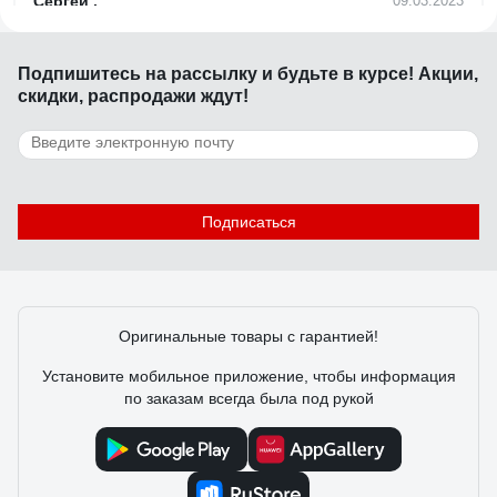
Сергей .
09.03.2023
Брака нет. Удобные.
Подпишитесь
на рассылку
и будьте в курсе! Акции,
скидки, распродажи ждут!
9 отзывов
Отзыв о Деревянные зубочистки ЛАЙМА
LAIMA комплект 190 штук, в диспенсере
604770
Петр З.
03.05.2026
Подписаться
Удобны для тех, кто не переносит бамбуковое щепление.
Оригинальные товары с гарантией!
Установите мобильное приложение, чтобы информация
по заказам всегда была под рукой