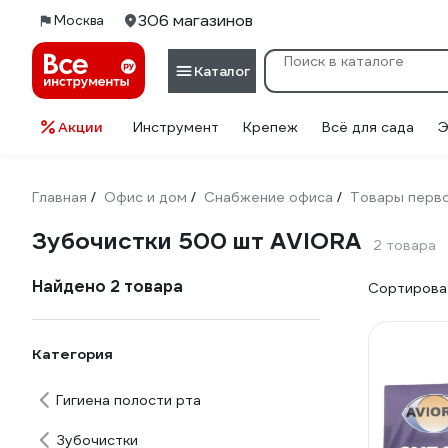
306 магазинов
Москва
Каталог
Акции
Инструмент
Крепеж
Всё для сада
Э
Главная
Офис и дом
Снабжение офиса
Товары перв
/
/
/
Зубочистки 500 шт AVIORA
2 товара
Найдено 2 товара
Сортироват
Категория
Гигиена полости рта
Зубочистки