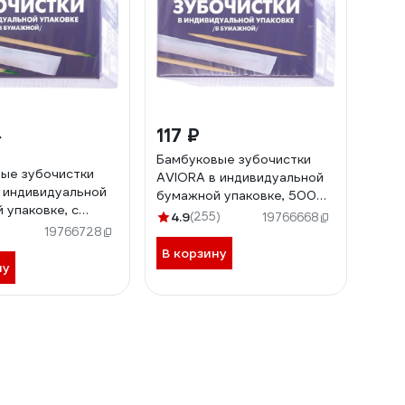
117 ₽
Бамбуковые зубочистки
ые зубочистки
AVIORA в индивидуальной
 индивидуальной
бумажной упаковке, 500
 упаковке, с
шт в картонной коробке
4.9
(255)
19766668
, 500 шт в
401-486
19766728
й коробке 401-487
В корзину
ну