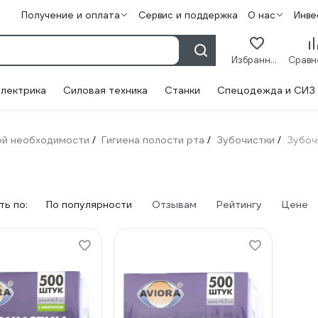
Получение и оплата
Сервис и поддержка
О нас
Инве
Избранное
лектрика
Силовая техника
Станки
Спецодежда и СИЗ
ой необходимости
Гигиена полости рта
Зубочистки
Зубоч
/
/
/
ь по:
По популярности
Отзывам
Рейтингу
Цене