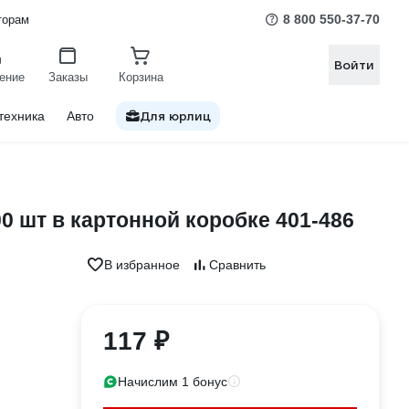
8 800 550-37-70
торам
Войти
ение
Заказы
Корзина
Для юрлиц
техника
Авто
 шт в картонной коробке 401-486
В избранное
Сравнить
117 ₽
Начислим 1 бонус