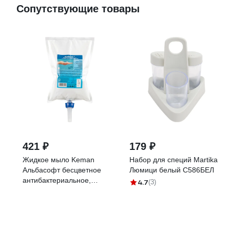
Сопутствующие товары
421 ₽
179 ₽
Жидкое мыло Keman
Набор для специй Martika
Альбасофт бесцветное
Люмици белый С586БЕЛ
антибактериальное,
4.7
(3)
картридж 1000 мл для
диспенсера S1 100046-
1000 25630