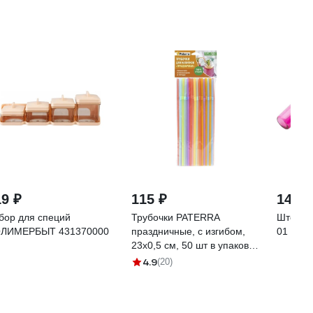
19 ₽
115 ₽
149 ₽
бор для специй
Трубочки PATERRA
Штопор
ЛИМЕРБЫТ 431370000
праздничные, с изгибом,
01
23x0,5 см, 50 шт в упаковке
401-268
4.9
(20)