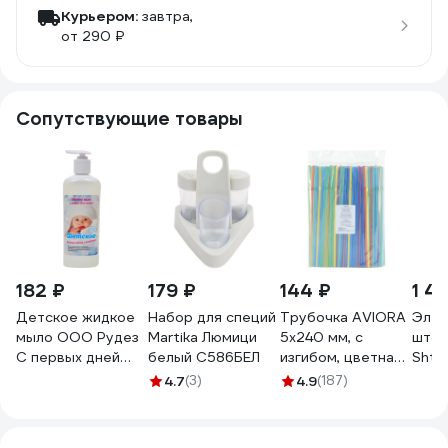
Курьером:
завтра,
от 290 ₽
Сопутствующие товары
182 ₽
179 ₽
144 ₽
1 4
Детское жидкое
Набор для специй
Трубочка AVIORA
Элек
мыло ООО Рудез
Martika Люмици
5x240 мм, с
штоп
С первых дней
белый С586БЕЛ
изгибом, цветная,
Shta
жизни 500 мл,
250 шт в упаковке
ЦБ-
4.7
(3)
4.9
(187)
насос-дозатор
401-980
М705