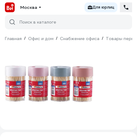
Москва
Для юрлиц
Поиск в каталоге
Главная
/
Офис и дом
/
Снабжение офиса
/
Товары перво