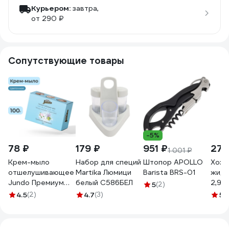
Курьером:
завтра,
от 290 ₽
Сопутствующие товары
-5%
78 ₽
179 ₽
951 ₽
277
1 001 ₽
Крем-мыло
Набор для специй
Штопор APOLLO
Хозя
отшелушивающее
Martika Люмици
Barista BRS-01
жидк
Jundo Премиум
белый С586БЕЛ
2,9 л
5
(2)
100 гр
4620
4.5
(2)
4.7
(3)
5
(
4903720041048