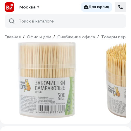
Москва
Для юрлиц
Поиск в каталоге
Главная
/
Офис и дом
/
Снабжение офиса
/
Товары перво