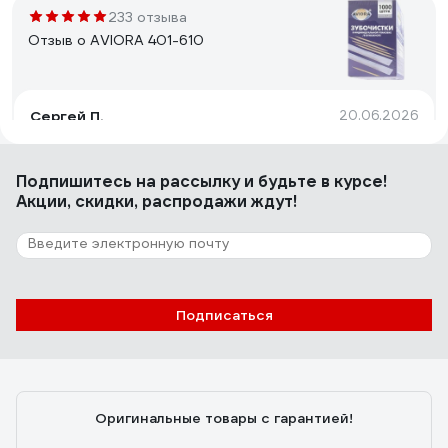
233 отзыва
Отзыв о AVIORA 401-610
Сергей П.
20.06.2026
отличные в индивидуальной упаковке. Удобно брать с
собой. Не крошатся, не ломаются. Материал крепкий.
Подпишитесь
на рассылку
и будьте в курсе!
Акции, скидки, распродажи ждут!
280 отзывов
Отзыв о AVIORA 401-609
Подписаться
Ирина Г.
20.06.2026
крепкие , острые , не дубины. покрыты мятой .
спасибо , качественные
Оригинальные товары с гарантией!