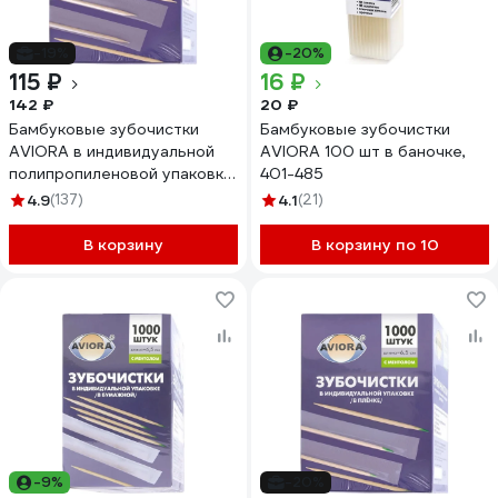
-19%
-20%
115 ₽
16 ₽
142 ₽
20 ₽
Бамбуковые зубочистки
Бамбуковые зубочистки
AVIORA в индивидуальной
AVIORA 100 шт в баночке,
полипропиленовой упаковке,
401-485
1000 шт в картонной
4.9
(137)
4.1
(21)
коробке 401-488
В корзину
В корзину по 10
-9%
-20%