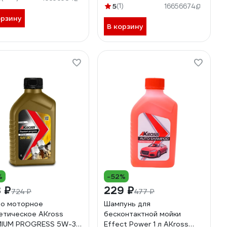
двухкомпонентный AKross
5
(1)
16656674
AKS0015COS
орзину
В корзину
%
-52%
 ₽
229 ₽
724 ₽
477 ₽
о моторное
Шампунь для
етическое AKross
бесконтактной мойки
MIUM PROGRESS 5W-30
Effect Power 1 л AKross