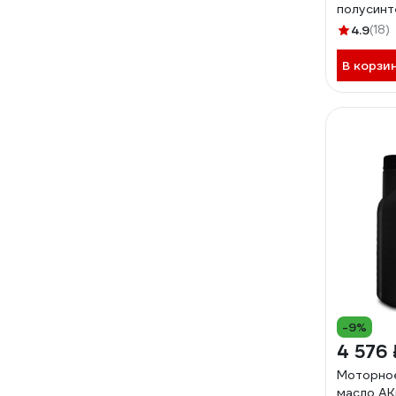
полусинт
40, SL/CF,
4.9
(18)
AKS000
В корзи
-9%
4 576 
Моторное
масло AK