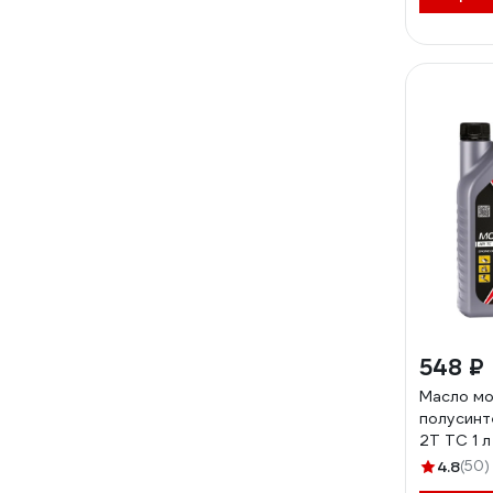
548 ₽
Масло м
полусинт
2Т ТС 1 л
AKS002
4.8
(50)