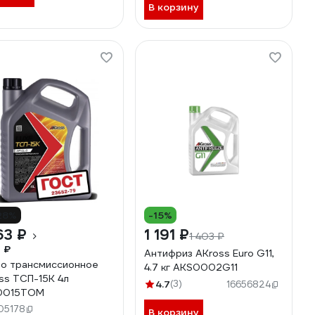
В корзину
28%
-15%
63 ₽
1 191 ₽
1 403 ₽
7 ₽
Антифриз AKross Euro G11,
о трансмиссионное
4.7 кг AKS0002G11
ss ТСП-15К 4л
4.7
(3)
16656824
0015TOM
05178
В корзину