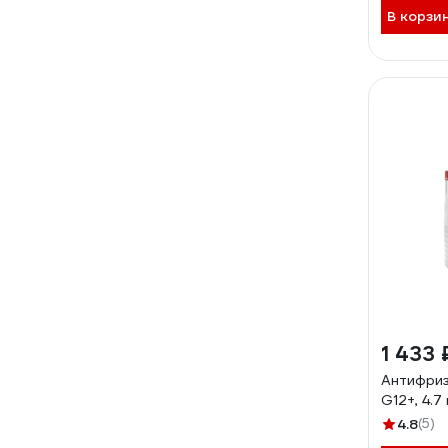
В корзи
1 433 
Антифриз
G12+, 4.
4.8
(5)