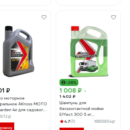
-28%
01 ₽
1 008 ₽
1 402 ₽
о моторное
Шампунь для
ральное AKross MOTO
бесконтактной мойки
arden 4л для садового
Effect 300 5 кг
румента
1572
двухкомпонентный AKross
0004MOTO
4.7
(3)
16656554
AKS0014COS
орзину