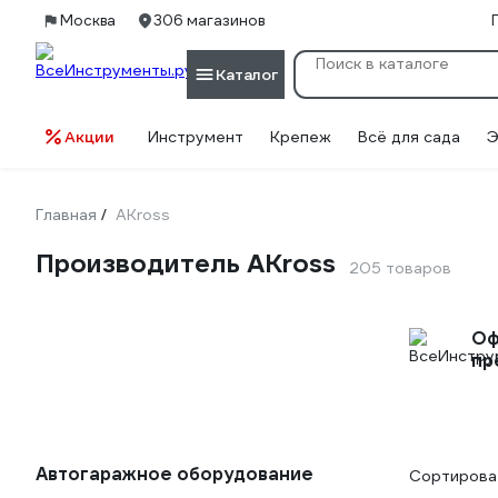
Москва
306 магазинов
Каталог
Акции
Инструмент
Крепеж
Всё для сада
Э
Главная
AKross
/
Производитель AKross
205 товаров
Оф
пр
Автогаражное оборудование
Сортироват