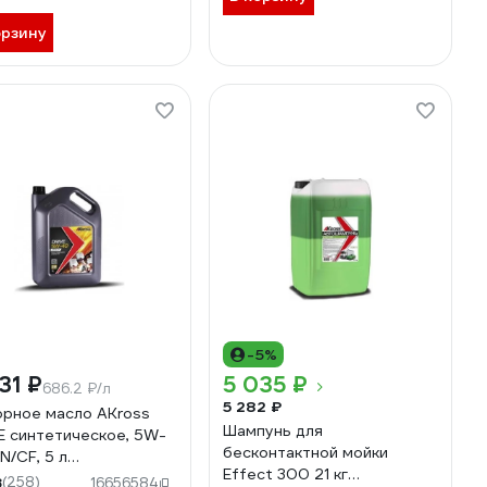
орзину
-5%
31 ₽
5 035 ₽
686.2 ₽/л
5 282 ₽
рное масло AKross
Шампунь для
E синтетическое, 5W-
бесконтактной мойки
N/CF, 5 л
Effect 300 21 кг
0003MOF
8
(258)
16656584