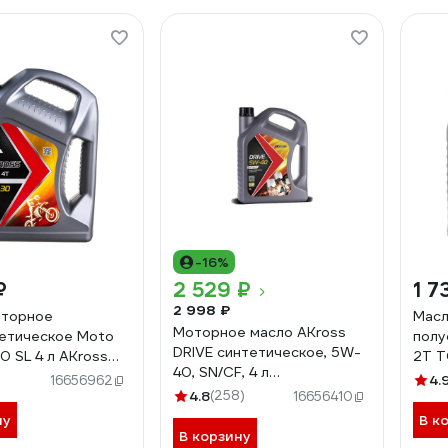
-16%
₽
2 529 ₽
1 7
2 998 ₽
оторное
Масл
Моторное масло AKross
етическое Moto
полу
DRIVE синтетическое, 5W-
0 SL 4 л AKross
2Т Т
40, SN/CF, 4 л
9MOS
AKS
4.
16656962
AKS0002MOF
4.8
(258)
16656410
ну
В к
В корзину