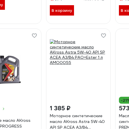
ну
В корзину
В к
-21
₽
1 385 ₽
573
Моторное синтетические
Масл
 масло AKross
масло AKross Astra 5W-40
синт
 PROGRESS
API SP ACEA А3/В4
PRE