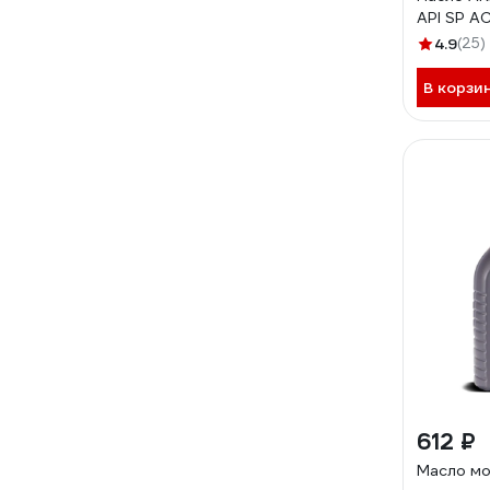
API SP A
PAO+Est
4.9
(25)
В корзи
612 ₽
Масло м