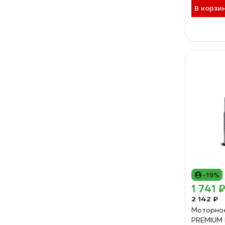
В корзи
-19%
1 741 
2 142 ₽
Моторное
PREMIUM