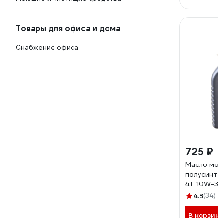
Товары для офиса и дома
Снабжение офиса
725 ₽
Масло м
полусинт
4Т 10W-3
AKS002
4.8
(34)
В корзи