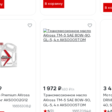
В корзину
ну
В к
₽
1 972 ₽
3 4
493 ₽/л
 Premium AKross
Трансмиссионное масло
Мото
7 кг AKS0002G12
AKross TM-5 SAE 80W-90,
DRIV
GL-5, 4 л AKS0005TOM
40, S
16656308
AKS
5
(9)
4.
16657094