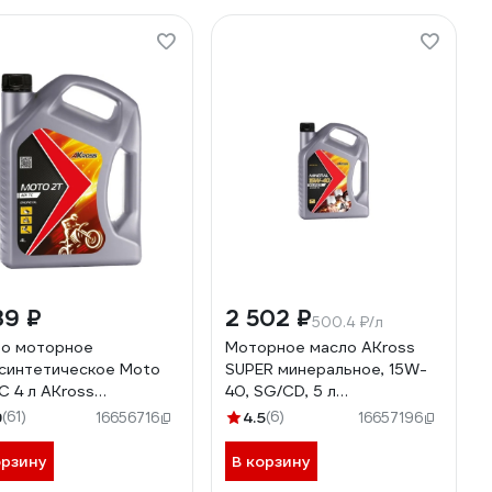
39 ₽
2 502 ₽
500.4 ₽/л
о моторное
Моторное масло AKross
синтетическое Moto
SUPER минеральное, 15W-
С 4 л AKross
40, SG/CD, 5 л
0027MOS
AKS0015MOM
9
(61)
4.5
(6)
16656716
16657196
орзину
В корзину