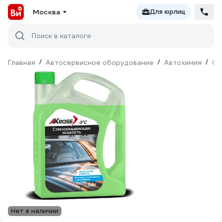
Москва
Для юрлиц
Поиск в каталоге
Главная
/
Автосервисное оборудование
/
Автохимия
/
Оч
Нет в наличии