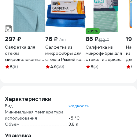
-35%
297 ₽
76 ₽
86 ₽
191 
/шт
132 ₽
Салфетка для
Салфетка из
Салфетка из
Набо
стекла
микрофибры для
микрофибры для
из м
микроволоконная
стекла Рыжий кот
стекол и зеркал
для 
ПУ HQ profiline
CM-05 40х40 см
VETTA с
зерк
5
(9)
4.9
(56)
5
(5)
5
(
35х40 см синяя
280102
бамбуковым
шт.,
73612
волокном,
30х3
30x40см, 300г/
кв.м 448-230
Характеристики
Вид
жидкость
Минимальная температура
использования
-5 °С
Объем
3.8 л
Упаковка