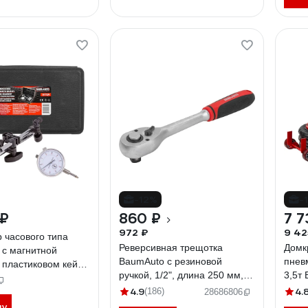
-12%
-
 ₽
860 ₽
7 7
972 ₽
9 42
 часового типа
Реверсивная трещотка
Домк
 с магнитной
BaumAuto с резиновой
пнев
в пластиковом кейсе
ручкой, 1/2", длина 250 мм,
3,5т
(60412)
72 зуба BM-
270A
4.9
4.
(186)
28686806
80724/72зуб./(51630)
ну