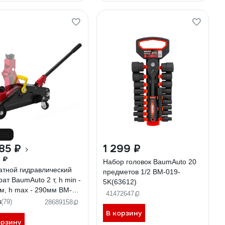
13%
85 ₽
1 299 ₽
1 ₽
Набор головок BaumAuto 20
атной гидравлический
предметов 1/2 BM-019-
ат BaumAuto 2 т, h min -
5K(63612)
м, h max - 290мм BM-
41472647
008(52143)
8
(79)
28689158
В корзину
орзину