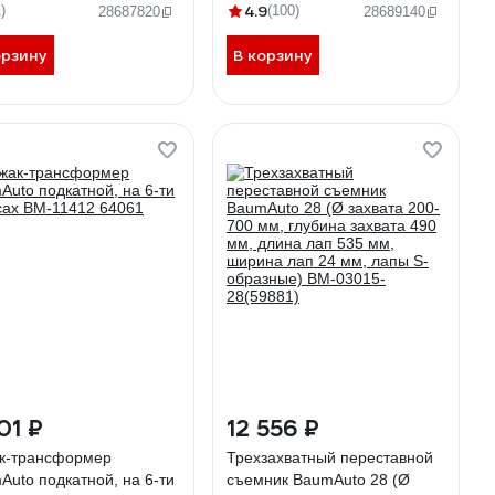
м, биты t, th, h, sl, ph,
4.9
)
(100)
28687820
28689140
 биты, кусачки 115 мм, в
яре, 40 предметов BM-
орзину
В корзину
4140(18427)
01 ₽
12 556 ₽
к-трансформер
Трехзахватный переставной
Auto подкатной, на 6-ти
съемник BaumAuto 28 (Ø