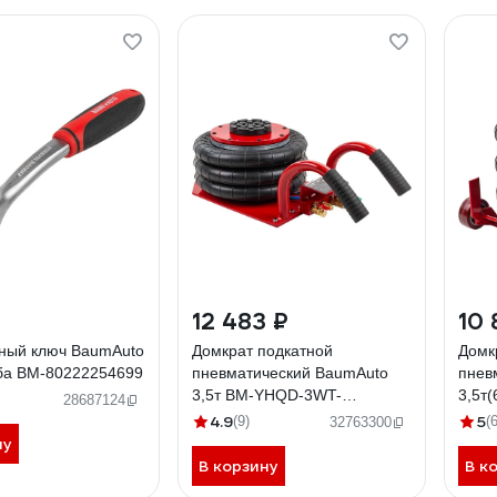
12 483 ₽
10 
ный ключ BaumAuto
Домкрат подкатной
Домк
уба BM-80222254699
пневматический BaumAuto
пнев
3,5т BM-YHQD-3WT-
3,5т(
28687124
270B(58554)
max 
4.9
5
(9)
(6
32763300
диам
ну
TRA3
В корзину
В к