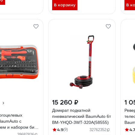
В корзину
В к
15 260 ₽
1 0
Домкрат подкатной
Реве
огоцелевых
пневматический BaumAuto 6т
теле
BaumAuto с
BM-YHQD-3WT-320A(58555)
Baum
лем и набором бит
компл
4.9
4.
(9)
32762352
работ t, th, h, sl,
в пл
28687826