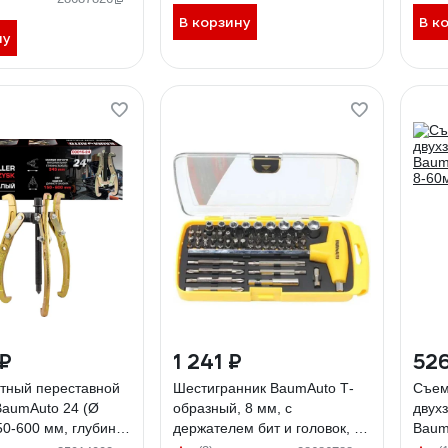
ец. биты, в футляре,
3031
В корзину
В к
етов BM-
ну
(18454)
 ₽
1 241 ₽
526
атный переставной
Шестигранник BaumAuto Т-
Съем
BaumAuto 24 (Ø
образный, 8 мм, с
двух
50-600 мм, глубина
держателем бит и головок, 52
Baum