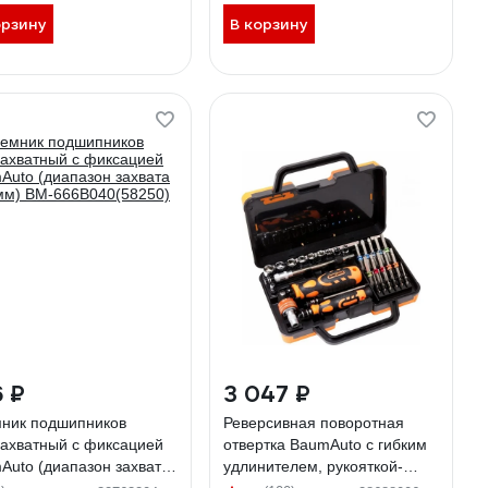
4232(15713)
орзину
В корзину
 ₽
3 047 ₽
ник подшипников
Реверсивная поворотная
захватный с фиксацией
отвертка BaumAuto с гибким
Auto (диапазон захвата
удлинителем, рукояткой-