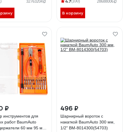
мм) BM-666B040(58250)
битодержателем, комплектом
4.7
)
(100)
32763204
28688006
бит и головок 5-13 мм, ph, pz,
sl, h, th в кейсе, 31 предмет
орзину
В корзину
BM-30311631(18457)
10 ₽
496 ₽
р инструментов для
Шарнирный вороток с
ых работ BaumAuto
накаткой BaumAuto 300 мм,
держатели 60 мм 95 мм,
1/2" BM-8014300(54703)