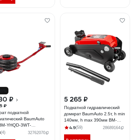
18%
30 ₽
5 265 ₽
5 ₽
Подкатной гидравлический
рат подкатной
домкрат BaumAuto 2.5т, h min
матический BaumAuto
140мм, h max 390мм BM-
 BM-YHQD-3WT-
TR20005(52144)
4.9
(59)
28689164
(58553)
8
(4)
32762070