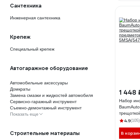
Столярно-слесарный инструмент
Сантехника
Ударно-рычажный инструмент
Шарнирно-губцевый инструмент
Инженерная сантехника
Электромонтажный инструмент
Крепеж
Специальный крепеж
Автогаражное оборудование
Автомобильные аксессуары
Домкраты
1 448 
Замена смазки и жидкостей автомобиля
Набор ин
Сервисно-гаражный инструмент
BaumAuto 
Съемно-демонтажный инструмент
трещоткой,
Показать еще
предмето
4.9
(105)
5MSA(547
Строительные материалы
В корзи