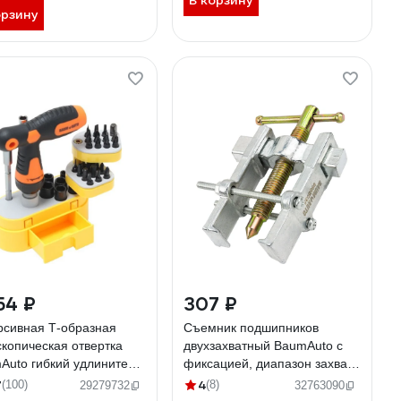
В корзину
орзину
54 ₽
307 ₽
рсивная Т-образная
Съемник подшипников
скопическая отвертка
двухзахватный BaumAuto с
Auto гибкий удлинитель,
фиксацией, диапазон захвата
ект бит и головок, 32пр,
8-45мм BM-666B035(58248)
7
4
(100)
(8)
29279732
32763090
астиковом футляре BM-