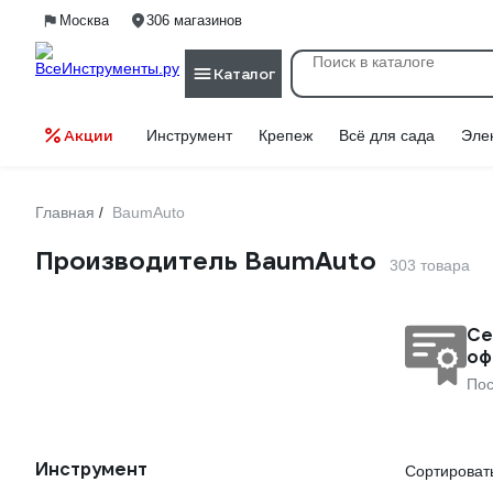
Москва
306 магазинов
Каталог
Акции
Инструмент
Крепеж
Всё для сада
Эле
Главная
BaumAuto
/
Производитель BaumAuto
303 товара
Се
оф
Пос
Инструмент
Сортировать