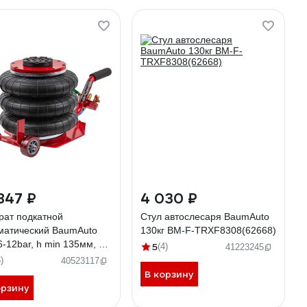
847 ₽
4 030 ₽
рат подкатной
Стул автослесаря BaumAuto
матический BaumAuto
130кг BM-F-TRXF8308(62668)
6-12bar, h min 135мм, h
5
(4)
41223245
420мм, 3 подушки,
)
40523117
етр 270мм) BM-
В корзину
812(58552)
орзину